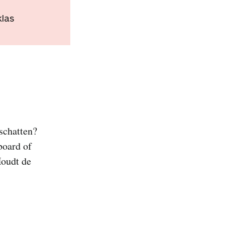
klas
 schatten?
board of
Houdt de