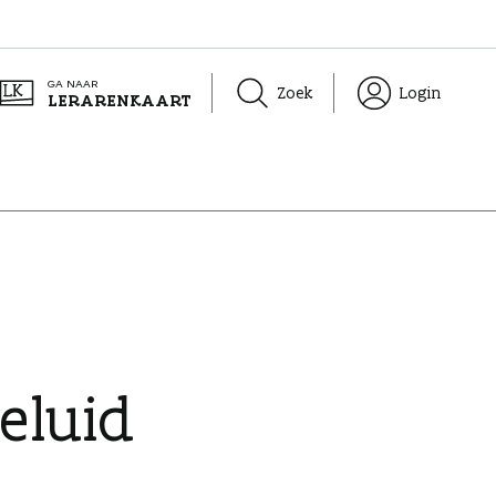
GA NAAR
Zoek
Login
LERARENKAART
eluid