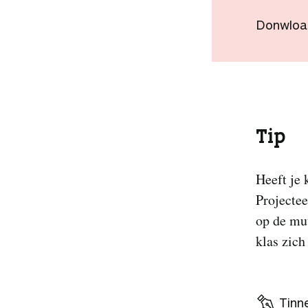
Donwloa
Tip
Heeft je 
Projecte
op de muu
klas zich
Tinn