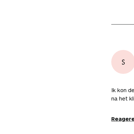
S
Ik kon d
na het kl
Reager