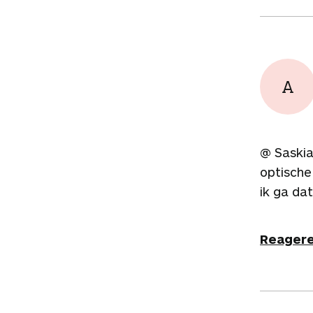
A
@ Saskia
optische
ik ga dat
Reager