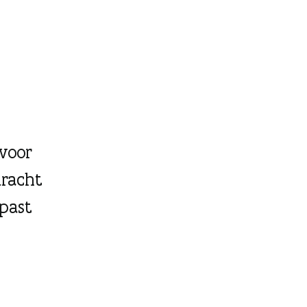
 voor
dracht
 past