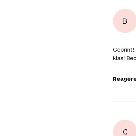
B
Geprint!
klas! Be
Reager
C