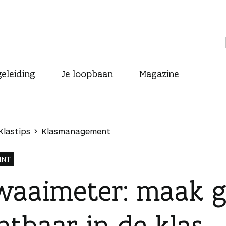
eleiding
Je loopbaan
Magazine
Klastips
Klasmanagement
INT
waaimeter: maak g
htbaar in de klas