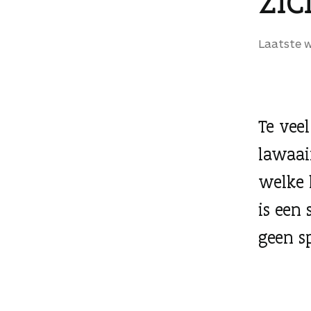
g
e
Laatste w
n
Te vee
lawaai
welke 
is een
geen s