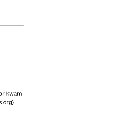
aar kwam
org) ...