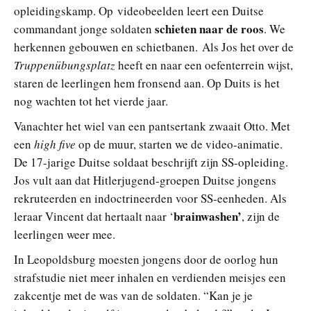
opleidingskamp. Op videobeelden leert een Duitse
schieten naar de roos
commandant jonge soldaten
. We
herkennen gebouwen en schietbanen. Als Jos het over de
Truppenübungsplatz
heeft en naar een oefenterrein wijst,
staren de leerlingen hem fronsend aan. Op Duits is het
nog wachten tot het vierde jaar.
Vanachter het wiel van een pantsertank zwaait Otto. Met
een
high five
op de muur, starten we de video-animatie.
De 17-jarige Duitse soldaat beschrijft zijn SS-opleiding.
Jos vult aan dat Hitlerjugend‑groepen Duitse jongens
rekruteerden en indoctrineerden voor SS‑eenheden. Als
brainwashen’
leraar Vincent dat hertaalt naar ‘
, zijn de
leerlingen weer mee.
In Leopoldsburg moesten jongens door de oorlog hun
strafstudie niet meer inhalen en verdienden meisjes een
zakcentje met de was van de soldaten. “Kan je je