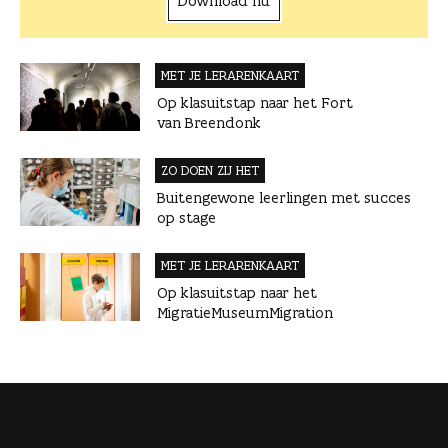
Download nu
MET JE LERAREN­KAART
Op klasuitstap naar het Fort
van Breendonk
ZO DOEN ZIJ HET
Buitengewone leerlingen met succes
op stage
MET JE LERAREN­KAART
Op klasuitstap naar het
MigratieMuseumMigration