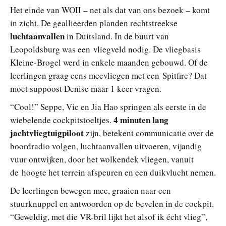
Het einde van WOII – net als dat van ons bezoek – komt
in zicht. De geallieerden planden rechtstreekse
luchtaanvallen
in Duitsland. In de buurt van
Leopoldsburg was een vliegveld nodig. De vliegbasis
Kleine-Brogel werd in enkele maanden gebouwd. Of de
leerlingen graag eens meevliegen met een Spitfire? Dat
moet suppoost Denise maar 1 keer vragen.
“Cool!” Seppe, Vic en Jia Hao springen als eerste in de
4 minuten lang
wiebelende cockpitstoeltjes.
jachtvliegtuigpiloot
zijn, betekent communicatie over de
boordradio volgen, luchtaanvallen uitvoeren, vijandig
vuur ontwijken, door het wolkendek vliegen, vanuit
de hoogte het terrein afspeuren en een duikvlucht nemen.
De leerlingen bewegen mee, graaien naar een
stuurknuppel en antwoorden op de bevelen in de cockpit.
“Geweldig, met die VR-bril lijkt het alsof ik écht vlieg”,