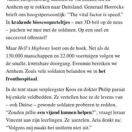
Arnhem op te rukken naar Duitsland. Generaal Horrocks
brieft ons hoogstpersoonlijk: “The vital factor is speed.”
krakende bioscoopzeteltjes
In
– met 3D-bril op de neus
– juichen we mee met de soldaten. Op een snel en
succesvol offensief!
Maar
Hell’s Highway
loert om de hoek. Net als de
130.000 manschappen en 22.000 voertuigen volgen we
de smalle, kwetsbare doorgang. Evenmin bereiken we
het
Arnhem. Zoals vele soldaten belanden we in
fronthospitaal
.
In de tent staan verpleegster Koos en dokter Philip paraat
bij enkele veldbedden. Ze vertellen hoe ze de levens van
– ook Duitse – gewonde soldaten proberen te redden.
een vijand kunnen helpen
“Zouden jullie
?”, vraagt leraar
Vincent aan zijn leerlingen. Ze aarzelen. Aria denkt na:
“Volgens mij maakt het uniform niet uit.”