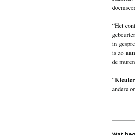
doemscen
“Het conf
gebeurten
in gespre
aan
is zo
de muren 
Kleuter
“
andere on
Wat begr