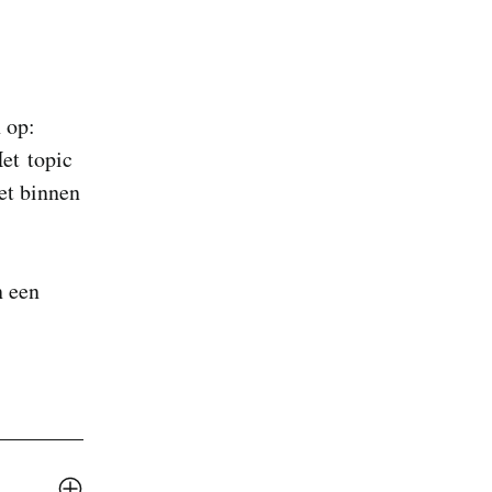
 op:
Het topic
et binnen
n een