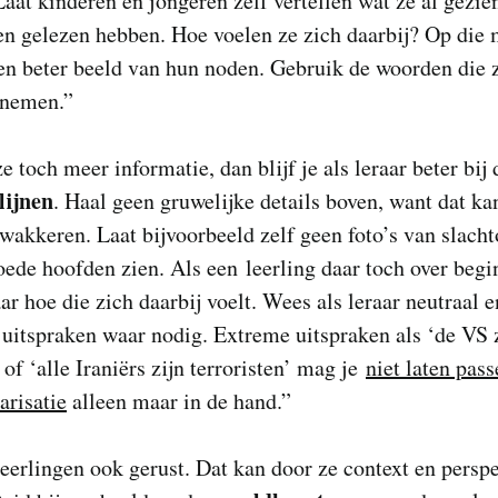
Laat kinderen en jongeren zelf vertellen wat ze al gezie
n gelezen hebben. Hoe voelen ze zich daarbij? Op die 
een beter beeld van hun noden. Gebruik de woorden die z
nemen.”
e toch meer informatie, dan blijf je als leraar beter bij
lijnen
. Haal geen gruwelijke details boven, want dat ka
wakkeren. Laat bijvoorbeeld zelf geen foto’s van slacht
ede hoofden zien. Als een leerling daar toch over begin
ar hoe die zich daarbij voelt. Wees als leraar neutraal e
uitspraken waar nodig. Extreme uitspraken als ‘de VS 
 of ‘alle Iraniërs zijn terroristen’ mag je
niet laten pas
arisatie
alleen maar in de hand.”
leerlingen ook gerust. Dat kan door ze context en perspe