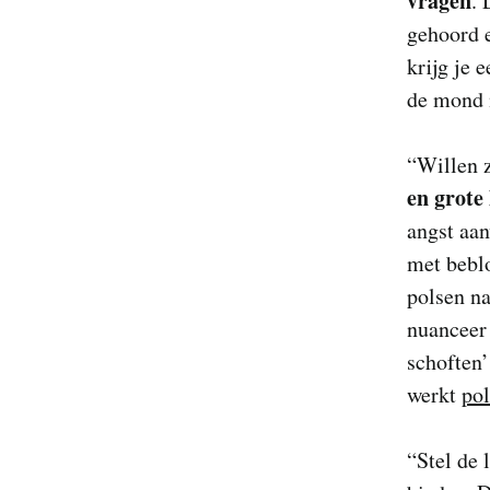
vragen
. 
gehoord e
krijg je 
de mond 
“Willen z
en grote 
angst aan
met beblo
polsen na
nuanceer 
schoften’
werkt
pol
“Stel de 