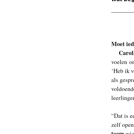
Moet ied
Carol
voelen om
‘Heb ik v
als gespr
voldoende
leerlinge
“Dat is ee
zelf ope
team
wie