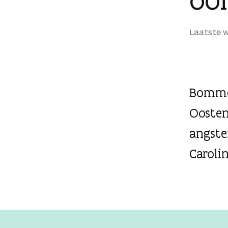
g
e
Laatste w
n
Bommen
Oosten
angste
Caroli