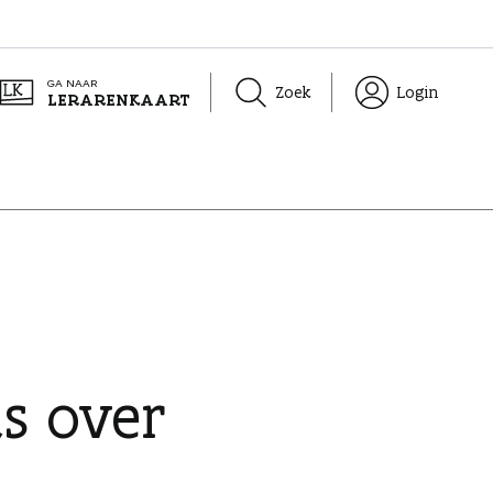
GA NAAR
Zoek
Login
LERARENKAART
as over