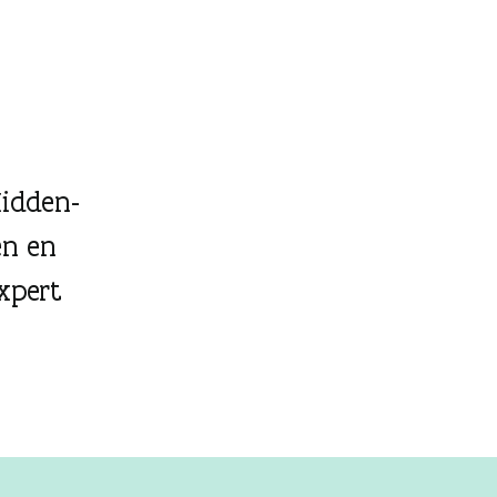
Midden-
en en
xpert