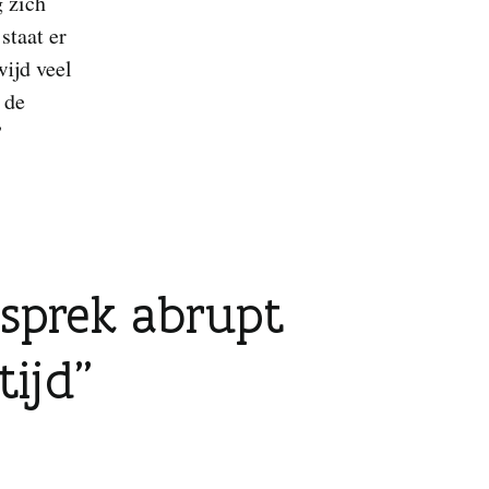
g zich
staat er
wijd veel
 de
”
esprek abrupt
tijd