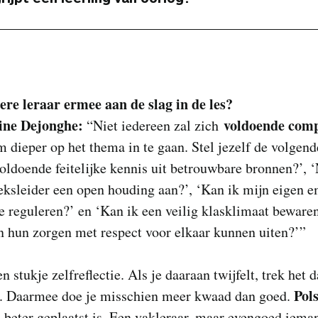
ere leraar ermee aan de slag in de les?
ine Dejonghe:
voldoende com
“Niet iedereen zal zich
 dieper op het thema in te gaan. Stel jezelf de volgend
oldoende feitelijke kennis uit betrouwbare bronnen?’, 
eksleider een open houding aan?’, ‘Kan ik mijn eigen e
 reguleren?’ en ‘Kan ik een veilig klasklimaat beware
n hun zorgen met respect voor elkaar kunnen uiten?’”
n stukje zelfreflectie. Als je daaraan twijfelt, trek het d
Pols
n. Daarmee doe je misschien meer kwaad dan goed.
 beter geplaatst is. Een vakleraar, maar evengoed ieman