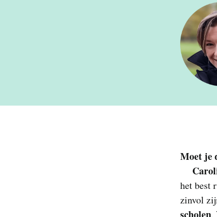
Moet je 
Carol
het best 
zinvol zi
scholen
.