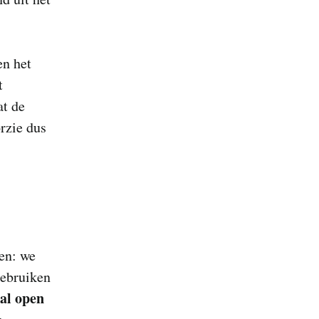
en het
t
at de
rzie dus
en: we
gebruiken
ral open