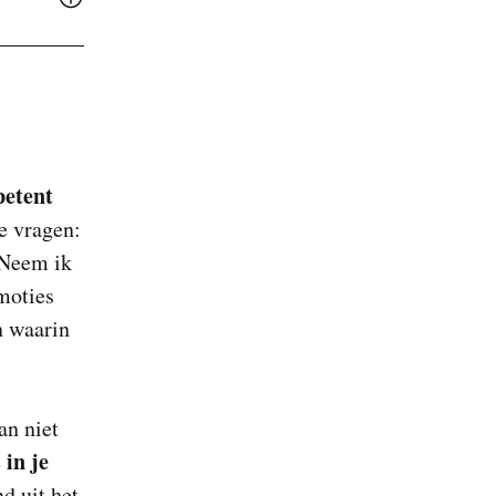
petent
e vragen:
‘Neem ik
moties
n waarin
an niet
 in je
d uit het