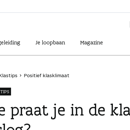
eleiding
Je loopbaan
Magazine
Klastips
Positief klasklimaat
TIPS
 praat je in de kl
rlog?