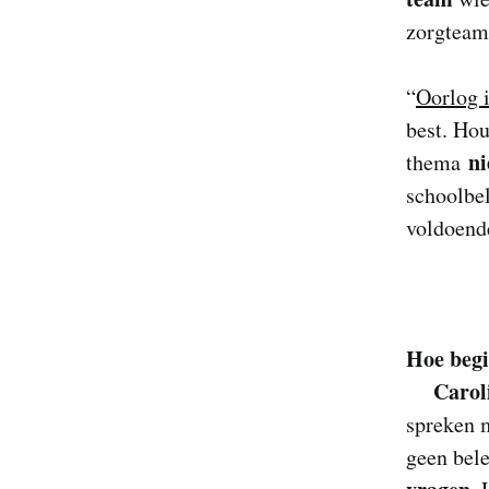
zorgteam
“
Oorlog i
best. Ho
ni
thema
schoolbel
voldoende
Hoe begi
Carol
spreken m
geen bele