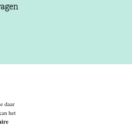
ragen
e daar
kan het
aire