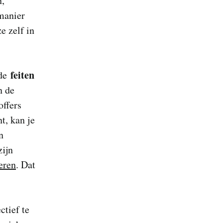
n,
manier
e zelf in
feiten
 de
n de
offers
t, kan je
n
zijn
seren
. Dat
ctief te