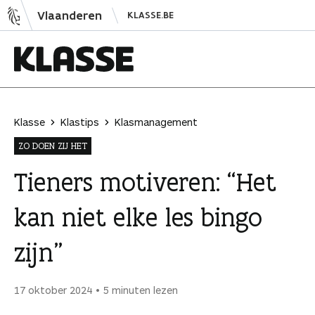
N
Vlaanderen
KLASSE.BE
a
a
r
i
K
n
l
h
a
Klasse
Klastips
Klasmanagement
o
s
ZO DOEN ZIJ HET
u
s
d
e
Tieners motiveren: “Het
s
kan niet elke les bingo
p
r
zijn”
i
n
g
17 oktober 2024
5 minuten lezen
e