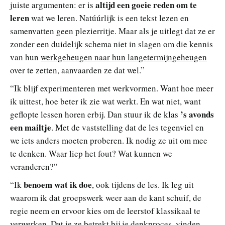
altijd een goeie reden om te
juiste argumenten: er is
leren
wat we leren. Natúúrlijk is een tekst lezen en
samenvatten geen plezierritje. Maar als je uitlegt dat ze er
zonder een duidelijk schema niet in slagen om die kennis
van hun
werkgeheugen naar hun langetermijngeheugen
over te zetten, aanvaarden ze dat wel.”
“Ik blijf experimenteren met werkvormen. Want hoe meer
ik uittest, hoe beter ik zie wat werkt. En wat niet, want
’s avonds
geflopte lessen horen erbij. Dan stuur ik de klas
een mailtje
. Met de vaststelling dat de les tegenviel en
we iets anders moeten proberen. Ik nodig ze uit om mee
te denken. Waar liep het fout? Wat kunnen we
veranderen?”
benoem wat ik doe
“Ik
, ook tijdens de les. Ik leg uit
waarom ik dat groepswerk weer aan de kant schuif, de
regie neem en ervoor kies om de leerstof klassikaal te
verwerken. Dat je ze betrekt bij je denkproces, vinden