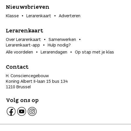
Nieuwsbrieven
Klasse
Lerarenkaart
Adverteren
Lerarenkaart
Over Lerarenkaart
Samenwerken
Lerarenkaart-app
Hulp nodig?
Alle voordelen
Lerarendagen
Op stap met je klas
Contact
H. Consciencegebouw
Koning Albert II-laan 15 bus 134
1210 Brussel
Volg ons op
V
V
V
o
o
o
l
l
l