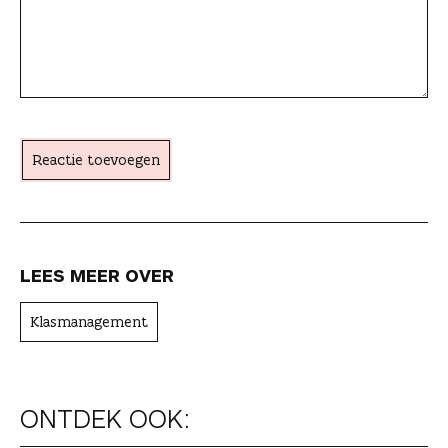
l
s
e
a
c
h
t
Reactie toevoegen
e
r
LEES MEER OVER
Klasmanagement
ONTDEK OOK: