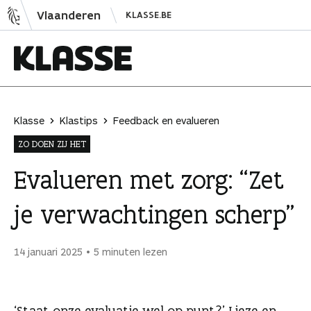
N
Vlaanderen
KLASSE.BE
a
a
r
i
K
n
l
h
a
Klasse
Klastips
Feedback en evalueren
o
s
ZO DOEN ZIJ HET
u
s
d
e
Evalueren met zorg: “Zet
s
je verwachtingen scherp”
p
r
i
14 januari 2025
5 minuten lezen
n
g
e
‘Staat onze evaluatie wel op punt?’ Lieze en