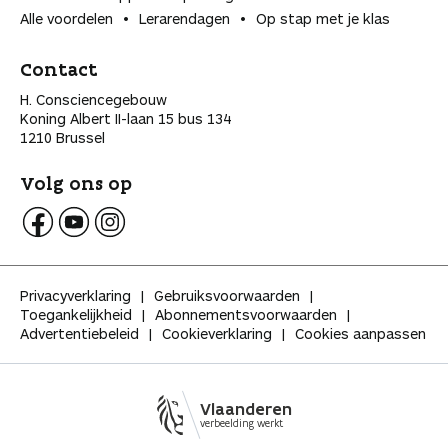
Alle voordelen
Lerarendagen
Op stap met je klas
Contact
H. Consciencegebouw
Koning Albert II-laan 15 bus 134
1210 Brussel
Volg ons op
V
V
V
o
o
o
l
l
l
Privacyverklaring
Gebruiksvoorwaarden
g
g
g
Toegankelijkheid
Abonnementsvoorwaarden
K
K
K
Advertentiebeleid
Cookieverklaring
Cookies aanpassen
l
l
l
a
a
a
s
s
s
s
s
s
Vlaanderen
e
e
e
verbeelding werkt
o
o
o