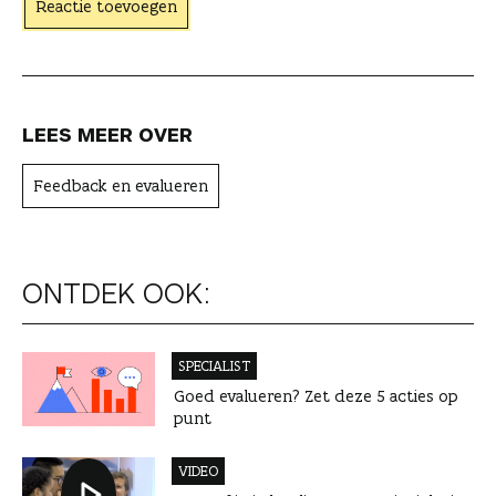
Reactie toevoegen
e
r
LEES MEER OVER
Feedback en evalueren
ONTDEK OOK:
SPECIALIST
Goed evalueren? Zet deze 5 acties op
punt
VIDEO