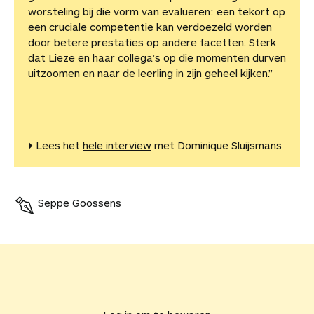
worsteling bij die vorm van evalueren: een tekort op
een cruciale competentie kan verdoezeld worden
door betere prestaties op andere facetten. Sterk
dat Lieze en haar collega’s op die momenten durven
uitzoomen en naar de leerling in zijn geheel kijken.”
▶︎ Lees het
hele interview
met Dominique Sluijsmans
Seppe Goossens
V
o
e