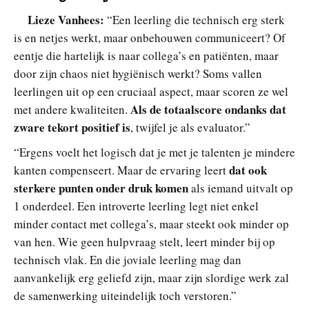
Lieze Vanhees:
“Een leerling die technisch erg sterk
is en netjes werkt, maar onbehouwen communiceert? Of
eentje die hartelijk is naar collega’s en patiënten, maar
door zijn chaos niet hygiënisch werkt? Soms vallen
leerlingen uit op een cruciaal aspect, maar scoren ze wel
Als de totaalscore ondanks dat
met andere kwaliteiten.
zware tekort positief is
, twijfel je als evaluator.”
“Ergens voelt het logisch dat je met je talenten je mindere
dat ook
kanten compenseert. Maar de ervaring leert
sterkere punten onder druk komen
als iemand uitvalt op
1 onderdeel. Een introverte leerling legt niet enkel
minder contact met collega’s, maar steekt ook minder op
van hen. Wie geen hulpvraag stelt, leert minder bij op
technisch vlak. En die joviale leerling mag dan
aanvankelijk erg geliefd zijn, maar zijn slordige werk zal
de samenwerking uiteindelijk toch verstoren.”