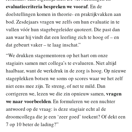
evaluatiecriteria bespreken we vooraf
. En de
doelstellingen komen in theorie- en praktijkvakken aan
bod. Zesdejaars vragen we zelfs om hun evaluatie in te
vullen vóór hun stagebegeleider quoteert. Die past dan
aan waar hij vindt dat een leerling zich te hoog of – en
dat gebeurt vaker – te laag inschat.”
“We drukken stagementoren op het hart om onze
stagiairs samen met collega’s te evalueren. Niet altijd
haalbaar, want de werkdruk in de zorg is hoog. Op nieuwe
stageplekken botsen we soms op scores waar we het zelf
niet eens mee zijn. Te streng, of net te mild. Dan
vragen
corrigeren we, lezen we die zin opnieuw samen,
we naar voorbeelden
. En formuleren we een nuchter
antwoord op de vraag: is deze stagiair echt al de
droomcollega die je een ‘zeer goed’ toekent? Of dekt een
7 op 10 beter de lading?”