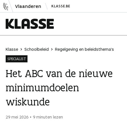
N
Vlaanderen
KLASSE.BE
a
a
r
i
K
n
l
h
a
Klasse
Schoolbeleid
Regelgeving en beleidsthema's
o
s
SPECIALIST
u
s
d
e
Het ABC van de nieuwe
s
minimumdoelen
p
r
wiskunde
i
n
g
29 mei 2026
9 minuten lezen
e