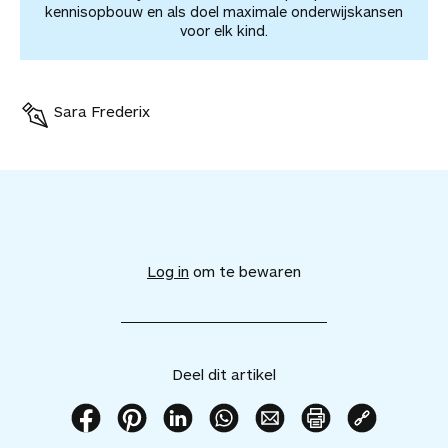
kennisopbouw en als doel maximale onderwijskansen
voor elk kind.
Sara Frederix
V
o
e
Log in
om te bewaren
g
d
i
t
a
Deel dit artikel
r
t
i
D
D
D
D
D
P
K