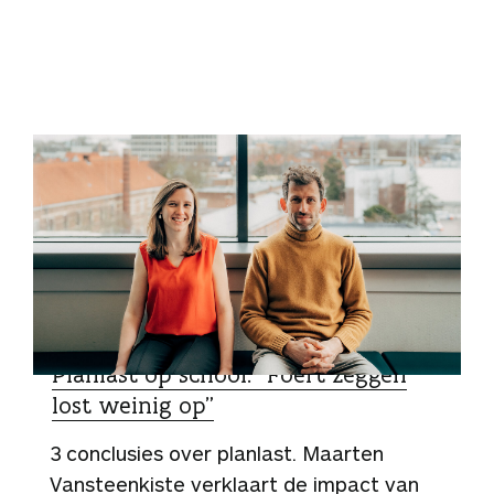
SPECIALIST
Planlast op school: “Foert zeggen
lost weinig op”
3 conclusies over planlast. Maarten
Vansteenkiste verklaart de impact van