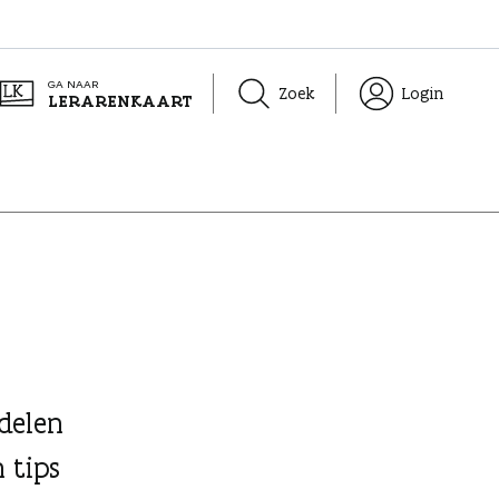
GA NAAR
Zoek
Login
LERARENKAART
ndelen
 tips