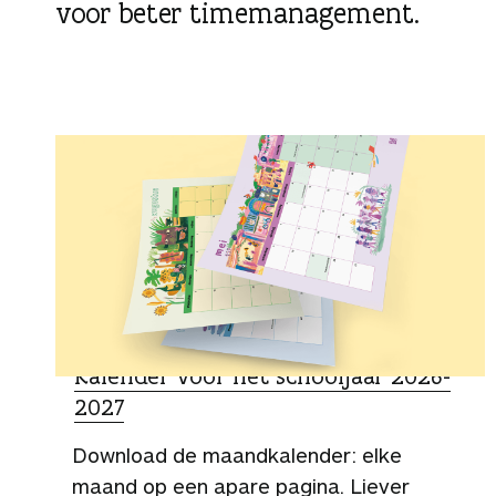
voor beter timemanagement.
g
e
n
KLIK & PRINT
Kalender voor het schooljaar 2026-
2027
Download de maandkalender: elke
maand op een apare pagina. Liever