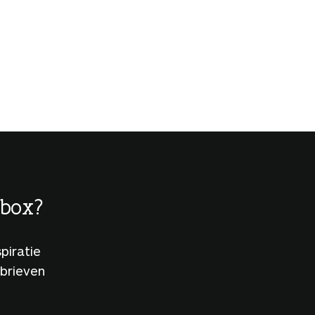
lbox?
piratie
sbrieven