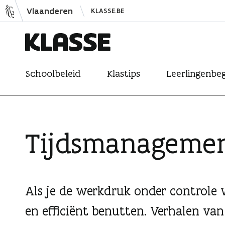
N
Vlaanderen
KLASSE.BE
a
a
r
K
i
Schoolbeleid
Klastips
Leerlingenbeg
l
n
a
h
s
o
s
u
Tijdsmanageme
e
d
s
p
r
Als je de werkdruk onder controle w
i
en efficiënt benutten. Verhalen van 
n