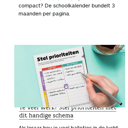
compact? De schoolkalender bundelt 3
maanden per pagina.
KLIK & PRINT
Te veel werk? Stel prioriteiten met
dit handige schema
Als leraar hou je veel balletjes in de lucht.