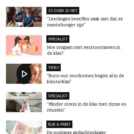
ZO DOEN ZIJ HET
“Leerlingen beseffen vaak niet dat ze
mantelzorger zijn”
SPECIALIST
Hoe omgaan met eetstoornissen in
de klas?
VIDEO
“Burn-out voorkomen begint al in de
kleuterklas”
SPECIALIST
“Minder stress in de klas met ritme en
rituelen”
KLIK & PRINT
De positieve gedachteslinger