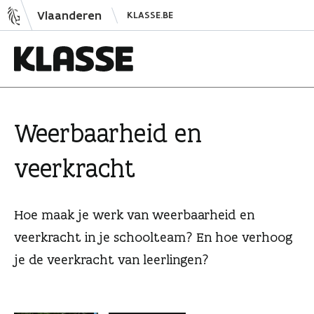
N
Vlaanderen
KLASSE.BE
a
a
r
i
K
n
l
h
a
Weerbaarheid en
o
s
u
s
veerkracht
d
e
s
p
Hoe maak je werk van weerbaarheid en
r
veerkracht in je schoolteam? En hoe verhoog
i
je de veerkracht van leerlingen?
n
g
e