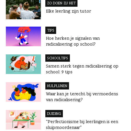
n
ZO DOEN ZIJ HET
Elke leerling zijn tutor
TIPS
Hoe herken je signalen van
radicalisering op school?
SCHOOLTIPS
Samen sterk tegen radicalisering op
school: 9 tips
HULPLIJNEN
Waar kan je terecht bij vermoedens
van radicalisering?
DUIDING
“Perfectionisme bij leerlingen is een
sluipmoordenaar”