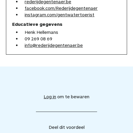
rederijdegentenaer.be
facebook.com/Rederijdegentenaer
instagram.com/gentwatertoerist
Educatieve gegevens
Henk Hellemans
09 269 08 69
info@rederijdegentenaer.be
V
o
e
Log in
om te bewaren
g
d
i
t
v
Deel dit voordeel
o