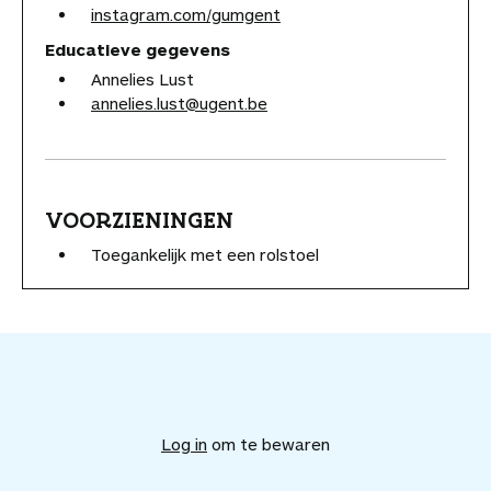
instagram.com/gumgent
Educatieve gegevens
Annelies Lust
annelies.lust@ugent.be
VOORZIENINGEN
Toegankelijk met een rolstoel
V
o
e
Log in
om te bewaren
g
d