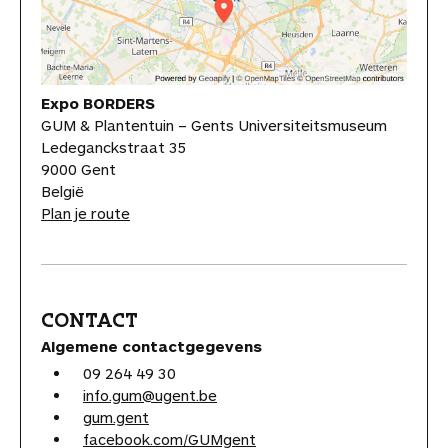
Expo BORDERS
GUM & Plantentuin – Gents Universiteitsmuseum
Ledeganckstraat 35
9000 Gent
België
Plan je route
CONTACT
Algemene contactgegevens
09 264 49 30
info.gum@ugent.be
gum.gent
facebook.com/GUMgent