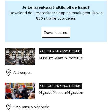
e
e
l
Je Lerarenkaart altijd bij de hand?
l
e
Download de Lerarenkaart-app en maak gebruik van
n
850 straffe voordelen.
Download nu
CULTUUR EN GESCHIEDENIS
Museum Plantin-Moretus
Antwerpen
CULTUUR EN GESCHIEDENIS
MigratieMuseumMigration
Sint-Jans-Molenbeek