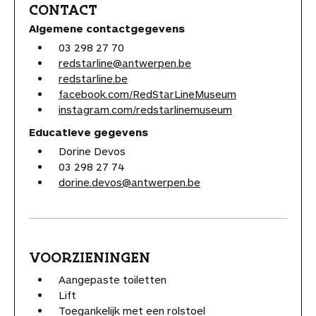
CONTACT
Algemene contactgegevens
03 298 27 70
redstarline@antwerpen.be
redstarline.be
facebook.com/RedStarLineMuseum
instagram.com/redstarlinemuseum
Educatieve gegevens
Dorine Devos
03 298 27 74
dorine.devos@antwerpen.be
VOORZIENINGEN
Aangepaste toiletten
Lift
Toegankelijk met een rolstoel