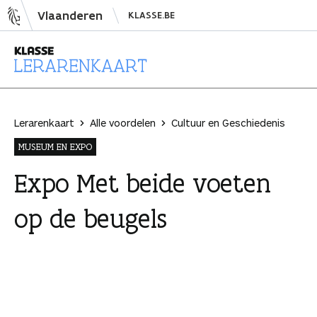
N
Vlaanderen
KLASSE.BE
a
a
r
i
L
n
e
h
r
Lerarenkaart
Alle voordelen
Cultuur en Geschiedenis
o
a
MUSEUM EN EXPO
u
r
d
e
Expo Met beide voeten
s
n
op de beugels
p
k
r
a
i
a
n
r
g
t
e