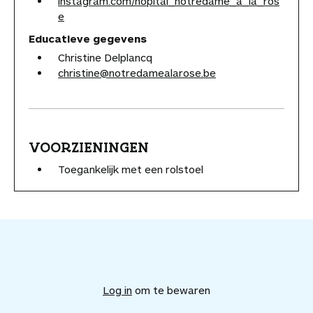
instagram.com/hopital_notredame_a_la_ros
e
Educatieve gegevens
Christine Delplancq
christine@notredamealarose.be
VOORZIENINGEN
Toegankelijk met een rolstoel
V
o
e
Log in
om te bewaren
g
d