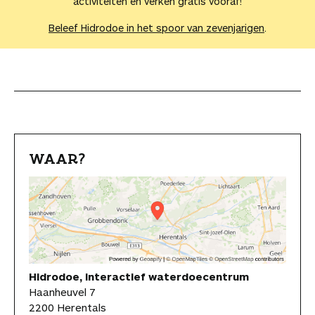
activiteiten en verken gratis vooraf!
Beleef Hidrodoe in het spoor van zevenjarigen
.
WAAR?
Hidrodoe, interactief waterdoecentrum
Haanheuvel 7
2200 Herentals