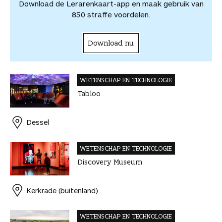
e
Download de Lerarenkaart-app en maak gebruik van
e
l
850 straffe voordelen.
l
e
n
Download nu
WETENSCHAP EN TECHNOLOGIE
Tabloo
Dessel
WETENSCHAP EN TECHNOLOGIE
Discovery Museum
Kerkrade (buitenland)
WETENSCHAP EN TECHNOLOGIE