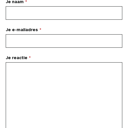
r
L
Je naam
o
r
d
s
i
r
t
a
o
e
I
A
l
t
i
k
s
n
p
i
a
k
t
p
k
e
t
Je e-mailadres
e
l
e
l
s
e
n
Je reactie
r
e
a
c
t
i
e
a