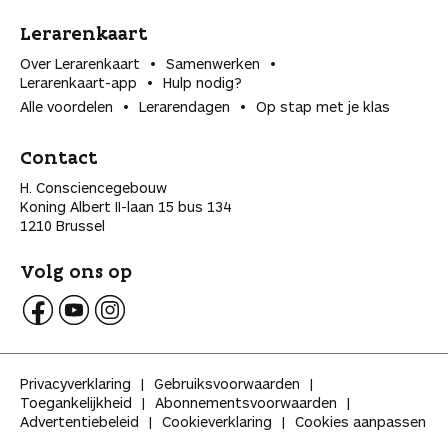
Lerarenkaart
Over Lerarenkaart
Samenwerken
Lerarenkaart-app
Hulp nodig?
Alle voordelen
Lerarendagen
Op stap met je klas
Contact
H. Consciencegebouw
Koning Albert II-laan 15 bus 134
1210 Brussel
Volg ons op
V
V
V
o
o
o
l
l
l
Privacyverklaring
Gebruiksvoorwaarden
g
g
g
Toegankelijkheid
Abonnementsvoorwaarden
K
K
K
Advertentiebeleid
Cookieverklaring
Cookies aanpassen
l
l
l