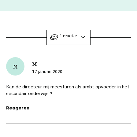
D
D
D
D
D
P
K
k
e
e
e
e
e
r
o
e
e
e
e
e
e
i
p
l
l
l
l
l
l
n
i
t
d
d
d
d
d
t
e
o
i
i
i
i
i
d
e
ingeklapt
1 reactie
e
t
t
t
t
t
i
r
a
a
a
a
a
a
t
d
a
r
r
r
r
r
a
e
n
t
t
t
t
t
r
l
M
j
M
i
i
i
i
i
t
i
e
17 januari 2020
k
k
k
k
k
i
n
b
e
e
e
e
e
k
k
e
Kan de directeur mij meesturen als ambt opvoeder in het
l
l
l
l
l
e
n
w
secundair onderwijs ?
o
o
o
v
v
l
a
a
p
p
p
i
i
a
a
Reageren
F
P
L
a
a
r
r
a
i
i
W
e
d
d
c
n
n
h
-
i
e
e
t
k
a
m
t
a
b
e
e
t
a
a