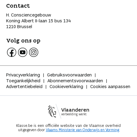
Contact
H. Consciencegebouw
Koning Albert II-laan 15 bus 134
1210 Brussel
Volg ons op
V
V
V
o
o
o
l
l
l
Privacyverklaring
Gebruiksvoorwaarden
g
g
g
Toegankelijkheid
Abonnementsvoorwaarden
K
K
K
Advertentiebeleid
Cookieverklaring
Cookies aanpassen
l
l
l
a
a
a
s
s
s
s
s
s
Vlaanderen
e
e
e
verbeelding werkt
o
o
o
p
p
p
Klasse.be is een officiële website van de Vlaamse overheid
uitgegeven door
Vlaams Ministerie van Onderwijs en Vorming
F
Y
I
a
o
n