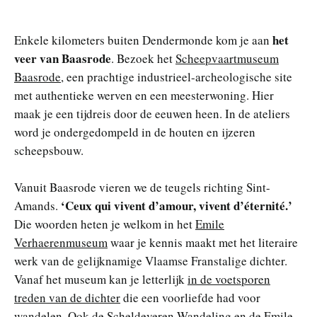
het
Enkele kilometers buiten Dendermonde kom je aan
veer van Baasrode
. Bezoek het
Scheepvaartmuseum
Baasrode
, een prachtige industrieel-archeologische site
met authentieke werven en een meesterwoning. Hier
maak je een tijdreis door de eeuwen heen. In de ateliers
word je ondergedompeld in de houten en ijzeren
scheepsbouw.
Vanuit Baasrode vieren we de teugels richting Sint-
‘Ceux qui vivent d’amour, vivent d’éternité.’
Amands.
Die woorden heten je welkom in het
Emile
Verhaerenmuseum
waar je kennis maakt met het literaire
werk van de gelijknamige Vlaamse Franstalige dichter.
Vanaf het museum kan je letterlijk
in de voetsporen
treden van de dichter
die een voorliefde had voor
wandelen. Ook de
Scheldeveren Wandeling
en de
Emile