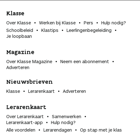
Klasse
Over Klasse
Werken bij Klasse
Pers
Hulp nodig?
Schoolbeleid
Klastips
Leerlingen­begeleiding
Je loopbaan
Magazine
Over Klasse Magazine
Neem een abonnement
Adverteren
Nieuwsbrieven
Klasse
Lerarenkaart
Adverteren
Lerarenkaart
Over Lerarenkaart
Samenwerken
Lerarenkaart-app
Hulp nodig?
Alle voordelen
Lerarendagen
Op stap met je klas