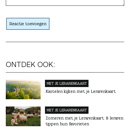
c
h
t
Reactie toevoegen
e
r
ONTDEK OOK:
MET JE LERAREN­KAART
Kastelen kijken met je Lerarenkaart
MET JE LERAREN­KAART
Zomeren met je Lerarenkaart: 8 leraren
tippen hun favorieten