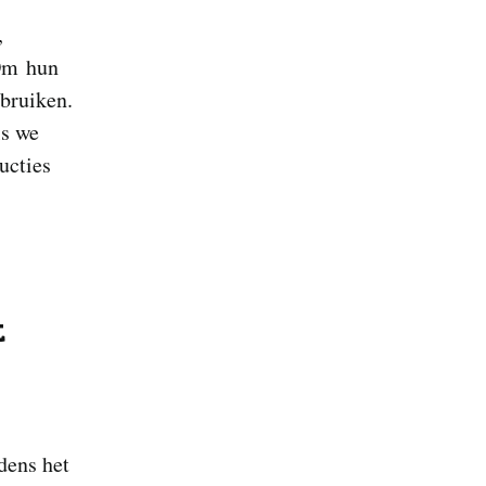
,
Om hun
ebruiken.
ls we
ucties
t
dens het