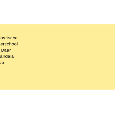
lastische
merschool
. Daar
Mandala
oe.