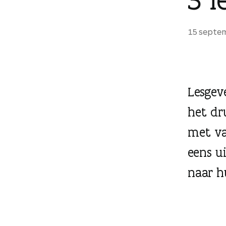
g
e
15 septe
n
Lesgev
het dr
met va
eens ui
naar h