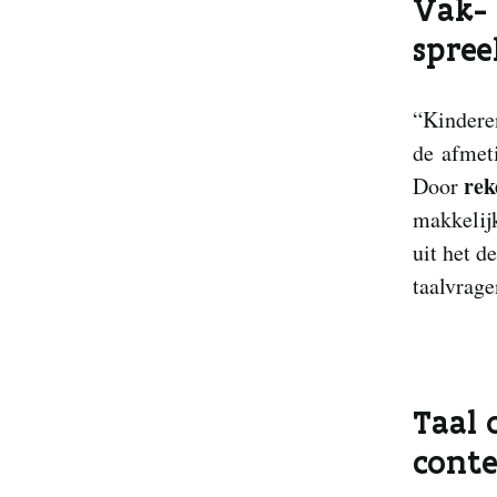
Vak-
spree
“Kindere
de afmeti
rek
Door
makkelijk
uit het d
taalvrage
Taal 
cont