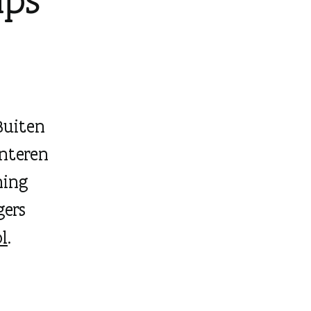
Buiten
enteren
hing
gers
l
.