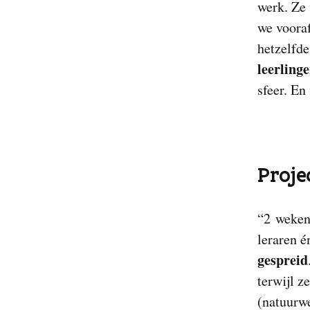
werk. Ze
we voora
hetzelfde
leerlinge
sfeer. En
Proje
“2 weken 
leraren é
gespreid
terwijl z
(natuurwe