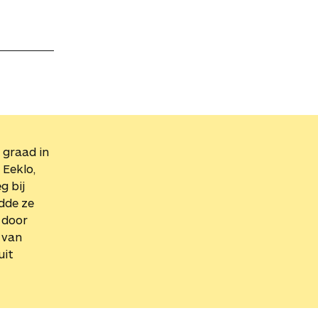
 graad in
Eeklo,
g bij
idde ze
 door
 van
uit