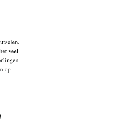
utselen.
het veel
erlingen
en op
e