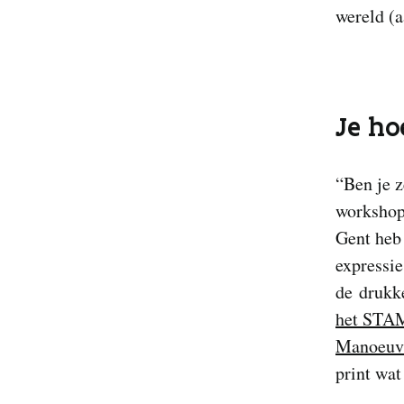
wereld (a
Je ho
“Ben je z
workshop
Gent heb 
expressie
de drukke
het STA
Manoeuvr
print wat