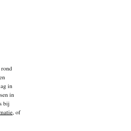
n rond
 en
lag in
dsen in
s bij
matie
, of