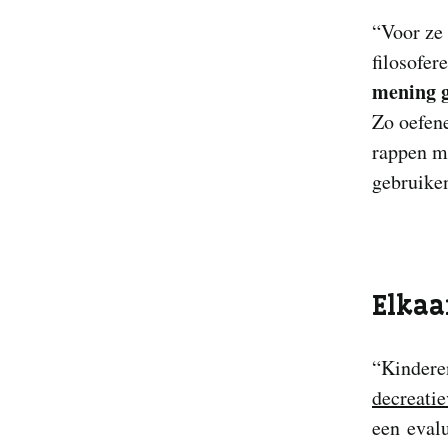
“Voor ze 
filosofer
mening g
Zo oefene
rappen 
gebruike
Elkaa
“Kindere
decreati
een evalu