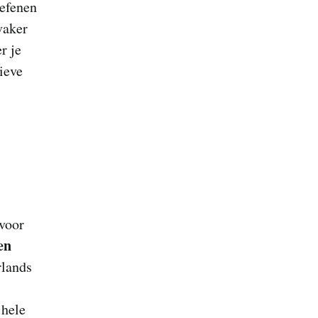
oefenen
vaker
r je
tieve
 voor
en
rlands
 hele