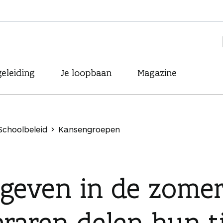
eleiding
Je loopbaan
Magazine
Schoolbeleid
Kansengroepen
sgeven in de zomer
eraren delen hun t