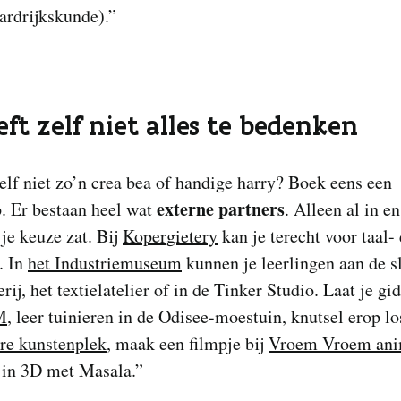
ardrijkskunde).”
eft zelf niet alles te bedenken
elf niet zo’n crea bea of handige harry? Boek eens een
externe partners
. Er bestaan heel wat
. Alleen al in e
je keuze zat. Bij
Kopergietery
kan je terecht voor taal-
. In
het Industriemuseum
kunnen je leerlingen aan de s
rij, het textielatelier of in de Tinker Studio. Laat je gi
M
, leer tuinieren in de Odisee-moestuin, knutsel erop lo
e kunstenplek
, maak een filmpje bij
Vroem Vroem ani
 in 3D met Masala.”