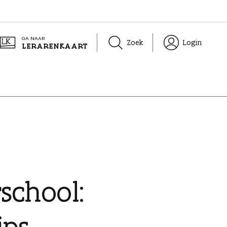
GA NAAR
Zoek
Login
LERARENKAART
school:
ips