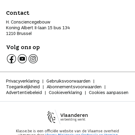
Contact
H. Consciencegebouw
Koning Albert II-laan 15 bus 134
1210 Brussel
Volg ons op
V
V
V
o
o
o
l
l
l
Privacyverklaring
Gebruiksvoorwaarden
g
g
g
Toegankelijkheid
Abonnementsvoorwaarden
K
K
K
Advertentiebeleid
Cookieverklaring
Cookies aanpassen
l
l
l
a
a
a
s
s
s
s
s
s
Vlaanderen
e
e
e
verbeelding werkt
o
o
o
p
p
p
Klasse.be is een officiële website van de Vlaamse overheid