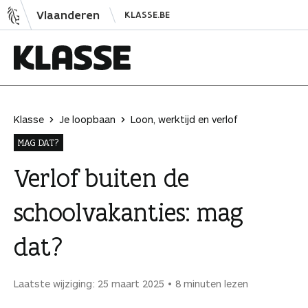
N
Vlaanderen
KLASSE.BE
a
a
r
i
K
n
l
h
a
Klasse
Je loopbaan
Loon, werktijd en verlof
o
s
MAG DAT?
u
s
d
e
Verlof buiten de
s
schoolvakanties: mag
p
r
dat?
i
n
g
Laatste wijziging: 25 maart 2025
8 minuten lezen
e