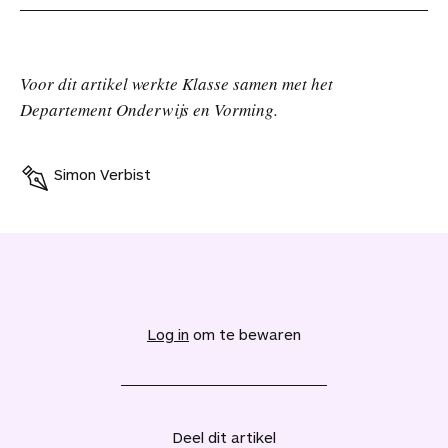
Voor dit artikel werkte Klasse samen met het
Departement Onderwijs en Vorming.
Simon Verbist
V
o
e
Log in
om te bewaren
g
d
i
t
a
Deel dit artikel