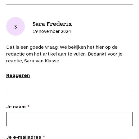
c
n
n
h
-
i
e
e
t
k
a
m
t
a
b
e
e
t
a
a
r
Sara Frederix
o
r
d
s
i
r
S
t
o
e
I
A
l
t
19 november 2024
i
k
s
n
p
i
k
t
p
k
e
Dat is een goede vraag. We bekijken het hier op de
e
l
redactie om het artikel aan te vullen. Bedankt voor je
l
s
reactie, Sara van Klasse
Reageren
L
Je naam
a
a
t
Je e-mailadres