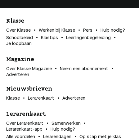
Klasse
Over Klasse
Werken bij Klasse
Pers
Hulp nodig?
Schoolbeleid
Klastips
Leerlingen­begeleiding
Je loopbaan
Magazine
Over Klasse Magazine
Neem een abonnement
Adverteren
Nieuwsbrieven
Klasse
Lerarenkaart
Adverteren
Lerarenkaart
Over Lerarenkaart
Samenwerken
Lerarenkaart-app
Hulp nodig?
Alle voordelen
Lerarendagen
Op stap met je klas