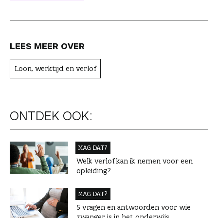
r
LEES MEER OVER
Loon, werktijd en verlof
ONTDEK OOK:
MAG DAT?
Welk verlof kan ik nemen voor een
opleiding?
MAG DAT?
5 vragen en antwoorden voor wie
zwanger is in het onderwijs