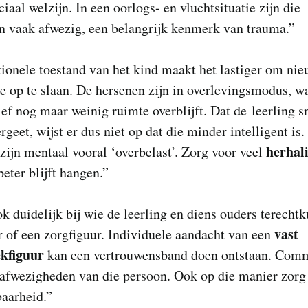
iaal welzijn. In een oorlogs- en vluchtsituatie zijn die
n vaak afwezig, een belangrijk kenmerk van trauma.”
ionele toestand van het kind maakt het lastiger om ni
e op te slaan. De hersenen zijn in overlevingsmodus, w
ief nog maar weinig ruimte overblijft. Dat de leerling s
rgeet, wijst er dus niet op dat die minder intelligent is
herhal
zijn mentaal vooral ‘overbelast’. Zorg voor veel
beter blijft hangen.”
 duidelijk bij wie de leerling en diens ouders terecht
vast
r of een zorgfiguur. Individuele aandacht van een
ekfiguur
kan een vertrouwensband doen ontstaan. Com
afwezigheden van die persoon. Ook op die manier zorg 
aarheid.”