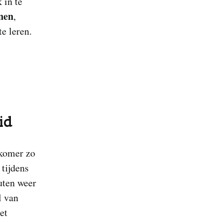
 in te
unen
,
e leren.
id
wkomer zo
 tijdens
uten weer
l van
et