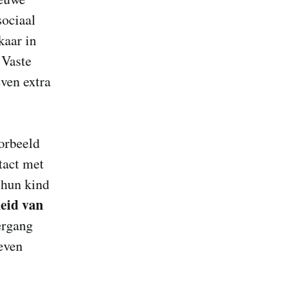
sociaal
kaar in
 Vaste
ven extra
oorbeeld
tact met
 hun kind
heid van
ergang
even