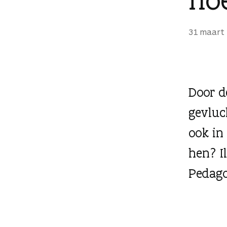
g
e
31 maart
n
Door d
gevluc
ook in
hen? I
Pedago