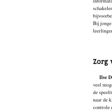
informati
schakelen
bijvoorb
Bij jonge
leerlinge
Zorg 
Ilse 
veel mog
de speelt
naar de k
controle 