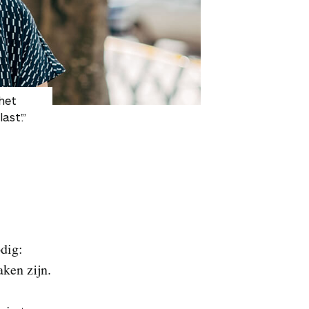
het
ast’.”
odig:
aken zijn.