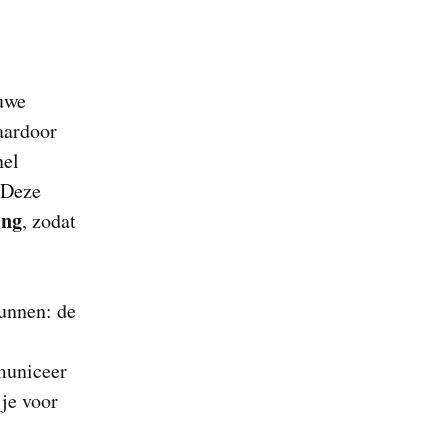
euwe
aardoor
nel
. Deze
ing
, zodat
kunnen: de
municeer
je voor