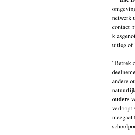
omgeving
netwerk u
contact 
klasgeno
uitleg of
“Betrek o
deelnemen
andere o
natuurli
ouders
ve
verloopt 
meegaat t
schoolpoo