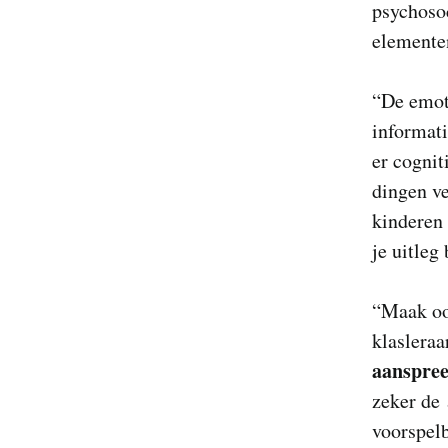
psychosoc
elemente
“De emot
informati
er cognit
dingen ve
kinderen 
je uitleg 
“Maak ook
klasleraa
aanspre
zeker de 
voorspelb