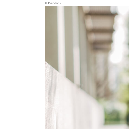
© Eva Vlonk