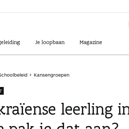
eleiding
Je loopbaan
Magazine
Schoolbeleid
Kansengroepen
T
raïense leerling in
e pak je dat aan?