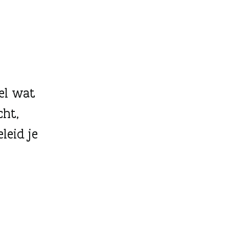
el wat
cht,
leid je