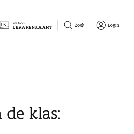
GA NAAR
Zoek
Login
LERARENKAART
 de klas: