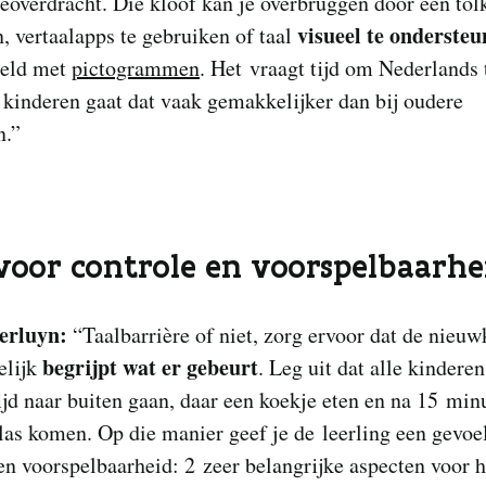
eoverdracht. Die kloof kan je overbruggen door een tolk
visueel te onderste
, vertaalapps te gebruiken of taal
eeld met
pictogrammen
. Het vraagt tijd om Nederlands t
 kinderen gaat dat vaak gemakkelijker dan bij oudere
n.”
voor controle en voorspelbaarhe
Derluyn:
“Taalbarrière of niet, zorg ervoor dat de nieu
begrijpt wat er gebeurt
elijk
. Leg uit dat alle kinderen
ijd naar buiten gaan, daar een koekje eten en na 15 min
las komen. Op die manier geef je de leerling een gevoe
en voorspelbaarheid: 2 zeer belangrijke aspecten voor h