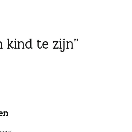
 kind te zijn
en
ieuwe