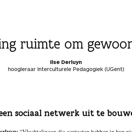
ling ruimte om gewoon
Ilse Derluyn
hoogleraar Interculturele Pedagogiek (UGent)
een sociaal netwerk uit te bouw
Derluyn:
“Vluchtelingen die contacten hebben in hun n