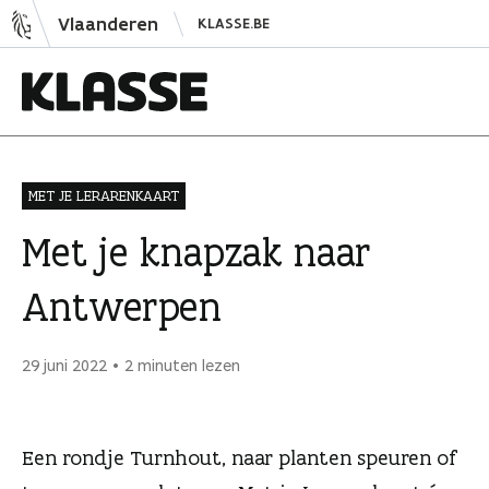
N
Vlaanderen
KLASSE.BE
a
a
r
i
K
n
l
h
a
MET JE LERARENKAART
o
s
Met je knapzak naar
u
s
d
e
Antwerpen
s
p
r
29 juni 2022
2 minuten lezen
i
n
g
Een rondje Turnhout, naar planten speuren of
e