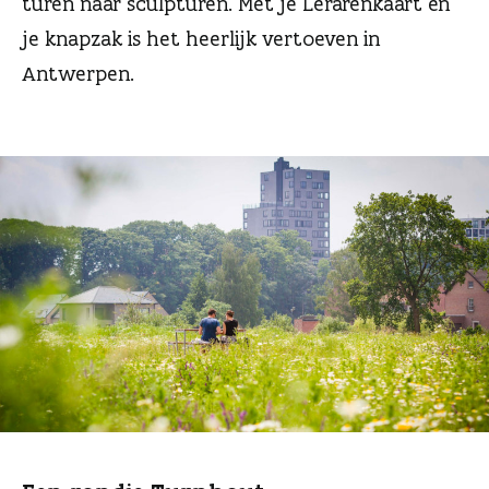
turen naar sculpturen. Met je Lerarenkaart én
n
je knapzak is het heerlijk vertoeven in
Antwerpen.