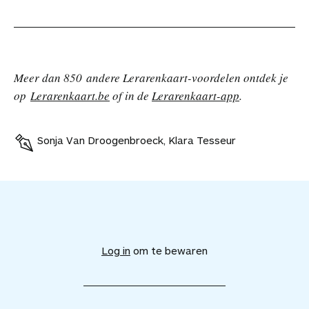
Meer dan 850 andere Lerarenkaart-voordelen ontdek je
op
Lerarenkaart.be
of in de
Lerarenkaart-app
.
Sonja Van Droogenbroeck, Klara Tesseur
V
o
e
Log in
om te bewaren
g
d
i
t