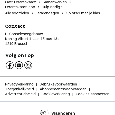
Over Lerarenkaart
Samenwerken
Lerarenkaart-app
Hulp nodig?
Alle voordelen
Lerarendagen
Op stap met je klas
Contact
H. Consciencegebouw
Koning Albert II-laan 15 bus 134
1210 Brussel
Volg ons op
V
V
V
o
o
o
l
l
l
Privacyverklaring
Gebruiksvoorwaarden
g
g
g
Toegankelijkheid
Abonnementsvoorwaarden
K
K
K
Advertentiebeleid
Cookieverklaring
Cookies aanpassen
l
l
l
a
a
a
s
s
s
s
s
s
Vlaanderen