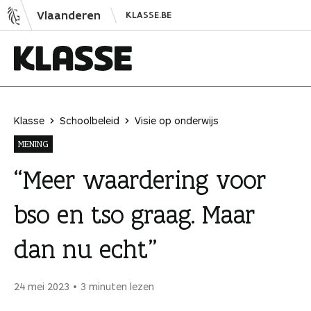
N
Vlaanderen
KLASSE.BE
a
a
r
i
K
n
l
h
a
Klasse
Schoolbeleid
Visie op onderwijs
o
s
MENING
u
s
d
e
“Meer waardering voor
s
bso en tso graag. Maar
p
r
dan nu echt”
i
n
g
24 mei 2023
3 minuten lezen
e