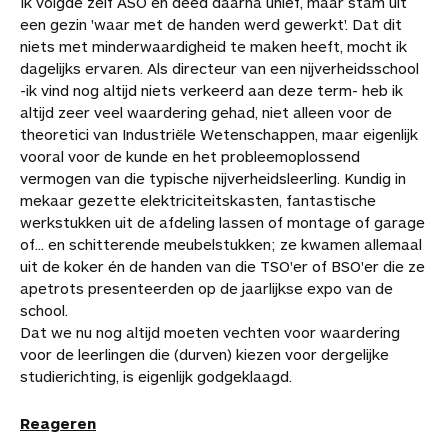
Ik volgde zelf ASO en deed daarna unief, maar stam uit
een gezin 'waar met de handen werd gewerkt'. Dat dit
niets met minderwaardigheid te maken heeft, mocht ik
dagelijks ervaren. Als directeur van een nijverheidsschool
-ik vind nog altijd niets verkeerd aan deze term- heb ik
altijd zeer veel waardering gehad, niet alleen voor de
theoretici van Industriële Wetenschappen, maar eigenlijk
vooral voor de kunde en het probleemoplossend
vermogen van die typische nijverheidsleerling. Kundig in
mekaar gezette elektriciteitskasten, fantastische
werkstukken uit de afdeling lassen of montage of garage
of... en schitterende meubelstukken; ze kwamen allemaal
uit de koker én de handen van die TSO'er of BSO'er die ze
apetrots presenteerden op de jaarlijkse expo van de
school.
Dat we nu nog altijd moeten vechten voor waardering
voor de leerlingen die (durven) kiezen voor dergelijke
studierichting, is eigenlijk godgeklaagd.
Reageren