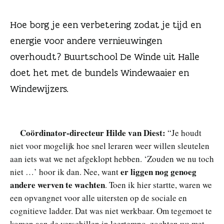
n
Hoe borg je een verbetering zodat je tijd en
energie voor andere vernieuwingen
overhoudt? Buurtschool De Winde uit Halle
doet het met de bundels Windewaaier en
Windewijzers.
Coördinator-directeur Hilde van Diest:
“Je houdt
niet voor mogelijk hoe snel leraren weer willen sleutelen
aan iets wat we net afgeklopt hebben. ‘Zouden we nu toch
er liggen nog genoeg
niet …’ hoor ik dan. Nee, want
andere werven te wachten
. Toen ik hier startte, waren we
een opvangnet voor alle uitersten op de sociale en
cognitieve ladder. Dat was niet werkbaar. Om tegemoet te
komen aan de verschillen in leertempo, zochten we met