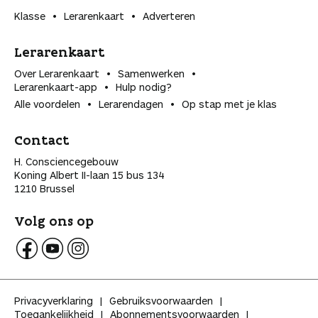
Klasse
Lerarenkaart
Adverteren
Lerarenkaart
Over Lerarenkaart
Samenwerken
Lerarenkaart-app
Hulp nodig?
Alle voordelen
Lerarendagen
Op stap met je klas
Contact
H. Consciencegebouw
Koning Albert II-laan 15 bus 134
1210 Brussel
Volg ons op
V
V
V
o
o
o
l
l
l
Privacyverklaring
Gebruiksvoorwaarden
g
g
g
Toegankelijkheid
Abonnementsvoorwaarden