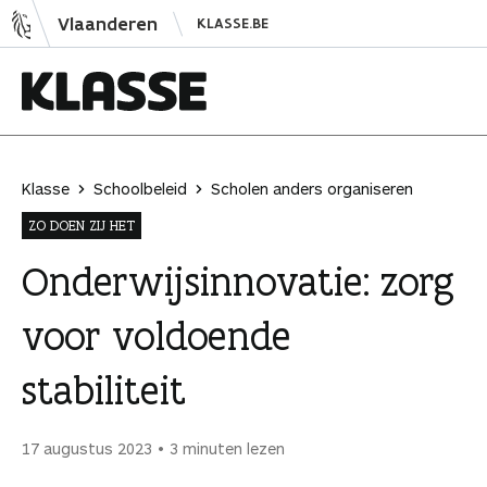
N
Vlaanderen
KLASSE.BE
a
a
r
i
K
n
l
h
a
Klasse
Schoolbeleid
Scholen anders organiseren
o
s
ZO DOEN ZIJ HET
u
s
d
e
Onderwijsinnovatie: zorg
s
voor voldoende
p
r
stabiliteit
i
n
g
17 augustus 2023
3 minuten lezen
e