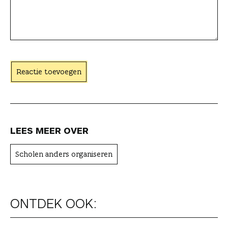
e
a
c
h
t
Reactie toevoegen
e
r
LEES MEER OVER
Scholen anders organiseren
ONTDEK OOK: