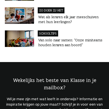
ZO DOEN ZIJ HET
Wat als leraren elk jaar meeschuiven
met hun leerlingen?
SCHOOLTIPS
Van solo naar samen: “Onze miniteams
houden leraren aan boord”
Wekelijks het beste van Klasse in je
mailbox?
Wil je mee zijn met wat leeft in onderwijs? Informatie en
inspiratie krijgen op jouw maat? Schrijf je in voor een van