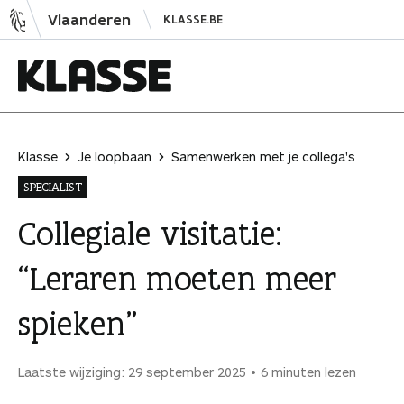
N
Vlaanderen
KLASSE.BE
a
a
r
i
K
n
l
h
a
Klasse
Je loopbaan
Samenwerken met je collega's
o
s
SPECIALIST
u
s
d
e
Collegiale visitatie:
s
“Leraren moeten meer
p
r
spieken”
i
n
g
Laatste wijziging: 29 september 2025
6 minuten lezen
e