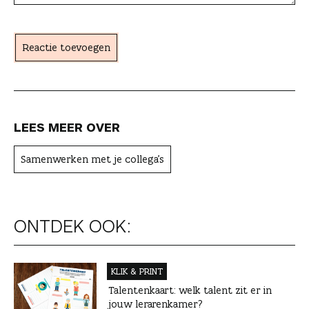
h
t
Reactie toevoegen
e
r
LEES MEER OVER
Samenwerken met je collega's
ONTDEK OOK:
KLIK & PRINT
Talentenkaart: welk talent zit er in
jouw lerarenkamer?