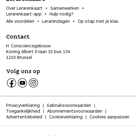
Over Lerarenkaart
Samenwerken
Lerarenkaart-app
Hulp nodig?
Alle voordelen
Lerarendagen
Op stap met je klas
Contact
H. Consciencegebouw
Koning Albert II-laan 15 bus 134
1210 Brussel
Volg ons op
V
V
V
o
o
o
l
l
l
Privacyverklaring
Gebruiksvoorwaarden
g
g
g
Toegankelijkheid
Abonnementsvoorwaarden
K
K
K
Advertentiebeleid
Cookieverklaring
Cookies aanpassen
l
l
l
a
a
a
s
s
s