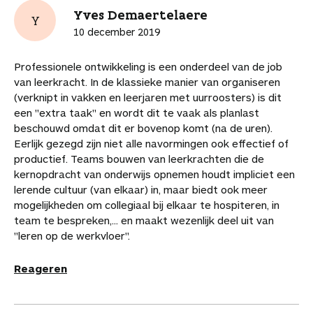
t
t
t
t
t
r
l
Yves Demaertelaere
j
Y
i
i
i
i
i
t
i
e
10 december 2019
k
k
k
k
k
i
n
b
e
e
e
e
e
k
k
e
Professionele ontwikkeling is een onderdeel van de job
l
l
l
l
l
e
n
w
van leerkracht. In de klassieke manier van organiseren
o
o
o
v
v
l
a
a
(verknipt in vakken en leerjaren met uurroosters) is dit
p
p
p
i
i
a
a
een "extra taak" en wordt dit te vaak als planlast
F
P
L
a
a
r
r
beschouwd omdat dit er bovenop komt (na de uren).
a
i
i
W
e
d
d
Eerlijk gezegd zijn niet alle navormingen ook effectief of
c
n
n
h
-
i
e
productief. Teams bouwen van leerkrachten die de
e
t
k
a
m
t
a
kernopdracht van onderwijs opnemen houdt impliciet een
b
e
e
t
a
a
r
lerende cultuur (van elkaar) in, maar biedt ook meer
o
r
d
s
i
r
t
mogelijkheden om collegiaal bij elkaar te hospiteren, in
o
e
I
A
l
t
i
team te bespreken,... en maakt wezenlijk deel uit van
k
s
n
p
i
k
"leren op de werkvloer".
t
p
k
e
e
l
Reageren
l
s