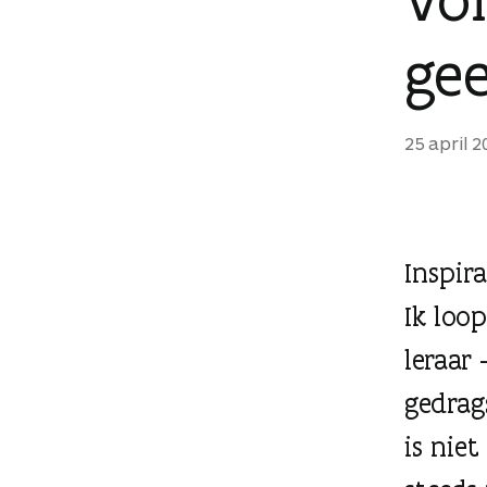
g
e
gee
n
25 april 2
Inspir
Ik loo
leraar 
gedrag
is nie