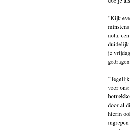
doe je al
“Kijk eve
minstens 
nota, een
duidelijk
je vrijda
gedragen?
“Tegelijk
voor ons:
betrekke
door al d
hierin oo
ingrepen 