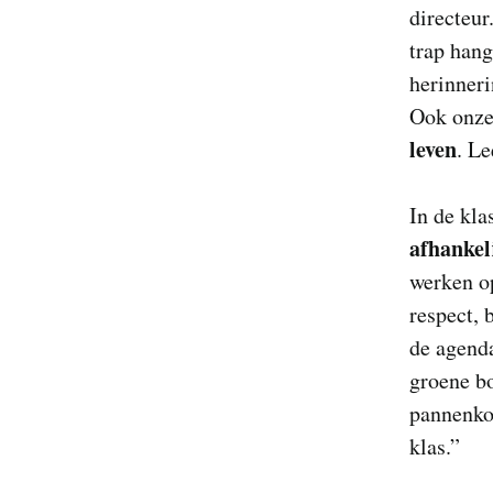
directeur
trap hang
herinneri
Ook onze 
leven
. Le
In de kla
afhankel
werken o
respect, 
de agend
groene bo
pannenkoe
klas.”