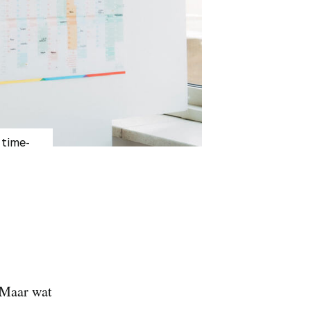
n time-
. Maar wat