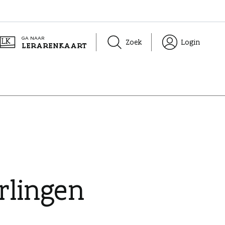
GA NAAR
Zoek
Login
LERARENKAART
rlingen
,