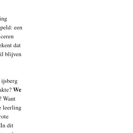
ing
ppeld: een
iceren
ekent dat
l blijven
 ijsberg
We
lakte?
n? Want
 leerling
rote
In dit