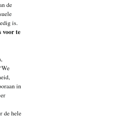
an de
suele
edig is.
 voor te
n,
 “We
eid,
ooraan in
eer
r de hele