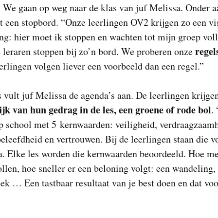
. We gaan op weg naar de klas van juf Melissa. Onder a
t een stopbord. “Onze leerlingen OV2 krijgen zo een vi
ng: hier moet ik stoppen en wachten tot mijn groep voll
regels
leraren stoppen bij zo’n bord. We proberen onze
erlingen volgen liever een voorbeeld dan een regel.”
s vult juf Melissa de agenda’s aan. De leerlingen krijge
ijk van hun gedrag in de les, een groene of rode bol
.
p school met 5 kernwaarden: veiligheid, verdraagzaamh
beleefdheid en vertrouwen. Bij de leerlingen staan die v
a. Elke les worden die kernwaarden beoordeeld. Hoe m
llen, hoe sneller er een beloning volgt: een wandeling,
k … Een tastbaar resultaat van je best doen en dat voo