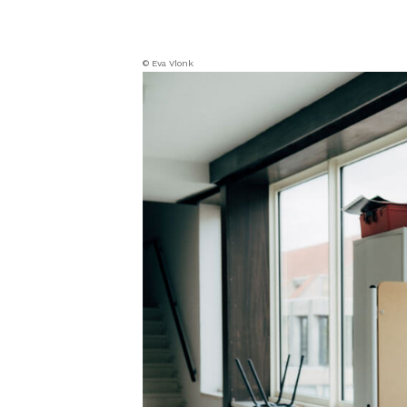
© Eva Vlonk