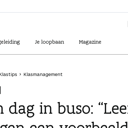
eleiding
Je loopbaan
Magazine
Klastips
Klasmanagement
 dag in buso: “Lee
lgen een voorbeeld