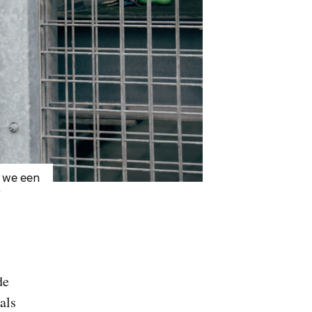
 we een
”
de
als