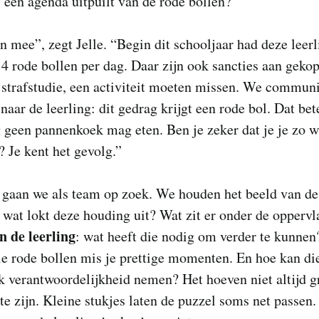
s een agenda uitpuilt van de rode bollen?
n mee”, zegt Jelle. “Begin dit schooljaar had deze leerl
4 rode bollen per dag. Daar zijn ook sancties aan geko
 strafstudie, een activiteit moeten missen. We commun
 naar de leerling: dit gedrag krijgt een rode bol. Dat bet
g geen pannenkoek mag eten. Ben je zeker dat je je zo wi
 Je kent het gevolg.”
 gaan we als team op zoek. We houden het beeld van de
 wat lokt deze houding uit? Wat zit er onder de opperv
n de leerling
: wat heeft die nodig om verder te kunne
ie rode bollen mis je prettige momenten. En hoe kan die
k verantwoordelijkheid nemen? Het hoeven niet altijd g
te zijn. Kleine stukjes laten de puzzel soms net passen. 