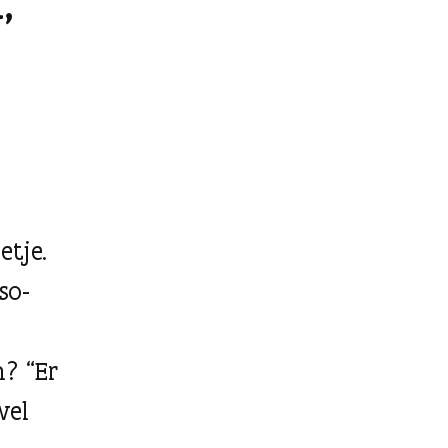
etje.
so-
m? “Er
wel