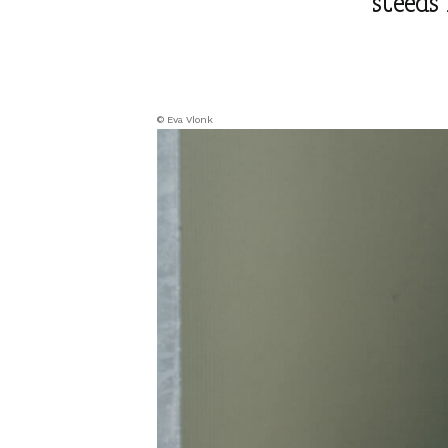
steeds
© Eva Vlonk