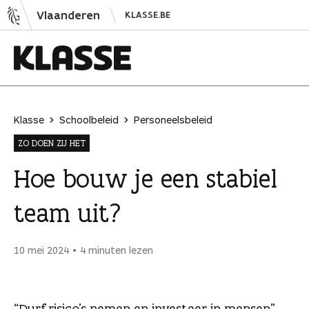
N
Vlaanderen
KLASSE.BE
a
a
r
i
K
n
l
h
a
Klasse
Schoolbeleid
Personeelsbeleid
o
s
ZO DOEN ZIJ HET
u
s
d
e
Hoe bouw je een stabiel
s
team uit?
p
r
i
10 mei 2024
4 minuten lezen
n
g
e
“Durf risico’s nemen en investeer in mensen”,