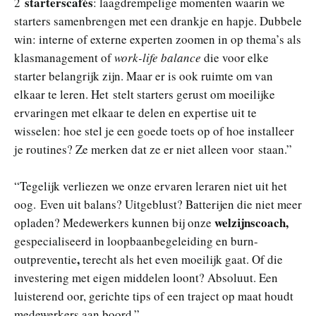
starterscafés
2
: laagdrempelige momenten waarin we
starters samenbrengen met een drankje en hapje. Dubbele
win: interne of externe experten zoomen in op thema’s als
klasmanagement of
work-life balance
die voor elke
starter belangrijk zijn. Maar er is ook ruimte om van
elkaar te leren. Het stelt starters gerust om moeilijke
ervaringen met elkaar te delen en expertise uit te
wisselen: hoe stel je een goede toets op of hoe installeer
je routines? Ze merken dat ze er niet alleen voor staan.”
“Tegelijk verliezen we onze ervaren leraren niet uit het
oog. Even uit balans? Uitgeblust? Batterijen die niet meer
welzijnscoach,
opladen? Medewerkers kunnen bij onze
gespecialiseerd in loopbaanbegeleiding en burn-
,
outpreventie
terecht als het even moeilijk gaat. Of die
investering met eigen middelen loont? Absoluut. Een
luisterend oor, gerichte tips of een traject op maat houdt
medewerkers aan boord.”