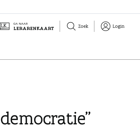
GA NAAR
Zoek
Login
LERARENKAART
 democratie”