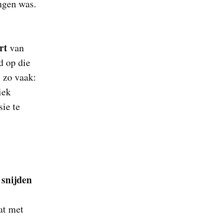
ngen was.
art
van
d op die
s zo vaak:
iek
sie te
 snijden
at met