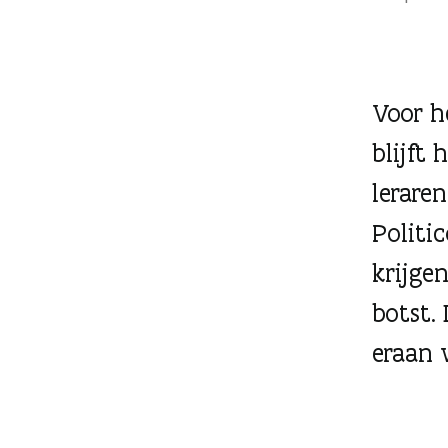
g
e
n
Voor h
blijft 
lerare
Politi
krijge
botst.
eraan 