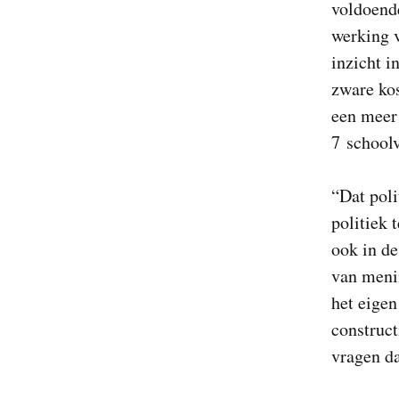
voldoen
werking 
inzicht i
zware kos
een meer 
7 schoolv
“Dat poli
politiek 
ook in de
van menin
het eigen
construct
vragen da