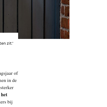
en zit.”
ngsjaar of
men in de
sterker
 het
ers bij