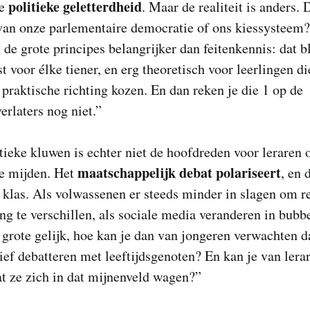
politieke geletterdheid
de
. Maar de realiteit is anders. 
van onze parlementaire democratie of ons kiessysteem?
n de grote principes belangrijker dan feitenkennis: dat bl
t voor élke tiener, en erg theoretisch voor leerlingen di
praktische richting kozen. En dan reken je die 1 op de
erlaters nog niet.”
tieke kluwen is echter niet de hoofdreden voor leraren
maatschappelijk debat polariseert
te mijden. Het
, en 
 klas. Als volwassenen er steeds minder in slagen om r
g te verschillen, als sociale media veranderen in bubb
 grote gelijk, hoe kan je dan van jongeren verwachten d
ief debatteren met leeftijdsgenoten? En kan je van lera
t ze zich in dat mijnenveld wagen?”