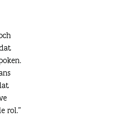
Toch
mdat
ppoken.
ans
dat
 we
e rol.”