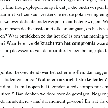
 je klas hoog oplopen, snap ik dat je die onderwerpen li
aar met zelfcensuur versterk je net de polarisering en g
at we over delicate onderwerpen maar beter zwijgen. W
ge mensen de discussie met elkaar aangaan, op basis v
en? Waar ontdekken ze dat het oké is om van mening t
de kracht van het compromis
en? Waar leren ze
waard
or mij de essentie van democratie. En een belangrijke t
.”
politici bekvechtend over het scherm rollen, dan zegge
Wat is er mis met 1 sterke leider?
rsstudenten soms: ‘
heid maakt en knopen hakt, zonder steeds compromissen
luiten?’ Dan denken we door over de gevolgen. Negeer 
 de minderheid vanaf dat moment gewoon? En wat als d