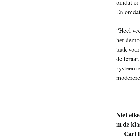
omdat er 
En omdat
“Heel vee
het democ
taak voor
de leraar
systeem e
modereren
Niet elke
in de kla
Carl 