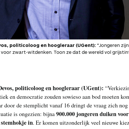
vos, politicoloog en hoogleraar (UGent):
“Jongeren zijn
voor zwart-witdenken. Toon ze dat de wereld vol grijstint
Devos, politicoloog en hoogleraar (UGent):
“Verkiezi
litiek en democratie zouden sowieso aan bod moeten ko
r door de stemplicht vanaf 16 dringt de vraag zich nog 
900.000 jongeren
duiken voor
tuatie is ongezien: bijna
t stemhokje in
. Er komen uitzonderlijk veel nieuwe kiez