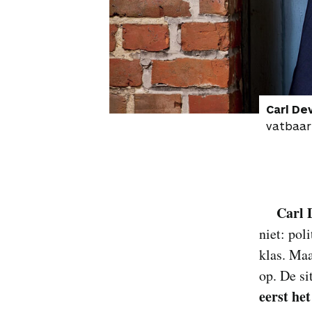
Carl De
vatbaar 
Carl 
niet: po
klas. Maa
op. De si
eerst he