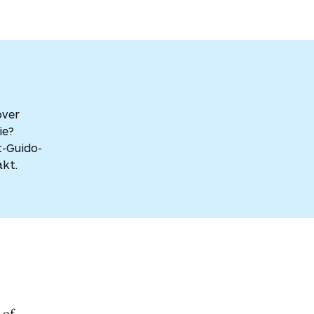
over
ie?
t-Guido-
akt.
e
of