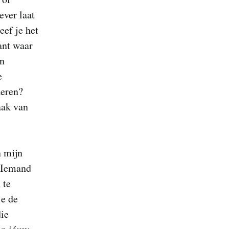
ever laat
eef je het
ant waar
an
e
eren?
aak van
n mijn
Iemand
 te
je de
ie