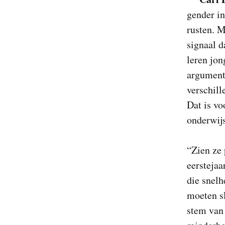
gender in
rusten. M
signaal d
leren jon
argument
verschill
Dat is vo
onderwijs
“Zien ze 
eerstejaa
die snel
moeten s
stem van