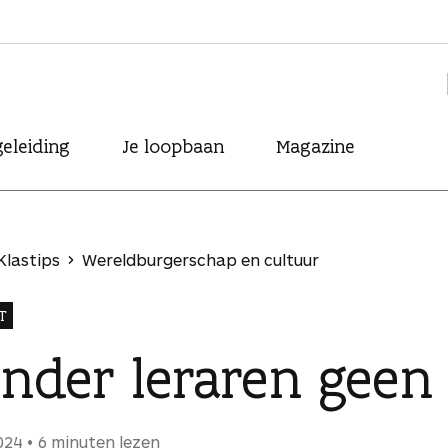
eleiding
Je loopbaan
Magazine
Klastips
Wereldburgerschap en cultuur
T
onder leraren geen
024
6 minuten lezen