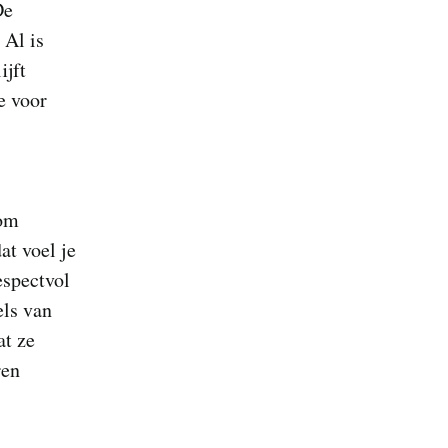
De
 Al is
ijft
e voor
 om
dat voel je
espectvol
els van
at ze
ren