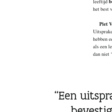
b
leeftijd
het best 
Piet 
Uitsprake
hebben e
als een l
dan niet 
Een uitspra
bevestig