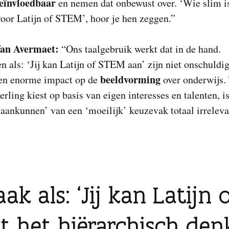
eïnvloedbaar
en nemen dat onbewust over. ‘Wie slim is
voor Latijn of STEM’, hoor je hen zeggen.”
Van Avermaet:
“Ons taalgebruik werkt dat in de hand.
n als: ‘Jij kan Latijn of STEM aan’ zijn niet onschuldig
beeldvorming
en enorme impact op de
over onderwijs. 
eerling kiest op basis van eigen interesses en talenten, is
‘aankunnen’ van een ‘moeilijk’ keuzevak totaal irreleva
ak als: ‘Jij kan Latijn
t het hiërarchisch de