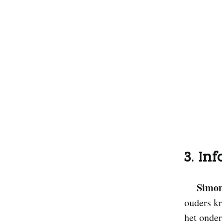
3. In
Simon
ouders kr
het onde