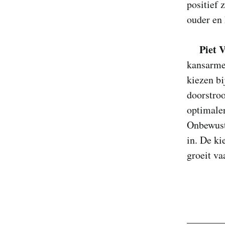
positief 
ouder en 
Piet 
kansarme
kiezen bi
doorstro
optimaler
Onbewust
in. De k
groeit va