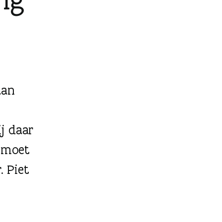
aan
ij daar
r moet
. Piet