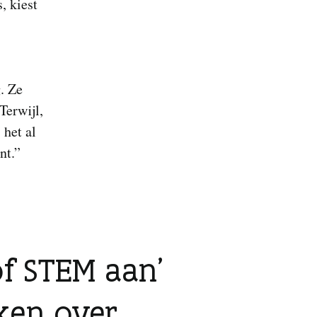
, kiest
. Ze
Terwijl,
 het al
nt.”
 of STEM aan’
nken over