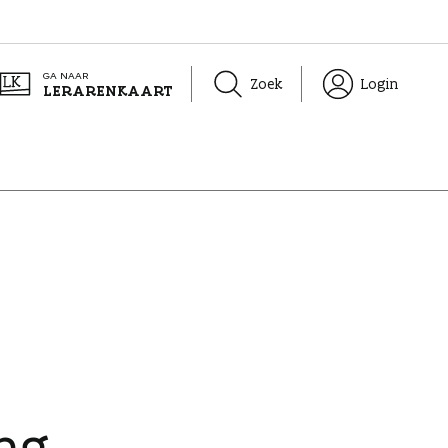
GA NAAR
Zoek
Login
LERARENKAART
ng