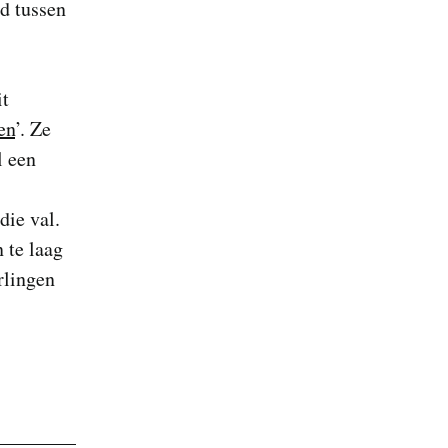
nd tussen
it
en
’. Ze
l een
die val.
 te laag
rlingen