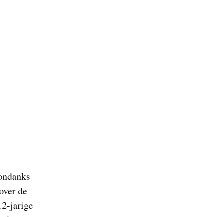
 ondanks
over de
12-jarige