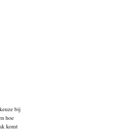
keuze bij
len hoe
aak komt