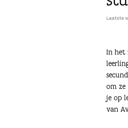
g
e
Laatste w
n
In het
leerli
secunda
om ze 
je op 
van Av