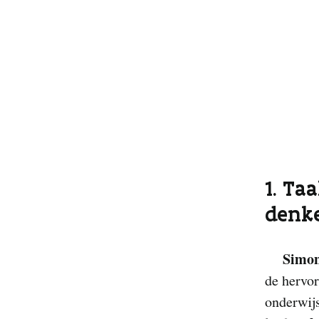
1. Ta
denk
Simon
de hervor
onderwijs