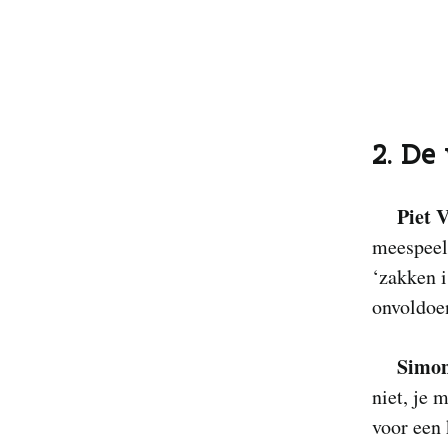
2. De
Piet 
meespeel
‘zakken i
onvoldoen
Simon
niet, je 
voor een 