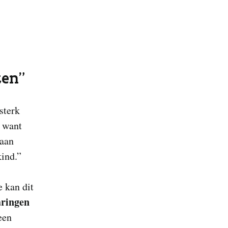
ken”
sterk
’ want
taan
kind.”
e kan dit
aringen
een