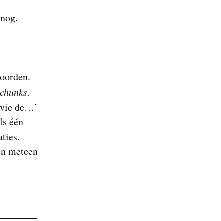
 nog.
woorden.
chunks
.
envie de…’
ls één
ties.
gen meteen