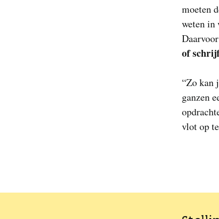
moeten d
weten in 
Daarvoor
of schrij
“Zo kan 
ganzen ee
opdrachte
vlot op t