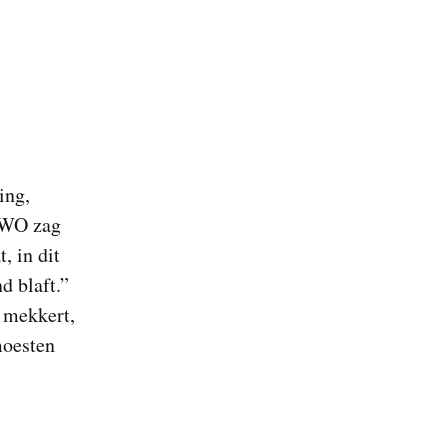
ing,
s WO zag
, in dit
d blaft.”
t mekkert,
moesten