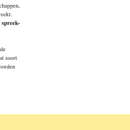
schappen,
reekt.
 spreek-
nde
at soort
woorden