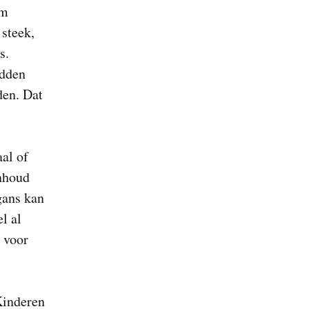
om
steek,
s.
adden
en. Dat
aal of
inhoud
gans kan
l al
d voor
Kinderen