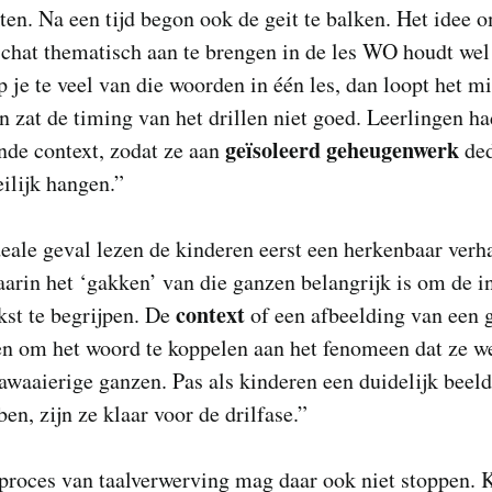
ten. Na een tijd begon ook de geit te balken. Het idee 
hat thematisch aan te brengen in de les WO houdt wel 
 je te veel van die woorden in één les, dan loopt het mi
 zat de timing van het drillen niet goed. Leerlingen h
geïsoleerd geheugenwerk
nde context, zodat ze aan
ded
eilijk hangen.”
deale geval lezen de kinderen eerst een herkenbaar verh
aarin het ‘gakken’ van die ganzen belangrijk is om de 
context
kst te begrijpen. De
of een afbeelding van een 
n om het woord te koppelen aan het fenomeen dat ze we
awaaierige ganzen. Pas als kinderen een duidelijk beel
en, zijn ze klaar voor de drilfase.”
proces van taalverwerving mag daar ook niet stoppen. 