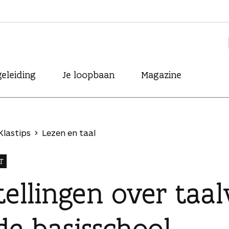
eleiding
Je loopbaan
Magazine
Klastips
Lezen en taal
T
tellingen over taa
de basisschool