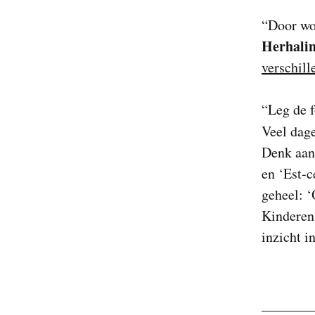
“Door woo
Herhali
verschil
“Leg de f
Veel dage
Denk aan:
en ‘Est-c
geheel: ‘
Kinderen 
inzicht i