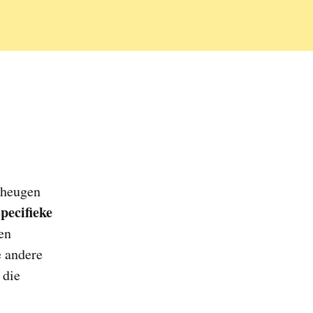
eheugen
specifieke
een
e andere
 die