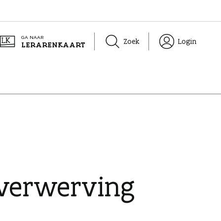
GA NAAR
Zoek
Login
LERARENKAART
lverwerving