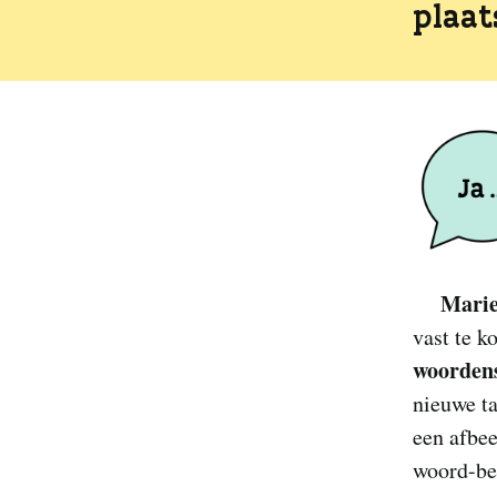
plaat
Marie
vast te k
woorden
nieuwe ta
een afbee
woord-be