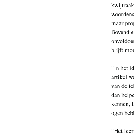
kwijtraak
woordensc
maar prop
Bovendien
onvoldoe
blijft mo
“In het i
artikel w
van de te
dan helpe
kennen, l
ogen hebb
“Het leer