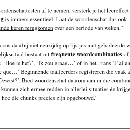
rdenschattesten af te nemen, versterk je het leereffect
ng
is immers essentieel. Laat de woordenschat dus ook
lende keren terugkomen
over een periode van weken.”
ocus daarbij niet eenzijdig op lijstjes met geïsoleerde 
frequente woordcombinaties
lijkse taal bestaat uit
of
 ‘Hoe is het?’, ‘Ik zou graag…’ of in het Frans ‘J’ai 
e que…’ Beginnende taalleerders registreren die vaak a
Oewist?’. Bied woordenschat daarom aan in die combina
kunnen zich ermee redden in allerlei situaties én krij
n hoe die chunks precies zijn opgebouwd.”