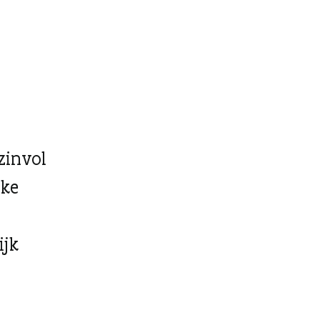
zinvol
eke
ijk