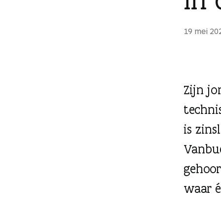
g
e
19 mei 20
n
Zijn j
techni
is zin
Vanbue
gehoor
waar é