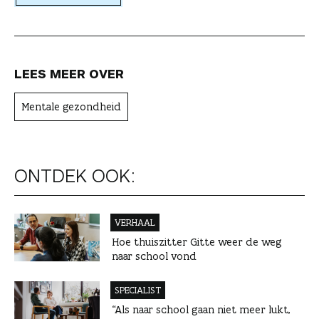
e
r
LEES MEER OVER
Mentale gezondheid
ONTDEK OOK:
VERHAAL
Hoe thuiszitter Gitte weer de weg
naar school vond
SPECIALIST
“Als naar school gaan niet meer lukt,