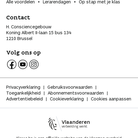
Alle voordelen
Lerarendagen
Op stap met je klas
Contact
H. Consciencegebouw
Koning Albert II-laan 15 bus 134
1210 Brussel
Volg ons op
V
V
V
o
o
o
l
l
l
Privacyverklaring
Gebruiksvoorwaarden
g
g
g
Toegankelijkheid
Abonnementsvoorwaarden
K
K
K
Advertentiebeleid
Cookieverklaring
Cookies aanpassen
l
l
l
a
a
a
s
s
s
s
s
s
Vlaanderen
e
e
e
verbeelding werkt
o
o
o
p
p
p