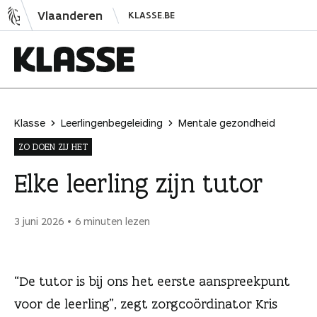
N
Vlaanderen
KLASSE.BE
a
a
r
i
K
n
l
h
a
Klasse
Leerlingenbegeleiding
Mentale gezondheid
o
s
ZO DOEN ZIJ HET
u
s
d
e
Elke leerling zijn tutor
s
p
3 juni 2026
6 minuten lezen
r
i
n
“De tutor is bij ons het eerste aanspreekpunt
g
e
voor de leerling”, zegt zorgcoördinator Kris