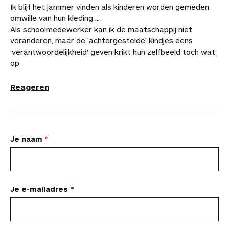
Ik blijf het jammer vinden als kinderen worden gemeden
omwille van hun kleding ...
Als schoolmedewerker kan ik de maatschappij niet
veranderen, maar de 'achtergestelde' kindjes eens
'verantwoordelijkheid' geven krikt hun zelfbeeld toch wat
op
Reageren
L
Je naam
a
a
t
Je e-mailadres
e
e