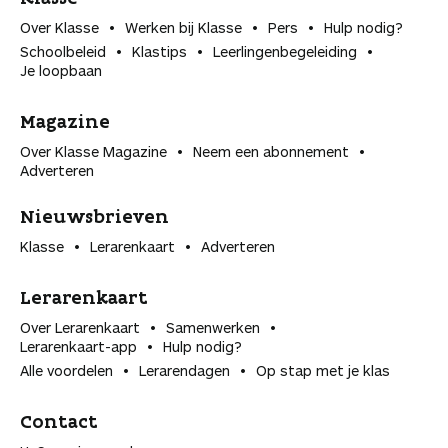
Over Klasse
Werken bij Klasse
Pers
Hulp nodig?
Schoolbeleid
Klastips
Leerlingen­begeleiding
Je loopbaan
Magazine
Over Klasse Magazine
Neem een abonnement
Adverteren
Nieuwsbrieven
Klasse
Lerarenkaart
Adverteren
Lerarenkaart
Over Lerarenkaart
Samenwerken
Lerarenkaart-app
Hulp nodig?
Alle voordelen
Lerarendagen
Op stap met je klas
Contact