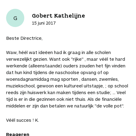
o
r
d
s
i
r
t
o
e
I
A
l
t
i
Gobert Kathelijne
k
s
n
p
i
G
k
t
p
k
15 juni 2017
e
e
l
l
s
Beste Directrice,
Waw, héél wat ideëen had ik graag in alle scholen
verwezelijkt gezien. Want ook "rijke" , maar véél te hard
werkende (alleenstaande) ouders zouden het fijn vinden
dat hun kind tijdens de naschoolse opvang of op
woensdagnamiddag mag sporten , dansen, zwemles,
muziekschool, gewoon een kultureel uitstapje, ; op school
reeds zijn huiswerk kan maken tijdens een studie; ... Veel
tijd is er in die gezinnen ook niet thuis. Als de financiële
middelen er zijn dan betalen we natuurlijk "de volle pot".
Véél succes ! K.
Reageren