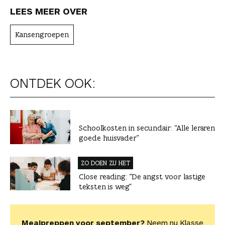
LEES MEER OVER
Kansengroepen
ONTDEK OOK:
Schoolkosten in secundair: “Alle leraren
goede huisvader”
ZO DOEN ZIJ HET
Close reading: “De angst voor lastige
teksten is weg”
Mealpreppen voor september?
Neem nu Klasse