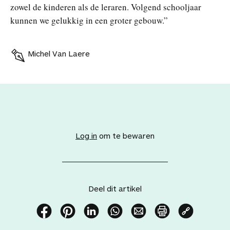
zowel de kinderen als de leraren. Volgend schooljaar
kunnen we gelukkig in een groter gebouw.”
Michel Van Laere
V
o
e
Log in
om te bewaren
g
d
i
t
a
Deel dit artikel
r
t
i
D
D
D
D
D
P
K
k