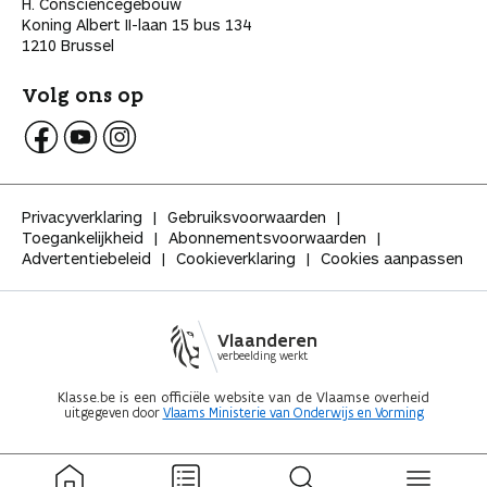
H. Consciencegebouw
Koning Albert II-laan 15 bus 134
1210 Brussel
Volg ons op
V
V
V
o
o
o
l
l
l
Privacyverklaring
Gebruiksvoorwaarden
g
g
g
Toegankelijkheid
Abonnementsvoorwaarden
K
K
K
Advertentiebeleid
Cookieverklaring
Cookies aanpassen
l
l
l
a
a
a
s
s
s
s
s
s
Vlaanderen
e
e
e
verbeelding werkt
o
o
o
p
p
p
Klasse.be is een officiële website van de Vlaamse overheid
uitgegeven door
Vlaams Ministerie van Onderwijs en Vorming
F
Y
I
a
o
n
c
u
s
e
t
t