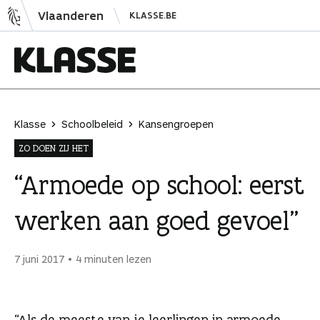
N
Vlaanderen
KLASSE.BE
a
a
r
i
K
n
l
h
a
Klasse
Schoolbeleid
Kansengroepen
o
s
ZO DOEN ZIJ HET
u
s
d
e
“Armoede op school: eerst
s
werken aan goed gevoel”
p
r
i
7 juni 2017
4 minuten lezen
n
g
e
“Als de meeste van je leerlingen in armoede