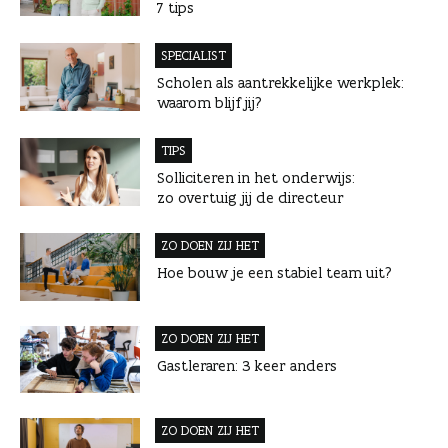
n
7 tips
SPECIALIST
Scholen als aantrekkelijke werkplek:
waarom blijf jij?
TIPS
Solliciteren in het onderwijs:
zo overtuig jij de directeur
ZO DOEN ZIJ HET
Hoe bouw je een stabiel team uit?
ZO DOEN ZIJ HET
Gastleraren: 3 keer anders
ZO DOEN ZIJ HET