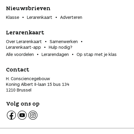
Nieuwsbrieven
Klasse
Lerarenkaart
Adverteren
Lerarenkaart
Over Lerarenkaart
Samenwerken
Lerarenkaart-app
Hulp nodig?
Alle voordelen
Lerarendagen
Op stap met je klas
Contact
H. Consciencegebouw
Koning Albert II-laan 15 bus 134
1210 Brussel
Volg ons op
V
V
V
o
o
o