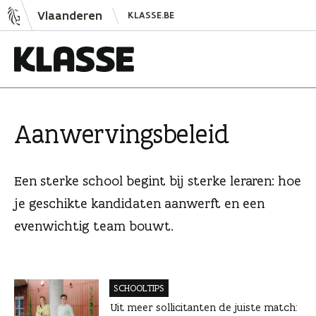
N
Vlaanderen
KLASSE.BE
a
a
r
i
K
n
l
h
a
Aanwervingsbeleid
o
s
u
s
d
e
Een sterke school begint bij sterke leraren: hoe
s
je geschikte kandidaten aanwerft en een
p
evenwichtig team bouwt.
r
i
n
g
SCHOOLTIPS
e
Uit meer sollicitanten de juiste match: