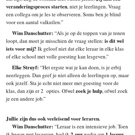
veranderingsproces starten
, niet je leerlingen. Vraag
een collega om je les te observeren. Soms ben je blind
voor een aantal valkuilen.”
Wim Danschutter:
“Als je op de toppen van je tenen
is dit wel
loopt, dan moet je misschien de vraag stellen:
iets voor mij?
Ik geloof niet dat elke leraar in elke klas
of elke school met volle goesting kan lesgeven.”
Elke Struyf:
“Het ergste wat je kan doen, is je erbij
neerleggen. Dan geef je niet alleen de leerlingen op, maar
ook jezelf. Sta je echt niet meer met goesting voor de
zoek je hulp
klas, dan zijn er 2 opties. Ofwel
, ofwel zoek
je een andere job.”
Jullie zijn dus ook veeleisend voor leraren.
Wim Danschutter:
“Leraar is een intensieve job. Toen
2 uur
1 lesuur
ik begon met lesgeven, had ik
nodig om