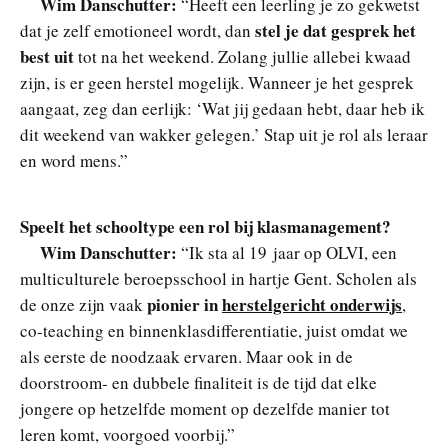
Wim Danschutter:
“Heeft een leerling je zo gekwetst
stel je dat gesprek het
dat je zelf emotioneel wordt, dan
best uit
tot na het weekend. Zolang jullie allebei kwaad
zijn, is er geen herstel mogelijk. Wanneer je het gesprek
aangaat, zeg dan eerlijk: ‘Wat jij gedaan hebt, daar heb ik
dit weekend van wakker gelegen.’ Stap uit je rol als leraar
en word mens.”
Speelt het schooltype een rol bij klasmanagement?
Wim Danschutter:
“Ik sta al 19 jaar op OLVI, een
multiculturele beroepsschool in hartje Gent. Scholen als
pionier in
herstelgericht onderwijs
de onze zijn vaak
,
co-teaching en binnenklasdifferentiatie, juist omdat we
als eerste de noodzaak ervaren. Maar ook in de
doorstroom- en dubbele finaliteit is de tijd dat elke
jongere op hetzelfde moment op dezelfde manier tot
leren komt, voorgoed voorbij.”