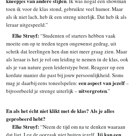
kneepjes van andere stijlen
. Ik was nogal een showman
toen ik voor de klas stond, gebruikte veel humor. Maar
als ik niet lach, heb ik een streng uiterlijk. Dat heb ik als
leraar uitgespeeld.”
Elke Struyf:
“Studenten of starters hebben vaak
moeite om op te treden tegen ongewenst gedrag, uit
schrik dat leerlingen hen dan niet meer graag zien. Maar
als leraar is het je rol om leiding te nemen in de klas, ook
als je van nature geen leiderstype bent. Reageer op een
kordate manier die past bij jouw persoonlijkheid. Soms
een aspect van jezelf
mag je daarbij eens toneelspelen:
–
uitvergroten
bijvoorbeeld je strenge uiterlijk –
.”
En als het écht niet klikt met de klas? Als je alles
geprobeerd hebt?
Elke Struyf:
“Neem de tijd om na te denken waaraan
Jíj kan een
dat ligt. Leg de oorzaak niet buiten jezelf.