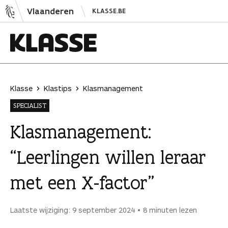
N
Vlaanderen
KLASSE.BE
a
a
r
i
K
n
l
h
a
Klasse
Klastips
Klasmanagement
o
s
SPECIALIST
u
s
d
e
Klasmanagement:
s
“Leerlingen willen leraar
p
r
met een X-factor”
i
n
g
Laatste wijziging: 9 september 2024
8 minuten lezen
e