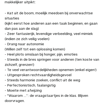
makkelijker uitpikt:
c
n
n
h
-
i
e
e
t
k
a
m
t
a
- Kat uit de boom, moeilijk meedoen bij onverwachtse
b
e
e
t
a
a
r
situaties
o
r
d
s
i
r
t
(kijkt eerst hoe anderen aan een taak beginnen, en gaan
o
e
I
A
l
t
i
dan pas aan de slag)
k
s
n
p
i
k
- Zeer fantasierijk, levendige verbeelding, veel mimiek
t
p
k
e
(indien ze zich veilig voelen)
e
l
- Drang naar autonomie
l
s
(Willen zelf tot een oplossing komen)
- Heel plots omslaan bij honger, pijn, emoties
- Steeds in de bres springen voor anderen (ten koste van
zichzelf, grenzen!)
- Te veel verantwoordelijkheden opnemen (enkel eigen!)
- Uitgesproken rechtvaardigheidsgevoel
- Steeds harmonie zoeken, conflict uit de weg
- Perfectionistisch, faalangstig
- Moeite met afwijzing
- “Waarom …”: de vraagstaartjes in de klas. Blijven
doorvragen.