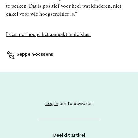
te perken. Dat is positief voor heel wat kinderen, niet
enkel voor wie hoogsensitief is.”
Lees hier hoe je het aanpakt in de klas.
Seppe Goossens
V
o
e
Log in
om te bewaren
g
d
i
t
a
Deel dit artikel