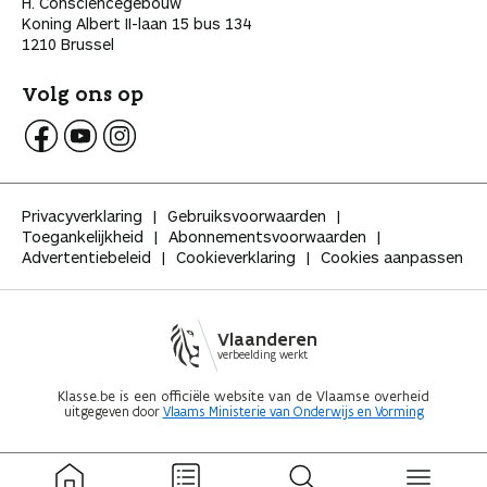
H. Consciencegebouw
Koning Albert II-laan 15 bus 134
1210 Brussel
Volg ons op
V
V
V
o
o
o
l
l
l
Privacyverklaring
Gebruiksvoorwaarden
g
g
g
Toegankelijkheid
Abonnementsvoorwaarden
K
K
K
Advertentiebeleid
Cookieverklaring
Cookies aanpassen
l
l
l
a
a
a
s
s
s
s
s
s
Vlaanderen
e
e
e
verbeelding werkt
o
o
o
p
p
p
Klasse.be is een officiële website van de Vlaamse overheid
uitgegeven door
Vlaams Ministerie van Onderwijs en Vorming
F
Y
I
a
o
n
c
u
s
e
t
t