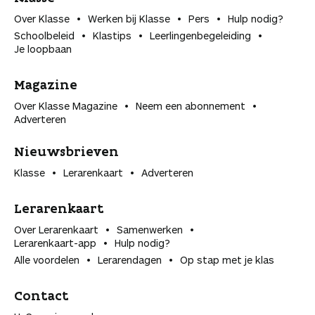
Over Klasse
Werken bij Klasse
Pers
Hulp nodig?
Schoolbeleid
Klastips
Leerlingen­begeleiding
Je loopbaan
Magazine
Over Klasse Magazine
Neem een abonnement
Adverteren
Nieuwsbrieven
Klasse
Lerarenkaart
Adverteren
Lerarenkaart
Over Lerarenkaart
Samenwerken
Lerarenkaart-app
Hulp nodig?
Alle voordelen
Lerarendagen
Op stap met je klas
Contact