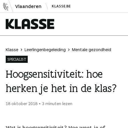
N
Vlaanderen
KLASSE.BE
a
a
r
i
K
n
l
h
a
Klasse
Leerlingenbegeleiding
Mentale gezondheid
o
s
SPECIALIST
u
s
d
e
Hoogsensitiviteit: hoe
s
herken je het in de klas?
p
r
i
18 oktober 2018
3 minuten lezen
n
g
e
Wat is hoogsensitiviteit? Hoe weet je of