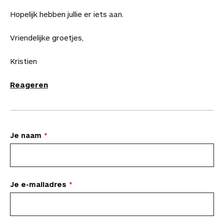
Hopelijk hebben jullie er iets aan.
Vriendelijke groetjes,
Kristien
Reageren
L
Je naam
a
a
t
Je e-mailadres
e
e