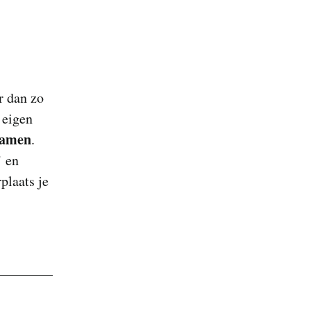
r dan zo
 eigen
namen
.
’ en
rplaats je