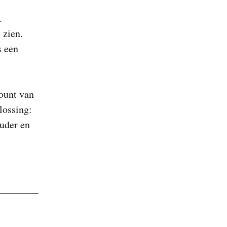
.
 zien.
s een
count van
lossing:
ouder en