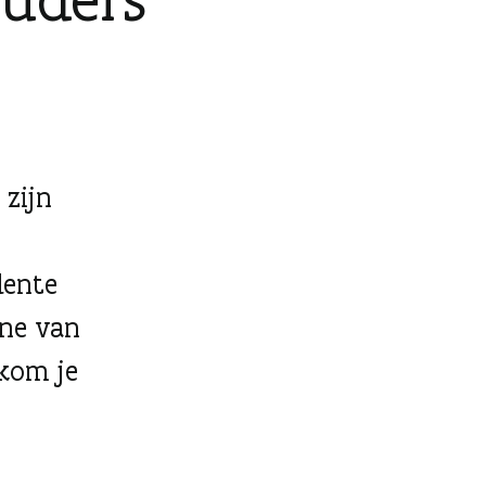
 zijn
dente
ene van
 kom je