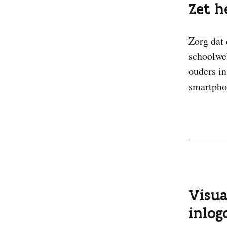
Zet h
Zorg dat 
schoolwe
ouders i
smartphon
Visua
inlog