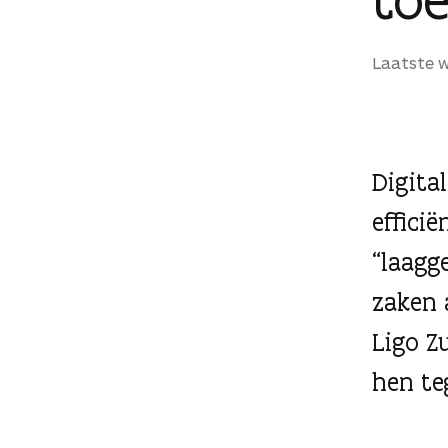
g
e
Laatste wi
n
Digita
effici
“laagg
zaken 
Ligo Z
hen te