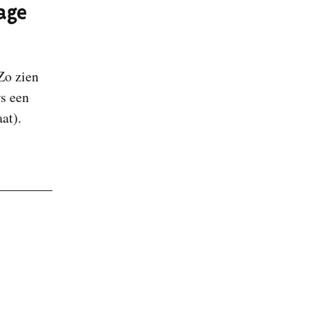
age
 Zo zien
s een
at).