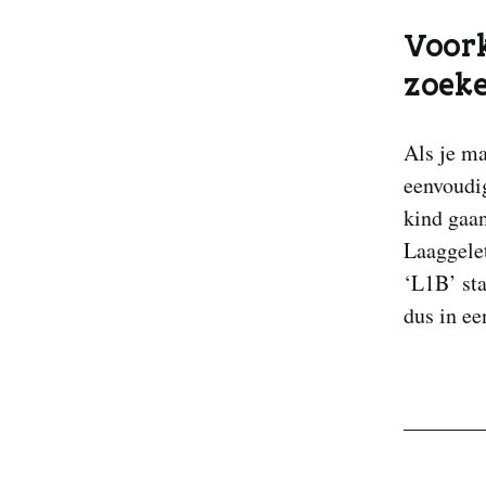
Voor
zoek
Als je ma
eenvoudig
kind gaa
Laaggelet
‘L1B’ sta
dus in ee