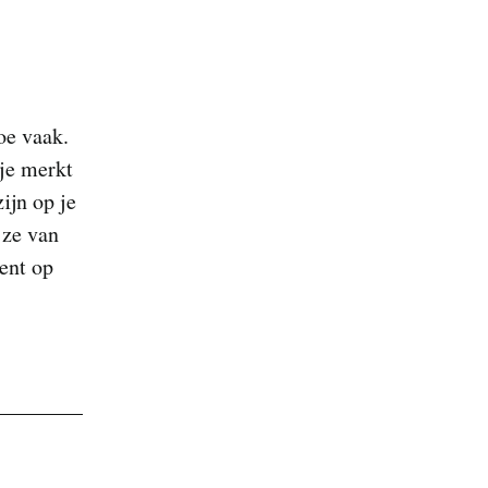
oe vaak.
 je merkt
ijn op je
 ze van
ment op