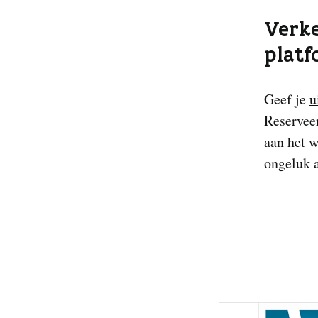
Verke
plat
Geef je
u
Reserveer
aan het 
ongeluk a