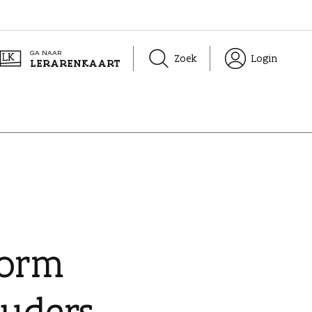
GA NAAR
Zoek
Login
LERARENKAART
form
ouders