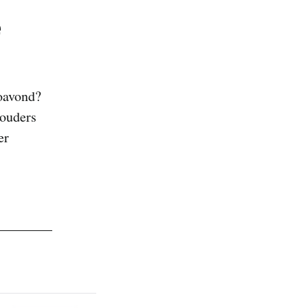
e
foavond?
 ouders
er