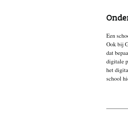
Onder
Een scho
Ook bij G
dat bepaa
digitale 
het digit
school hi