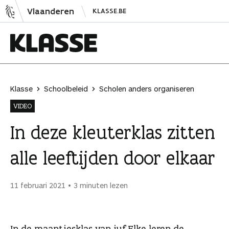
N
Vlaanderen
KLASSE.BE
a
a
r
i
K
n
l
h
a
Klasse
Schoolbeleid
Scholen anders organiseren
o
s
VIDEO
u
s
d
e
In deze kleuterklas zitten
s
alle leeftijden door elkaar
p
r
i
11 februari 2021
3 minuten lezen
n
g
e
In de maantjesklas van juf Elke leren de