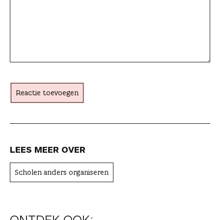
i
e
a
c
h
t
Reactie toevoegen
e
r
LEES MEER OVER
Scholen anders organiseren
ONTDEK OOK: