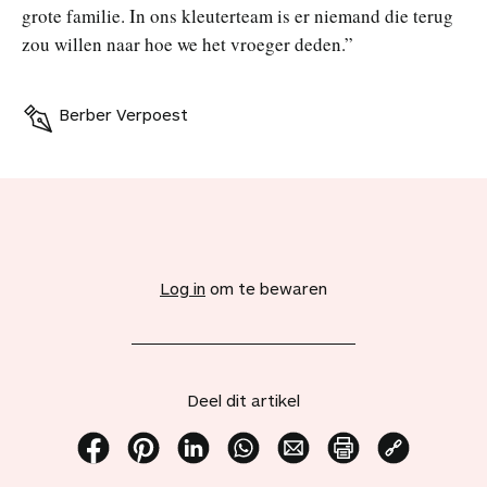
grote familie. In ons kleuterteam is er niemand die terug
zou willen naar hoe we het vroeger deden.”
Berber Verpoest
V
o
e
Log in
om te bewaren
g
d
i
t
a
Deel dit artikel
r
t
i
D
D
D
D
D
P
K
k