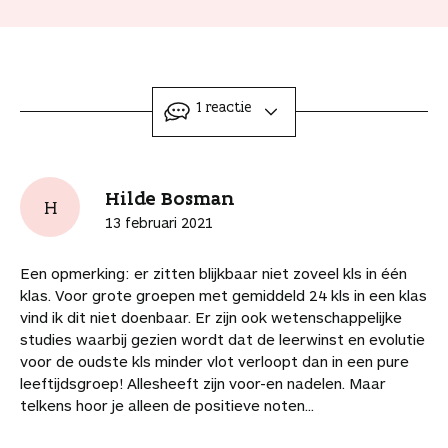
e
e
e
e
e
r
o
e
e
e
e
e
e
i
p
l
l
l
l
l
l
n
i
t
d
d
d
d
d
t
e
o
i
i
i
i
i
d
e
ingeklapt
1 reactie
e
t
t
t
t
t
i
r
a
a
a
a
a
a
t
d
a
r
r
r
r
r
a
e
n
t
t
t
t
t
r
l
Hilde Bosman
j
H
i
i
i
i
i
t
i
e
13 februari 2021
k
k
k
k
k
i
n
b
e
e
e
e
e
k
k
e
Een opmerking: er zitten blijkbaar niet zoveel kls in één
l
l
l
l
l
e
n
w
klas. Voor grote groepen met gemiddeld 24 kls in een klas
o
o
o
v
v
l
a
a
vind ik dit niet doenbaar. Er zijn ook wetenschappelijke
p
p
p
i
i
a
a
studies waarbij gezien wordt dat de leerwinst en evolutie
F
P
L
a
a
r
r
voor de oudste kls minder vlot verloopt dan in een pure
a
i
i
W
e
d
d
leeftijdsgroep! Allesheeft zijn voor-en nadelen. Maar
c
n
n
h
-
i
e
telkens hoor je alleen de positieve noten...
e
t
k
a
m
t
a
b
e
e
t
a
a
r