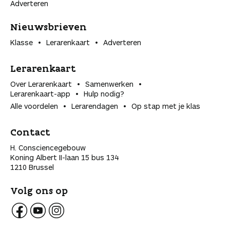
Adverteren
Nieuwsbrieven
Klasse
Lerarenkaart
Adverteren
Lerarenkaart
Over Lerarenkaart
Samenwerken
Lerarenkaart-app
Hulp nodig?
Alle voordelen
Lerarendagen
Op stap met je klas
Contact
H. Consciencegebouw
Koning Albert II-laan 15 bus 134
1210 Brussel
Volg ons op
V
V
V