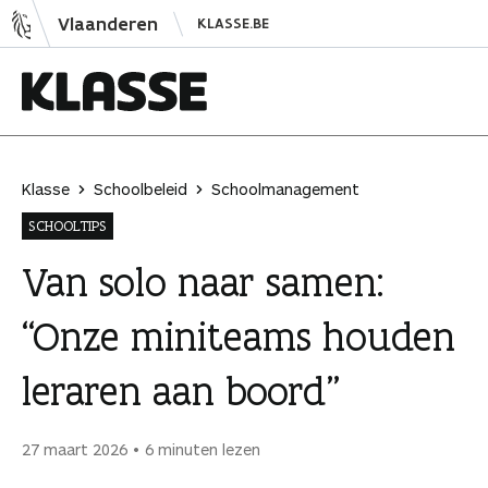
N
Vlaanderen
KLASSE.BE
a
a
r
i
K
n
l
h
a
Klasse
Schoolbeleid
Schoolmanagement
o
s
SCHOOLTIPS
u
s
d
e
Van solo naar samen:
s
“Onze miniteams houden
p
r
leraren aan boord”
i
n
g
27 maart 2026
6 minuten lezen
e