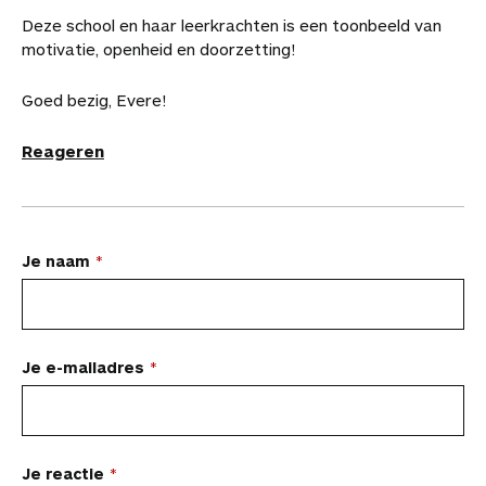
Deze school en haar leerkrachten is een toonbeeld van
motivatie, openheid en doorzetting!
Goed bezig, Evere!
Reageren
L
Je naam
a
a
t
Je e-mailadres
e
e
n
Je reactie