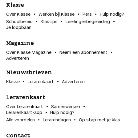
Klasse
Over Klasse
Werken bij Klasse
Pers
Hulp nodig?
Schoolbeleid
Klastips
Leerlingen­begeleiding
Je loopbaan
Magazine
Over Klasse Magazine
Neem een abonnement
Adverteren
Nieuwsbrieven
Klasse
Lerarenkaart
Adverteren
Lerarenkaart
Over Lerarenkaart
Samenwerken
Lerarenkaart-app
Hulp nodig?
Alle voordelen
Lerarendagen
Op stap met je klas
Contact