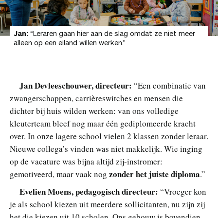
Jan:
“Leraren gaan hier aan de slag omdat ze niet meer
alleen op een eiland willen werken.”
Jan Devleeschouwer, directeur:
“Een combinatie van
zwangerschappen, carrièreswitches en mensen die
dichter bij huis wilden werken: van ons volledige
kleuterteam bleef nog maar één gediplomeerde kracht
over. In onze lagere school vielen 2 klassen zonder leraar.
Nieuwe collega’s vinden was niet makkelijk. Wie inging
op de vacature was bijna altijd zij-instromer:
zonder het juiste diploma
gemotiveerd, maar vaak nog
.”
Evelien Moens, pedagogisch directeur:
“Vroeger kon
je als school kiezen uit meerdere sollicitanten, nu zijn zij
het die kiezen uit 10 scholen. Ons gebouw is bovendien