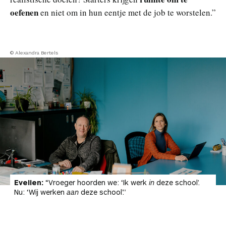
oefenen
en niet om in hun eentje met de job te worstelen.”
© Alexandra Bertels
Evelien:
“Vroeger hoorden we: ‘Ik werk
in
deze school’.
Nu: ‘Wij werken
aan
deze school’.”