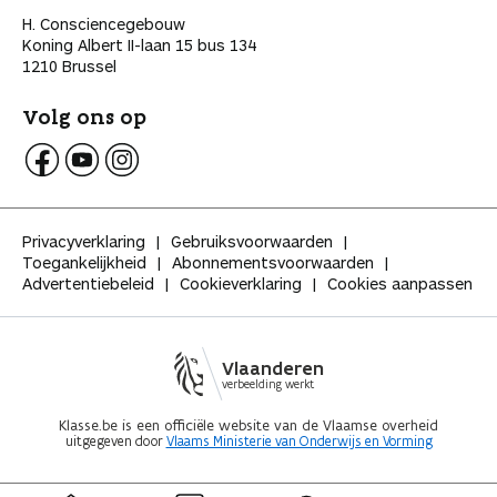
H. Consciencegebouw
Koning Albert II-laan 15 bus 134
1210 Brussel
Volg ons op
V
V
V
o
o
o
l
l
l
Privacyverklaring
Gebruiksvoorwaarden
g
g
g
Toegankelijkheid
Abonnementsvoorwaarden
K
K
K
Advertentiebeleid
Cookieverklaring
Cookies aanpassen
l
l
l
a
a
a
s
s
s
s
s
s
Vlaanderen
e
e
e
verbeelding werkt
o
o
o
p
p
p
Klasse.be is een officiële website van de Vlaamse overheid
uitgegeven door
Vlaams Ministerie van Onderwijs en Vorming
F
Y
I
a
o
n
c
u
s