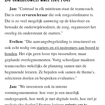
Jan:
“Centraal in elk miniteam staat de teamcoach.
ervaren leraar
Dat is een
die ook zorgcoördinator is.
Die is zo veel mogelijk aanwezig op de klasvloer en
bewaakt de onderwijskwaliteit, de zorg, organiseert het
overleg én ondersteunt de starters.”
Evelien:
“Die aanvangsbegeleiding is structureel en
ook echt nodig om
starters en zij-instromers aan boord te
houden
. Het zijn geen losse tips tussendoor, maar
geplande overlegmomenten. Vorig schooljaar maakten
teamcoaches wekelijks de planning samen met de
beginnende leraren. Ze bepalen ook samen de thema’s,
selecteren doelen en bespreken evaluaties.”
Jan:
“We investeren ook in interne
vormingsmomenten: hoe voer je een moeilijk
oudergesprek, hoe werk je met digitale tools, hoe stel je
ruimte om te
realistische doelen? Starters krijgen