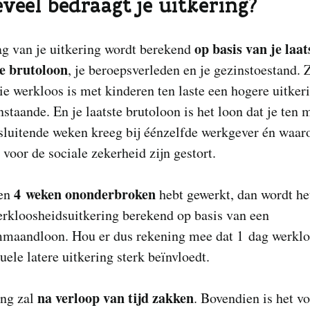
eveel bedraagt je uitkering?
op basis van je laat
ag van je uitkering wordt berekend
e brutoloon
, je beroepsverleden en je gezinstoestand. Z
e werkloos is met kinderen ten laste een hogere uitker
nstaande. En je laatste brutoloon is het loon dat je ten 
sluitende weken kreeg bij éénzelfde werkgever én waar
 voor de sociale zekerheid zijn gestort.
4 weken ononderbroken
een
hebt gewerkt, dan wordt he
erkloosheidsuitkering berekend op basis van een
aandloon. Hou er dus rekening mee dat 1 dag werklo
uele latere uitkering sterk beïnvloedt.
na verloop van tijd zakken
ing zal
. Bovendien is het v