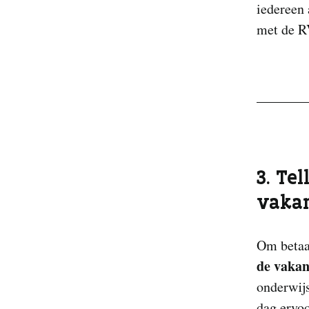
iedereen 
met de RV
3. Te
vakan
Om betaal
de vakan
onderwijs
dag ervoo