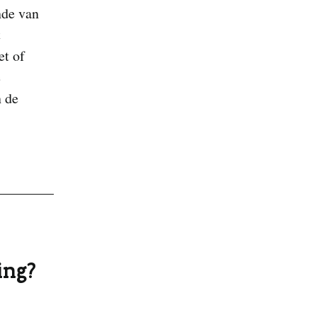
inde van
t
et of
e
n de
ing?