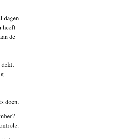
al dagen
n heeft
 aan de
 dekt,
ng
ts doen.
ember?
ontrole.