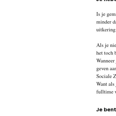
Is je ge
minder d
uitkering
Als je ni
het toch 
Wanneer j
geven aa
Sociale Z
Want als 
fulltime 
Je ben