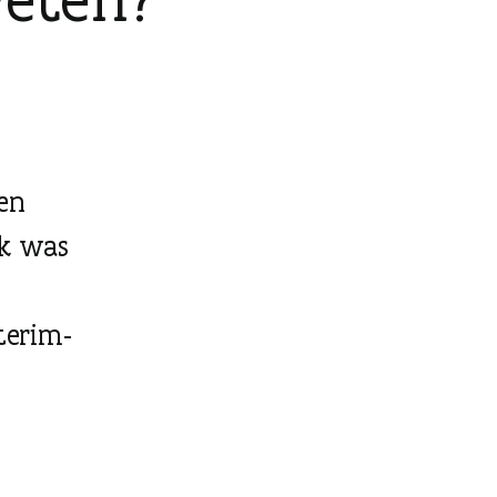
een
Ik was
terim-