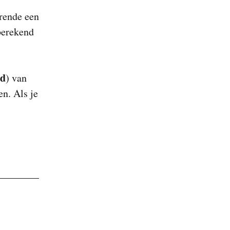
rende een
berekend
jd
) van
n. Als je