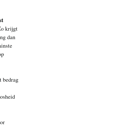
st
o krijgt
ing dan
minste
op
t bedrag
osheid
oor