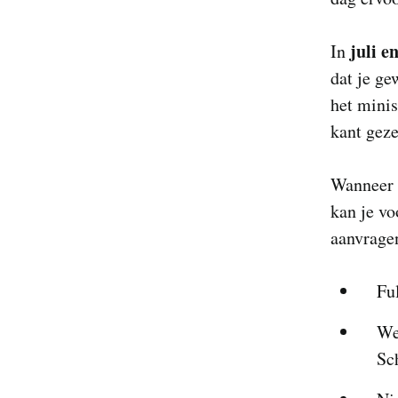
juli e
In
dat je ge
het minis
kant geze
Wanneer d
kan je vo
aanvrage
Fu
We
Sch