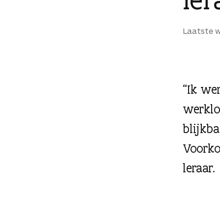
g
e
Laatste w
n
“Ik we
werklo
blijkb
Voorko
leraar.