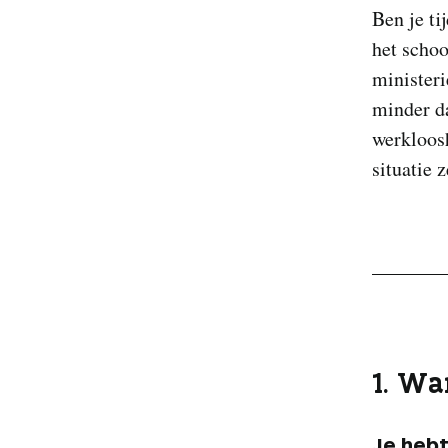
Ben je ti
het schoo
ministeri
minder da
werkloos
situatie 
1. Wa
Je hebt