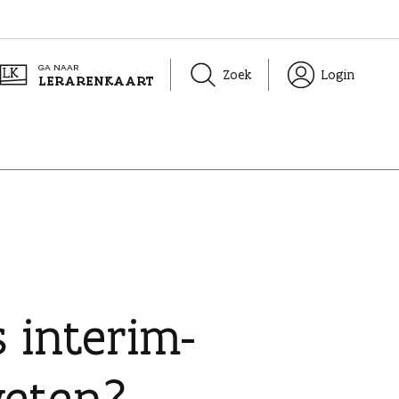
GA NAAR
Zoek
Login
LERARENKAART
 interim-
weten?