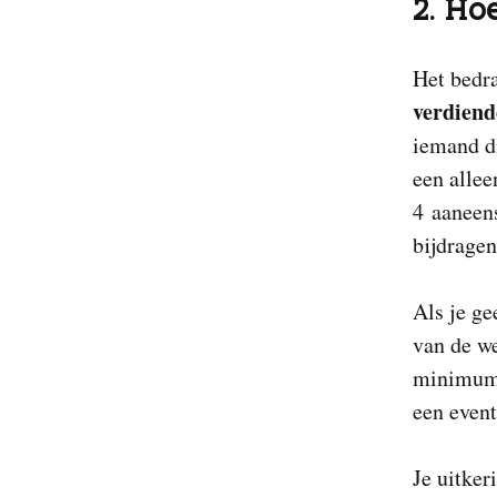
2. Ho
Het bedr
verdiend
iemand di
een allee
4 aaneen
bijdragen
Als je g
van de w
minimumm
een event
Je uitker