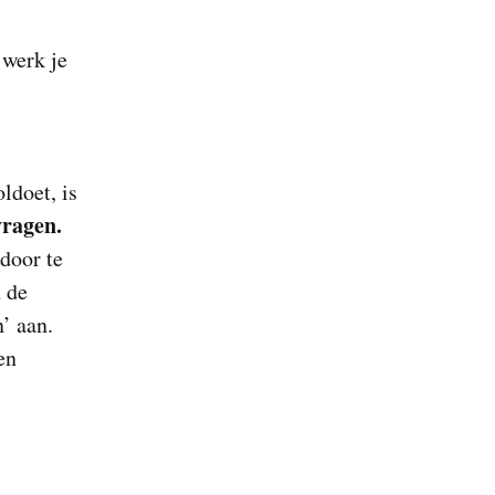
werk je
ldoet, is
vragen.
 door te
 de
’ aan.
en