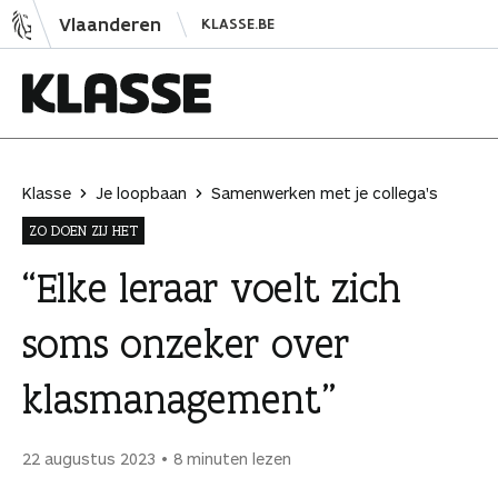
N
Vlaanderen
KLASSE.BE
a
a
r
i
K
n
l
h
a
Klasse
Je loopbaan
Samenwerken met je collega's
o
s
ZO DOEN ZIJ HET
u
s
d
e
“Elke leraar voelt zich
s
soms onzeker over
p
r
klasmanagement”
i
n
g
22 augustus 2023
8 minuten lezen
e