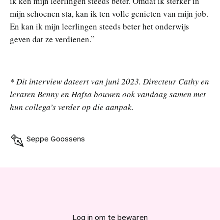
ik ken mijn leerlingen steeds beter. Omdat ik sterker in
mijn schoenen sta, kan ik ten volle genieten van mijn job.
En kan ik mijn leerlingen steeds beter het onderwijs
geven dat ze verdienen.”
*
Dit interview dateert van juni 2023. Directeur Cathy en
leraren Benny en Hafsa bouwen ook vandaag samen met
hun collega’s verder op die aanpak.
Seppe Goossens
V
o
e
Log in
om te bewaren
g