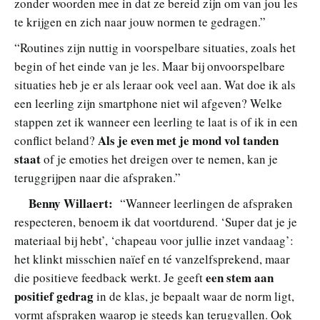
zonder woorden mee in dat ze bereid zijn om van jou les
te krijgen en zich naar jouw normen te gedragen.”
“Routines zijn nuttig in voorspelbare situaties, zoals het
begin of het einde van je les. Maar bij onvoorspelbare
situaties heb je er als leraar ook veel aan. Wat doe ik als
een leerling zijn smartphone niet wil afgeven? Welke
stappen zet ik wanneer een leerling te laat is of ik in een
Als je even met je mond vol tanden
conflict beland?
staat
of je emoties het dreigen over te nemen, kan je
teruggrijpen naar die afspraken.”
Benny Willaert:
“Wanneer leerlingen de afspraken
respecteren, benoem ik dat voortdurend. ‘Super dat je je
materiaal bij hebt’, ‘chapeau voor jullie inzet vandaag’:
het klinkt misschien naïef en té vanzelfsprekend, maar
een stem aan
die positieve feedback werkt. Je geeft
positief gedrag
in de klas, je bepaalt waar de norm ligt,
vormt afspraken waarop je steeds kan terugvallen. Ook