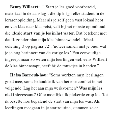
Benny Willaert:
“‘Start je les goed voorbereid,
materiaal in de aanslag’: die tip krijgt elke student in de
lerarenopleiding. Maar als je zelf geen vast lokaal hebt
en van klas naar klas reist, valt bij het minste oponthoud
start van je les in het water
die
ideale
. Dat betekent niet
dat ik zonder plan mijn klas binnenwandel. ‘Maak
oefening 3 op pagina 72’, ‘noteer samen met je buur wat
je je nog herinnert van de vorige les.’ Een eenvoudige
ingreep, maar zo weten mijn leerlingen wel: eens Willaert
de klas binnenstapt, heeft hij de touwtjes in handen.”
Hafsa Barrouh-hou:
“Soms werkten mijn leerlingen
goed mee, soms belandde ik van het ene conflict in het
Was mijn les
volgende. Lag het aan mijn werkvormen?
niet interessant?
Of te moeilijk? Ik piekerde erop los. Tot
ik besefte hoe bepalend de start van mijn les was. Als
leerlingen meegaan in je startroutine, stemmen ze er