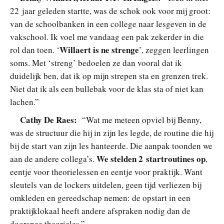
22 jaar geleden startte, was de schok ook voor mij groot:
van de schoolbanken in een college naar lesgeven in de
vakschool. Ik voel me vandaag een pak zekerder in die
Willaert is ne strenge
rol dan toen. ‘
’, zeggen leerlingen
soms. Met ‘streng’ bedoelen ze dan vooral dat ik
duidelijk ben, dat ik op mijn strepen sta en grenzen trek.
Niet dat ik als een bullebak voor de klas sta of niet kan
lachen.”
Cathy De Raes:
“Wat me meteen opviel bij Benny,
was de structuur die hij in zijn les legde, de routine die hij
bij de start van zijn les hanteerde. Die aanpak toonden we
We stelden 2 startroutines op
aan de andere collega’s.
,
eentje voor theorielessen en eentje voor praktijk. Want
sleutels van de lockers uitdelen, geen tijd verliezen bij
omkleden en gereedschap nemen: de opstart in een
praktijklokaal heeft andere afspraken nodig dan de
doorsnee theorieles.”