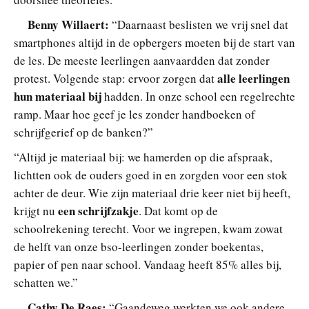
Benny Willaert:
“Daarnaast beslisten we vrij snel dat
smartphones altijd in de opbergers moeten bij de start van
de les. De meeste leerlingen aanvaardden dat zonder
alle leerlingen
protest. Volgende stap: ervoor zorgen dat
hun materiaal bij
hadden. In onze school een regelrechte
ramp. Maar hoe geef je les zonder handboeken of
schrijfgerief op de banken?”
“Altijd je materiaal bij: we hamerden op die afspraak,
lichtten ook de ouders goed in en zorgden voor een stok
achter de deur. Wie zijn materiaal drie keer niet bij heeft,
een
schrijfzakje
krijgt nu
. Dat komt op de
schoolrekening terecht. Voor we ingrepen, kwam zowat
de helft van onze bso-leerlingen zonder boekentas,
papier of pen naar school. Vandaag heeft 85% alles bij,
schatten we.”
Cathy De Raes:
“Gaandeweg werkten we ook andere