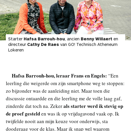
Starter
Hafsa Barrouh-hou
, ancien
Benny Willaert
en
directeur
Cathy De Raes
van GO! Technisch Atheneum
Lokeren
Hafsa Barrouh-hou, leraar Frans en Engels:
“Een
leerling die weigerde om zijn smartphone weg te stoppen:
zo bijzonder was de aanleiding niet. Maar toen die
discussie ontaardde en die leerling me de volle laag gaf,
als starter werd ik stevig op
zinderde dat toch na. Zeker
de proef gesteld
en was ik op vrijdagavond vaak op. Ik
twijfelde nooit aan mijn keuze voor onderwijs, sta
doodgraag voor de klas. Maar ik snap wel waarom