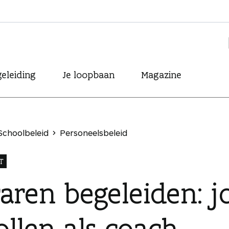
eleiding
Je loopbaan
Magazine
Schoolbeleid
Personeelsbeleid
T
raren begeleiden: 
ollen als coach