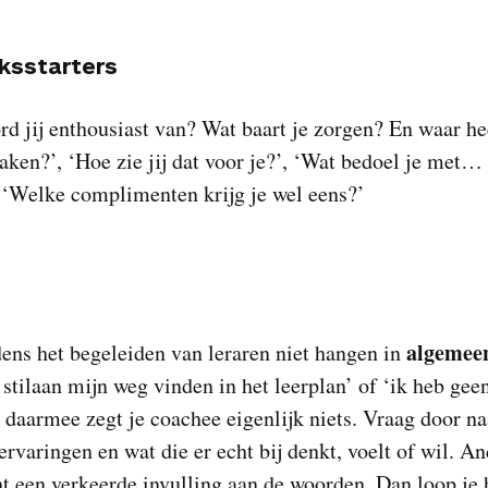
ksstarters
d jij enthousiast van? Wat baart je zorgen? En waar he
ken?’, ‘Hoe zie jij dat voor je?’, ‘Wat bedoel je met…
 ‘Welke complimenten krijg je wel eens?’
algemee
jdens het begeleiden van leraren niet hangen in
 stilaan mijn weg vinden in het leerplan’ of ‘ik heb gee
, daarmee zegt je coachee eigenlijk niets. Vraag door na
ervaringen en wat die er echt bij denkt, voelt of wil. A
ht een verkeerde invulling aan de woorden. Dan loop je h