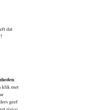
eft dat
 ?
nheden
.
n klik met
ar
nders geef
et risico