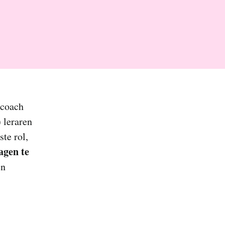
 coach
 leraren
te rol,
ragen te
en