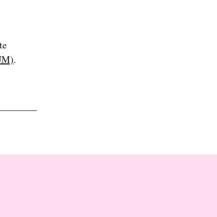
te
(UM)
.