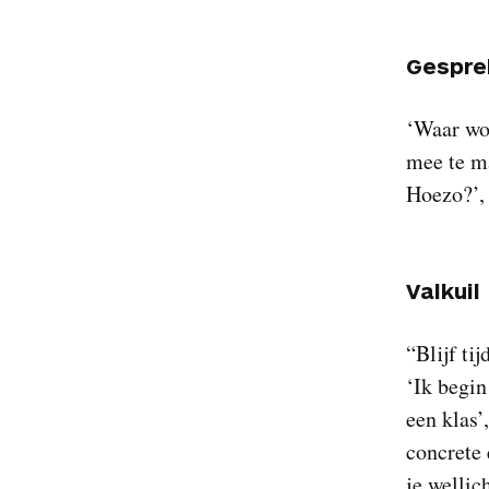
Gespre
‘Waar wor
mee te ma
Hoezo?’,
Valkuil
“Blijf ti
‘Ik begin
een klas’
concrete 
je wellic