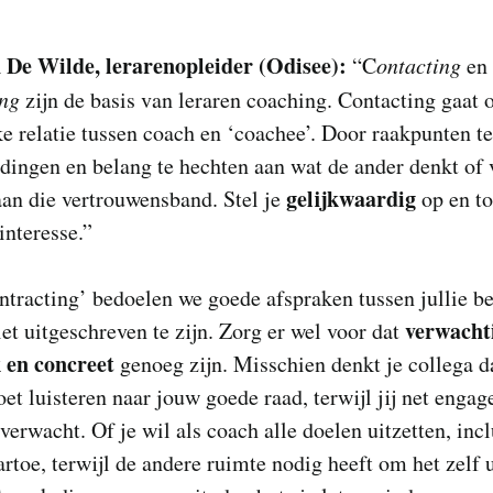
 De Wilde,
lerarenopleider (Odisee)
:
“C
ontacting
en
ing
zijn de basis van leraren coaching. Contacting gaat 
e relatie tussen coach en ‘coachee’. Door raakpunten t
 dingen en belang te hechten aan wat de ander denkt of 
gelijkwaardig
an die vertrouwensband. Stel je
op en t
interesse.”
tracting’ bedoelen we goede afspraken tussen jullie b
verwacht
et uitgeschreven te zijn. Zorg er wel voor dat
k en concreet
genoeg zijn. Misschien denkt je collega d
et luisteren naar jouw goede raad, terwijl jij net enga
f verwacht. Of je wil als coach alle doelen uitzetten, inc
rtoe, terwijl de andere ruimte nodig heeft om het zelf u