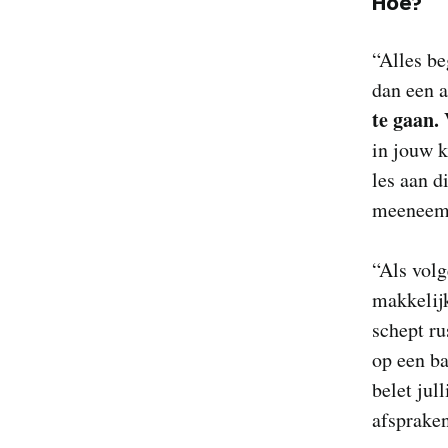
Hoe?
“Alles be
dan een 
te gaan.
in jouw k
les aan d
meeneem
“Als volg
makkelijk
schept ru
op een ba
belet ju
afspraken