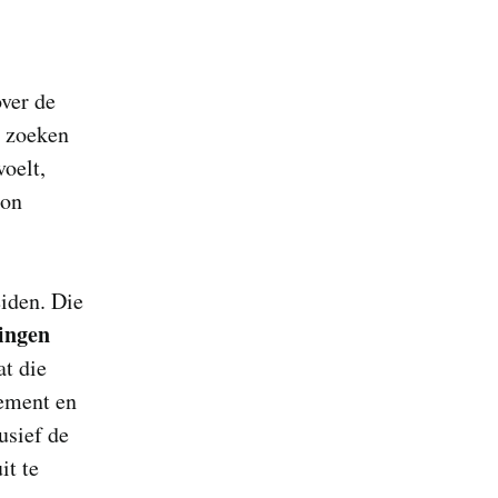
over de
e zoeken
voelt,
oon
eiden. Die
ingen
at die
gement en
lusief de
it te