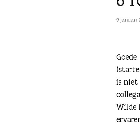
g
e
9 januari
n
Goede 
(start
is nie
colleg
Wilde 
ervare