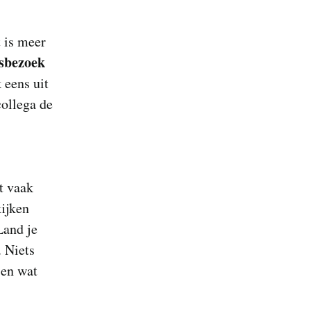
 is meer
sbezoek
 eens uit
collega de
t vaak
kijken
Land je
. Niets
 en wat