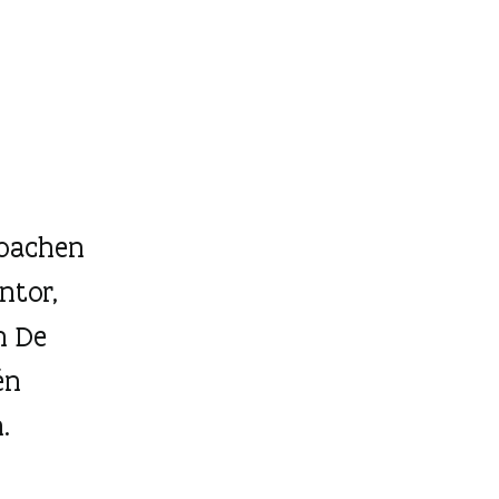
coachen
ntor,
n De
én
.