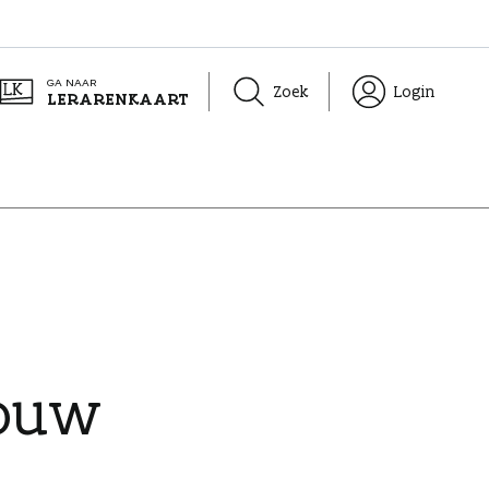
GA NAAR
Zoek
Login
LERARENKAART
jouw