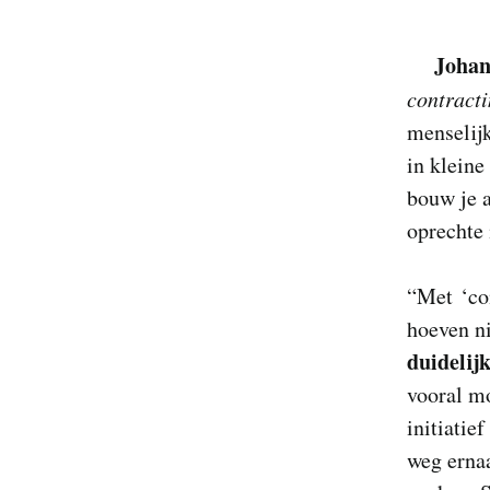
Johan
contract
menselijk
in kleine
bouw je a
oprechte 
“Met ‘con
hoeven ni
duidelij
vooral mo
initiatie
weg ernaa