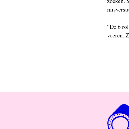
zoeken. S
misverst
“De 6 rol
voeren. Z