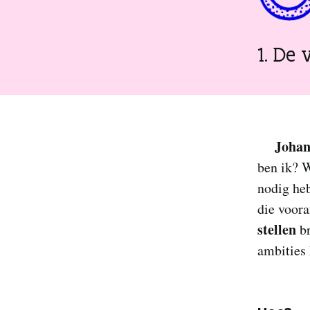
1. De
Johan
ben ik? W
nodig he
die voora
stellen
br
ambities