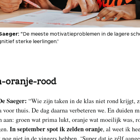
Saeger:
“De meeste motivatieproblemen in de lagere sch
gnitief sterke leerlingen.”
-oranje-rood
e Saeger:
“Wie zijn taken in de klas niet rond krijgt, z
 voor thuis. De dag daarna verbeteren we. En duiden m
n aan: groen wat prima lukt, oranje wat moeilijk was, r
In september spot ik zelden oranje
gen.
, al weet ik he
t nog niet in de vingers hebben. ‘Super dat je zélf aange