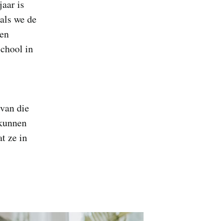
jaar is
 als we de
 en
school in
van die
 kunnen
at ze in