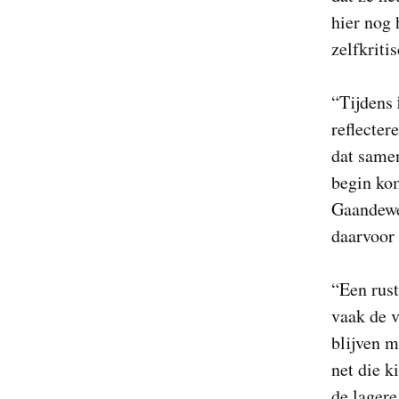
hier nog 
zelfkriti
“Tijdens
reflecter
dat samen
begin ko
Gaandewe
daarvoor
“Een rust
vaak de v
blijven m
net die k
de lagere