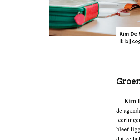
Kim De 
ik bij co
Groen
Kim D
de agenda
leerlinge
bleef lig
dat ze he