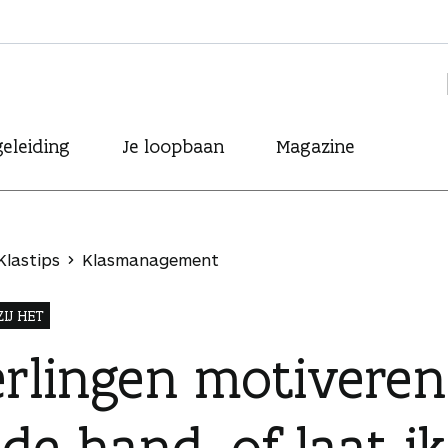
eleiding
Je loopbaan
Magazine
Klastips
Klasmanagement
IJ HET
rlingen motiveren:
 de hand, of laat ik