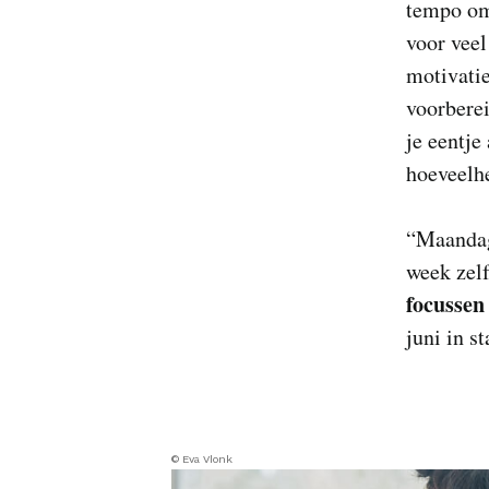
tempo omh
voor veel
motivatie
voorbere
je eentje
hoeveelh
“Maandag
week zelf
focussen
juni in s
© Eva Vlonk