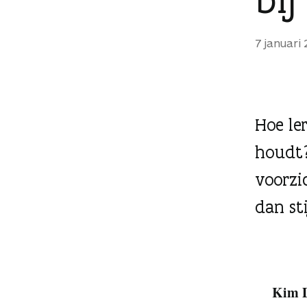
g
e
7 januari
n
Hoe le
houdt?
voorzi
dan st
Kim D