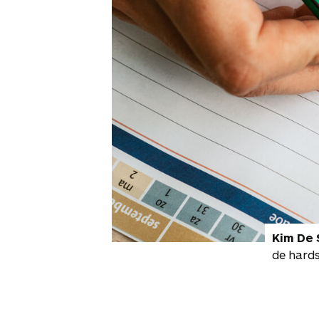
Kim De 
de hards