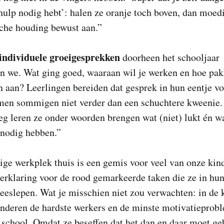
hulp nodig hebt’: halen ze oranje toch boven, dan moedi
sche houding bewust aan.”
individuele groeigesprekken
doorheen het schooljaar
en we. Wat ging goed, waaraan wil je werken en hoe pa
 aan? Leerlingen bereiden dat gesprek in hun eentje voo
men sommigen niet verder dan een schuchtere kweenie.
g leren ze onder woorden brengen wat (niet) lukt én w
 nodig hebben.”
ige werkplek thuis is een gemis voor veel van onze kin
erklaring voor de rood gemarkeerde taken die ze in hu
eeslepen. Wat je misschien niet zou verwachten: in de k
inderen de hardste werkers en de minste motivatieprob
 school. Omdat ze beseffen dat het dan en daar moet ge