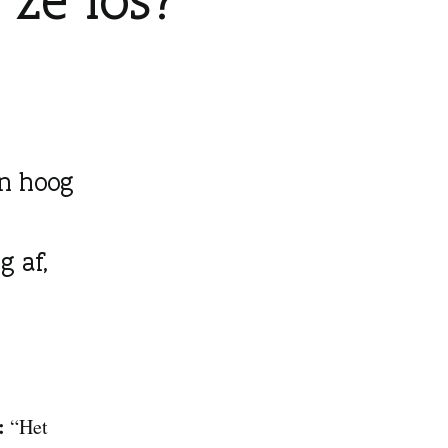
en hoog
g af,
:
“Het