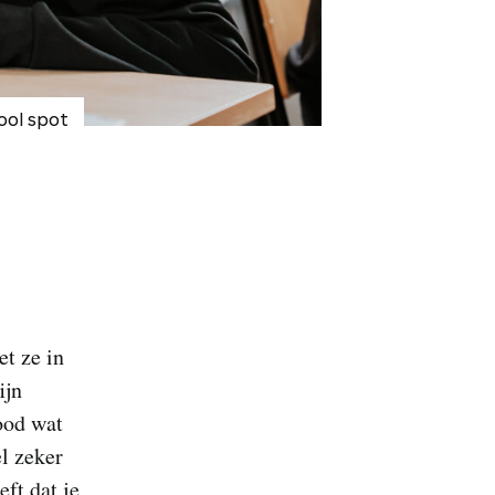
ool spot
et ze in
ijn
ood wat
el zeker
eft dat je