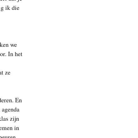
g ik die
kken we
r. In het
at ze
deren. En
n agenda
las zijn
lemen in
beuren.