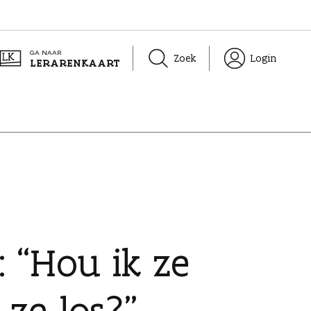
GA NAAR
Zoek
Login
LERARENKAART
 “Hou ik ze
 ze los?”