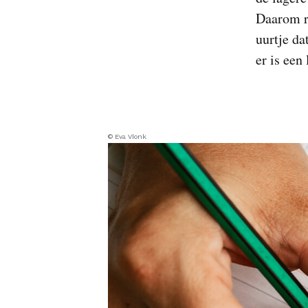
Daarom r
uurtje da
er is een
© Eva Vlonk