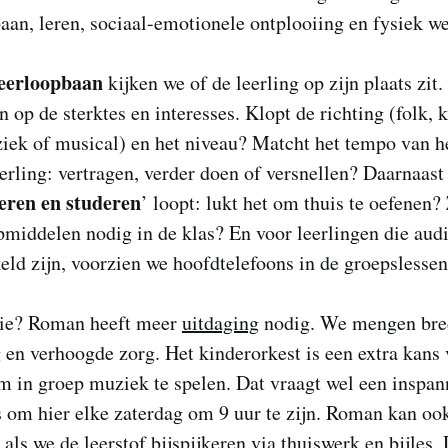
aan, leren, sociaal-emotionele ontplooiing en fysiek we
leerloopbaan
kijken we of de leerling op zijn plaats zit
 op de sterktes en interesses. Klopt de richting (folk, k
ek of musical) en het niveau? Matcht het tempo van he
erling: vertragen, verder doen of versnellen? Daarnaast
leren en studeren
’ loopt: lukt het om thuis te oefenen? 
pmiddelen nodig in de klas? En voor leerlingen die audi
eld zijn, voorzien we hoofdtelefoons in de groepslessen
ie? Roman heeft meer
uitdaging
nodig. We mengen bre
 en verhoogde zorg. Het kinderorkest is een extra kans
 in groep muziek te spelen. Dat vraagt wel een inspan
 om hier elke zaterdag om 9 uur te zijn. Roman kan ook
 als we de leerstof bijspijkeren via thuiswerk en bijles.