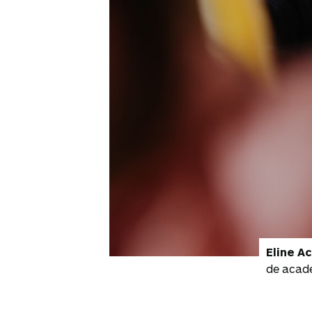
Eline A
de acade