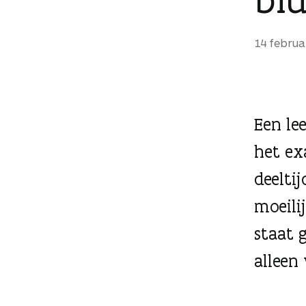
g
e
14 februa
n
Een lee
het ex
deelti
moeili
staat 
alleen