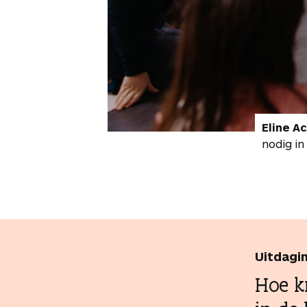
Eline A
nodig in
Uitdagi
Hoe k