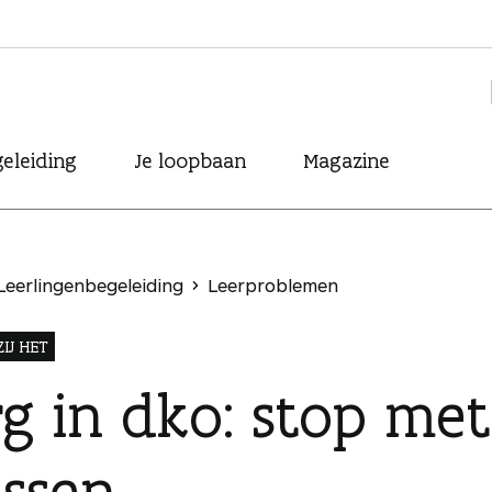
eleiding
Je loopbaan
Magazine
Leerlingenbegeleiding
Leerproblemen
IJ HET
g in dko: stop me
ussen