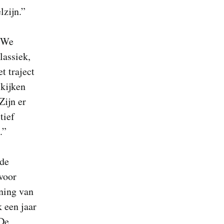
lzijn.”
. We
lassiek,
t traject
 kijken
Zijn er
tief
.”
de
 voor
ning van
 een jaar
 De