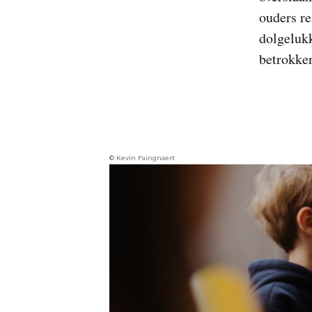
ouders re
dolgelukk
betrokke
© Kevin Faingnaert