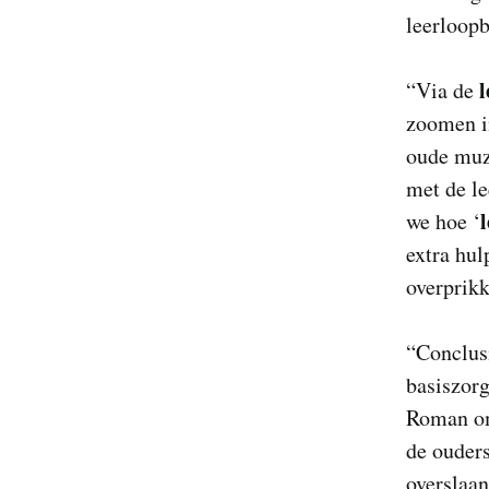
leerloopb
“Via de
zoomen in
oude muzi
met de le
we hoe ‘
extra hul
overprikk
“Conclus
basiszorg
Roman om
de ouders
overslaan