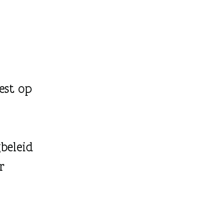
iest op
t
gbeleid
r