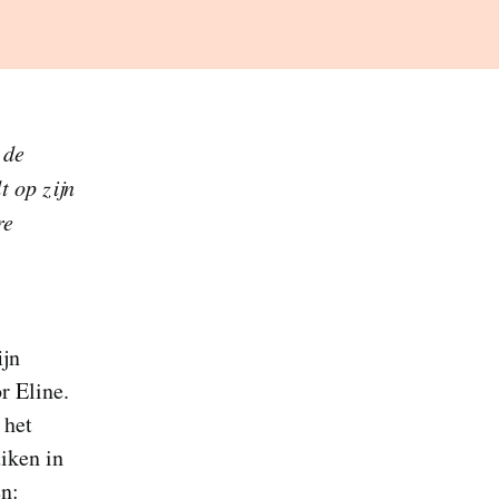
 de
t op zijn
re
ijn
r Eline.
 het
iken in
en: