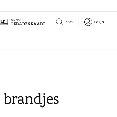
GA NAAR
Zoek
Login
LERARENKAART
t brandjes