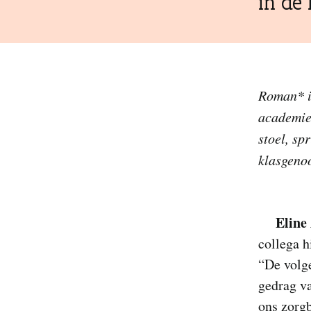
in de 
Roman* i
academie.
stoel, sp
klasgenoo
Eline
collega h
“De volge
gedrag va
ons zorg