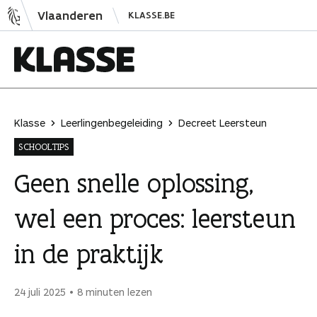
N
Vlaanderen
KLASSE.BE
a
a
r
i
K
n
l
h
a
Klasse
Leerlingenbegeleiding
Decreet Leersteun
o
s
SCHOOLTIPS
u
s
d
e
Geen snelle oplossing,
s
wel een proces: leersteun
p
r
in de praktijk
i
n
g
24 juli 2025
8 minuten lezen
e