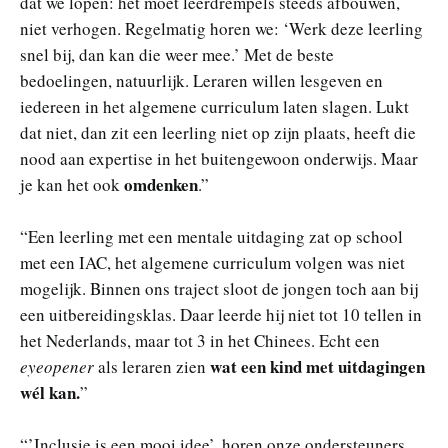
dat we lopen: het moet leerdrempels steeds afbouwen,
niet verhogen. Regelmatig horen we: ‘Werk deze leerling
snel bij, dan kan die weer mee.’ Met de beste
bedoelingen, natuurlijk. Leraren willen lesgeven en
iedereen in het algemene curriculum laten slagen. Lukt
dat niet, dan zit een leerling niet op zijn plaats, heeft die
nood aan expertise in het buitengewoon onderwijs. Maar
omdenken
je kan het ook
.”
“Een leerling met een mentale uitdaging zat op school
met een IAC, het algemene curriculum volgen was niet
mogelijk. Binnen ons traject sloot de jongen toch aan bij
een uitbereidingsklas. Daar leerde hij niet tot 10 tellen in
het Nederlands, maar tot 3 in het Chinees. Echt een
wat een kind met uitdagingen
eyeopener
als leraren zien
wél kan.
”
“’Inclusie is een mooi idee’, horen onze ondersteuners