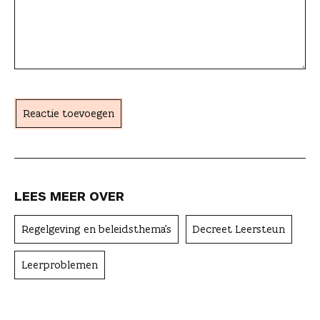
l
s
e
a
c
h
t
Reactie toevoegen
e
r
LEES MEER OVER
Regelgeving en beleidsthema's
Decreet Leersteun
Leerproblemen