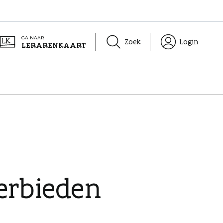
GA NAAR
Zoek
Login
LERARENKAART
erbieden