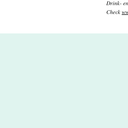
Drink- en
Check
ww