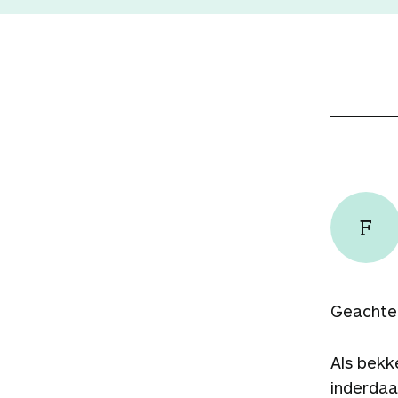
F
Geachte
Als bekk
inderdaa