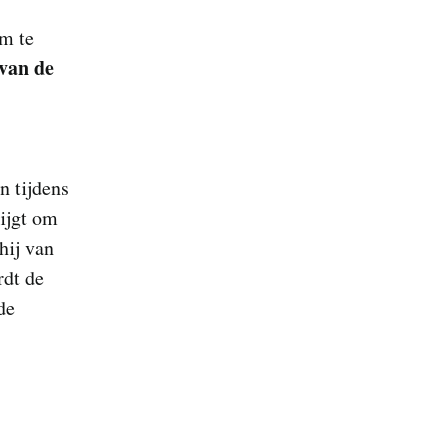
om te
van de
n tijdens
rijgt om
 hij van
rdt de
de