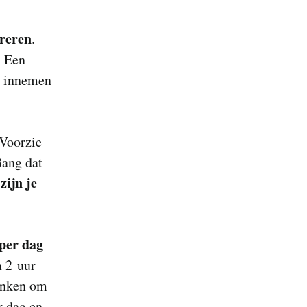
reren
.
. Een
ag innemen
 Voorzie
Bang dat
zijn je
 per dag
n 2 uur
rinken om
r dag en