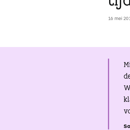
g
e
16 mei 20
n
M
de
W
k
v
So