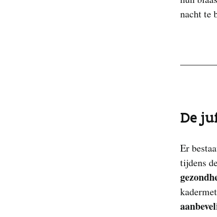
nacht te 
De ju
Er besta
tijdens d
gezondhe
kadermet
aanbevel