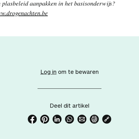
 plasbeleid aanpakken in het basisonderwijs?
w.drogenachten.be
V
o
e
Log in
om te bewaren
g
d
i
t
Deel dit artikel
a
r
D
D
D
D
D
P
K
t
e
e
e
e
e
r
o