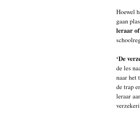
Hoewel he
gaan plas
leraar of
schoolre
‘De verz
de les na
naar het t
de trap e
leraar aa
verzekeri