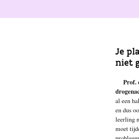
Je pl
niet 
Prof.
drogenac
al een ha
en dus oo
leerling 
moet tijd
probleem 