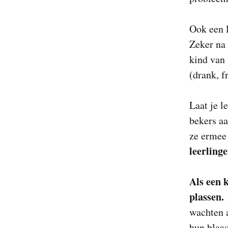
Ook een 
Zeker na 
kind van 
(drank, f
Laat je 
bekers aa
ze ermee
leerling
Als een 
plassen.
wachten a
hun blaas