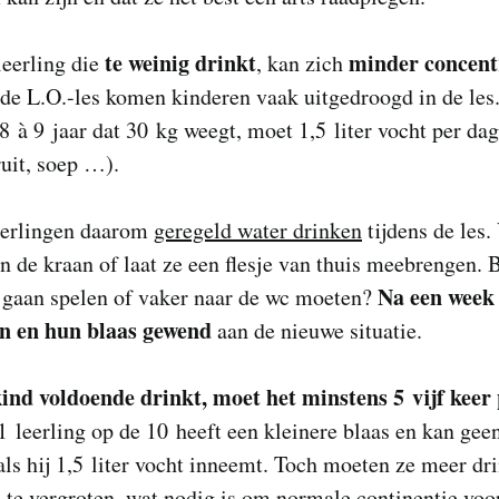
te weinig drinkt
minder concent
leerling die
, kan zich
de L.O.-les komen kinderen vaak uitgedroogd in de les
8 à 9 jaar dat 30 kg weegt, moet 1,5 liter vocht per d
ruit, soep …).
leerlingen daarom
geregeld water drinken
tijdens de les.
n de kraan of laat ze een flesje van thuis meebrengen. 
Na een week 
 gaan spelen of vaker naar de wc moeten?
en en hun blaas gewend
aan de nieuwe situatie.
kind voldoende drinkt, moet het minstens 5 vijf keer
1 leerling op de 10 heeft een kleinere blaas en kan gee
ls hij 1,5 liter vocht inneemt. Toch moeten ze meer d
 te vergroten, wat nodig is om normale continentie voo