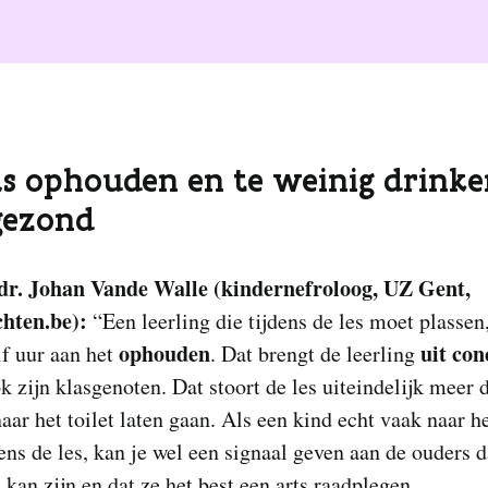
as ophouden en te weinig drinke
gezond
 dr. Johan Vande Walle (kindernefroloog, UZ Gent,
hten.be)
:
“Een leerling die tijdens de les moet plassen
ophouden
uit con
lf uur aan het
. Dat brengt de leerling
k zijn klasgenoten. Dat stoort de les uiteindelijk meer 
naar het toilet laten gaan. Als een kind echt vaak naar he
ens de les, kan je wel een signaal geven aan de ouders d
kan zijn en dat ze het best een arts raadplegen.