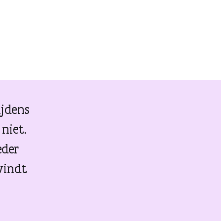
ijdens
 niet.
eder
vindt