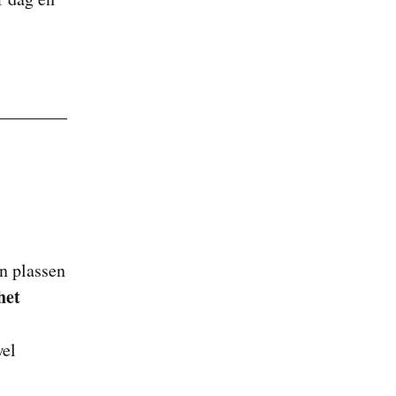
n plassen
het
wel