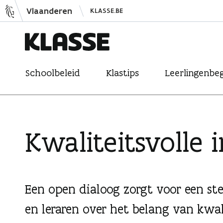
N
Vlaanderen
KLASSE.BE
a
a
r
K
i
Schoolbeleid
Klastips
Leerlingenbeg
l
n
a
h
s
o
s
u
Kwaliteitsvolle i
e
d
s
p
r
Een open dialoog zorgt voor een ste
i
en leraren over het belang van kwali
n