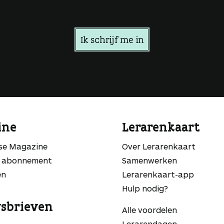
Ik schrijf me in
ine
Lerarenkaart
sse Magazine
Over Lerarenkaart
 abonnement
Samenwerken
en
Lerarenkaart-app
Hulp nodig?
sbrieven
Alle voordelen
Lerarendagen