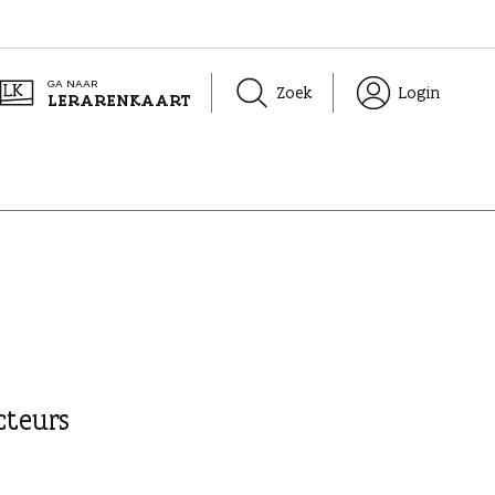
GA NAAR
Zoek
Login
LERARENKAART
cteurs