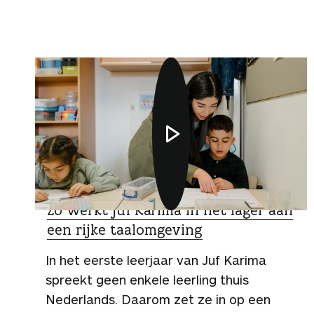
g
e
n
VIDEO
Zo werkt juf Karima in het lager aan
een rijke taalomgeving
In het eerste leerjaar van Juf Karima
spreekt geen enkele leerling thuis
Nederlands. Daarom zet ze in op een