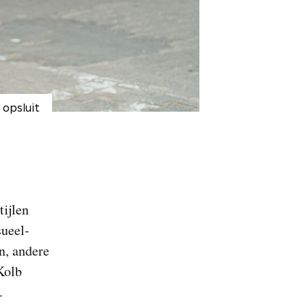
n opsluit
tijlen
sueel-
n, andere
Kolb
.