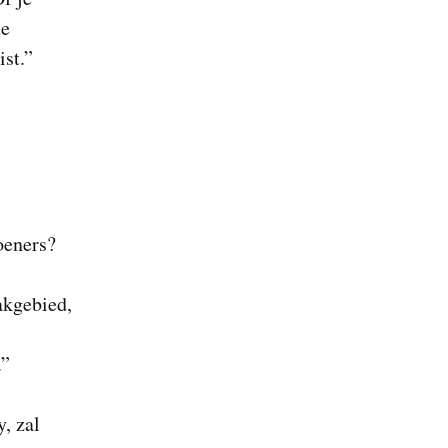
te
st.”
oeners?
akgebied,
.”
, zal