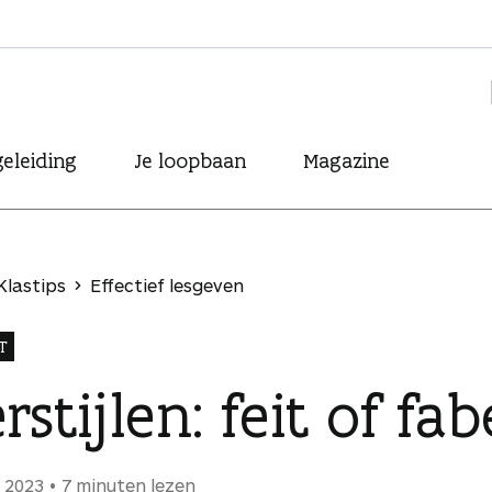
eleiding
Je loopbaan
Magazine
Klastips
Effectief lesgeven
T
rstijlen: feit of fab
i 2023
7 minuten lezen