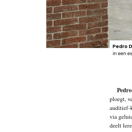
Pedro D
in een e
Pedro
ploegt, v
auditief-
via gelui
deelt ler