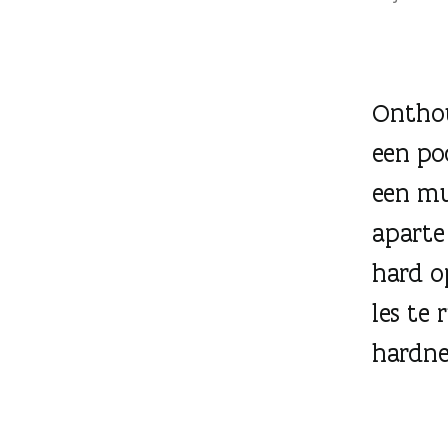
g
e
n
Onthou
een po
een mu
aparte
hard o
les te 
hardne