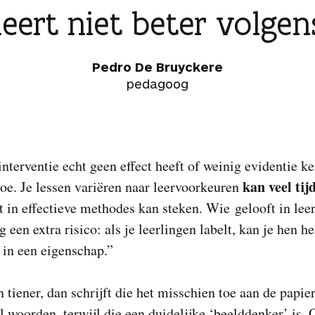
leert niet beter volgens 
Pedro De Bruyckere
pedagoog
interventie echt geen effect heeft of weinig evidentie ke
kan veel tij
toe. Je lessen variëren naar leervoorkeuren
et in effectieve methodes kan steken. Wie gelooft in leer
 een extra risico: als je leerlingen labelt, kan je hen h
 in een eigenschap.”
n tiener, dan schrijft die het misschien toe aan de papie
l woorden, terwijl die een duidelijke ‘beelddenker’ is. 