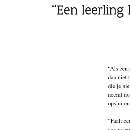
Een leerling 
“Als een 
dan niet 
die je ni
neemt nog
opsluiten
“Faalt ee
cursus vo