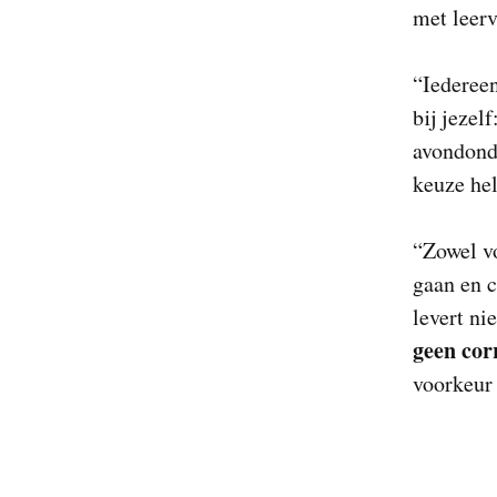
met leer
“Iedereen
bij jezel
avondonde
keuze hel
“Zowel vo
gaan en c
levert ni
geen cor
voorkeur 