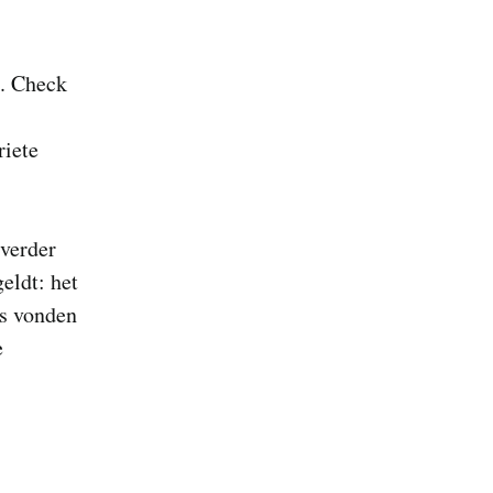
t. Check
riete
 verder
eldt: het
rs vonden
e