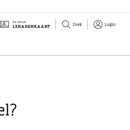
GA NAAR
Zoek
Login
LERARENKAART
el?