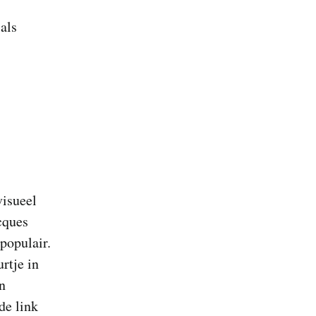
als
visueel
cques
populair.
rtje in
n
de link