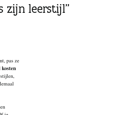
zijn leerstijl
nt, pas ze
d kosten
stijlen,
elemaal
ren
Of je