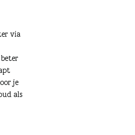
ter via
beter
apt
oor je
 oud als