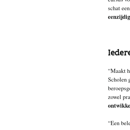
schat een
eenzijdi
Ieder
“Maakt h
Scholen 
beroepsge
zowel pra
ontwikke
“Een bele