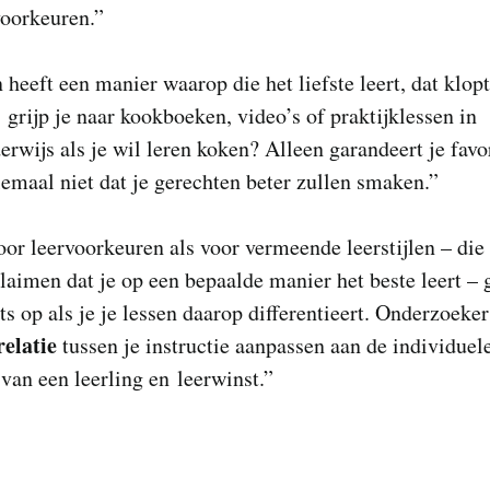
voorkeuren.”
 heeft een manier waarop die het liefste leert, dat klop
f: grijp je naar kookboeken, video’s of praktijklessen in
rwijs als je wil leren koken? Alleen garandeert je favo
emaal niet dat je gerechten beter zullen smaken.”
or leervoorkeuren als voor vermeende leerstijlen – die
laimen dat je op een bepaalde manier het beste leert – g
ets op als je je lessen daarop differentieert. Onderzoeke
relatie
tussen je instructie aanpassen aan de individuel
van een leerling en leerwinst.”