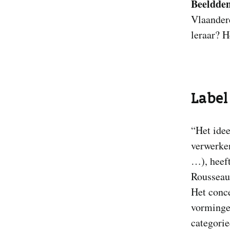
Beeldde
Vlaandere
leraar? H
Label 
“Het idee
verwerken
…), heeft
Rousseau.
Het conce
vorminge
categori