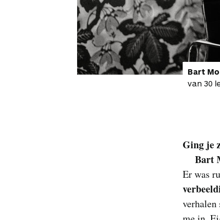
Bart Mo
van 30 l
Ging je 
Bart 
Er was r
verbeeld
verhalen 
me in. Ei