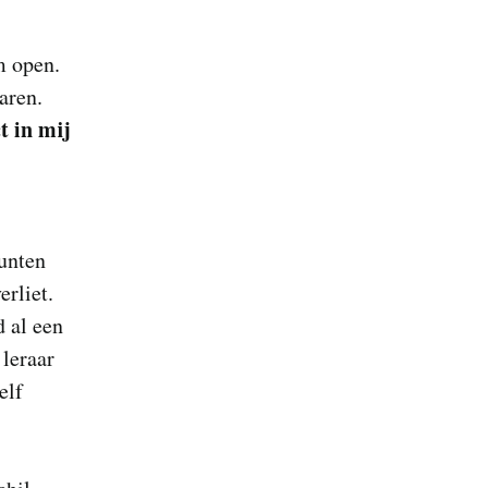
m open.
aren.
t in mij
punten
erliet.
d al een
 leraar
elf