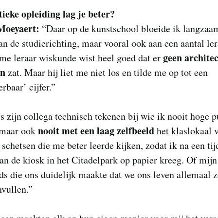
tieke opleiding lag je beter?
Moeyaert:
“Daar op de kunstschool bloeide ik langzaa
an de studierichting, maar vooral ook aan een aantal ler
geen architec
me leraar wiskunde wist heel goed dat er
en
zat. Maar hij liet me niet los
en tilde me op tot een
rbaar’ cijfer.”
s zijn collega technisch tekenen bij wie ik nooit hoge 
nooit met een laag zelfbeeld
 maar ook
het klaslokaal v
 schetsen die me beter leerde kijken, zodat ik na een tij
an de kiosk in het Citadelpark op papier kreeg. Of mijn
s die ons duidelijk maakte dat we ons leven allemaal z
vullen.”