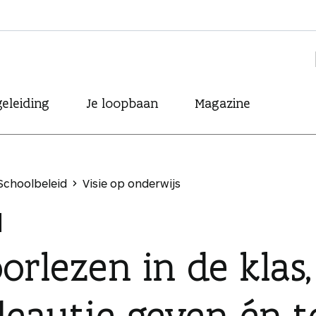
eleiding
Je loopbaan
Magazine
Schoolbeleid
Visie op onderwijs
orlezen in de klas,
deautje geven én t