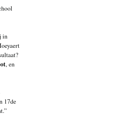
chool
j in
Moeyaert
sultaat?
oot
, en
e
’n 17de
t.”