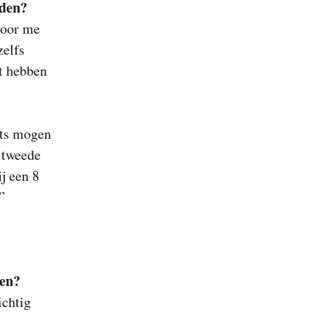
rden?
voor me
zelfs
at hebben
ets mogen
 tweede
j een 8
”
nen?
ichtig