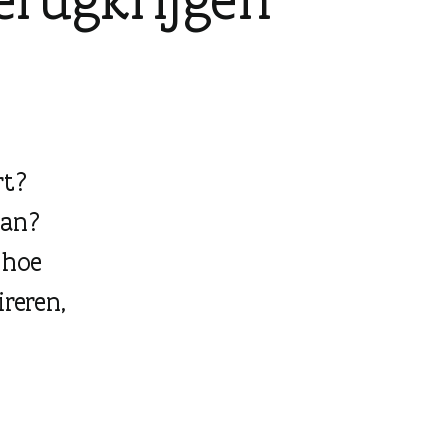
rt?
aan?
 hoe
ireren,