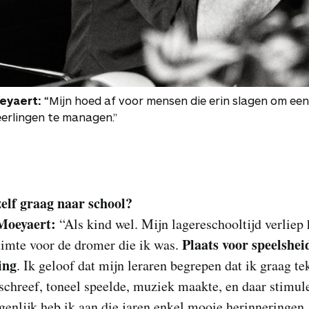
eyaert:
“Mijn hoed af voor mensen die erin slagen om een
eerlingen te managen.”
zelf graag naar school?
Moeyaert:
“Als kind wel. Mijn lagereschooltijd verliep 
Plaats voor speelshei
uimte voor de dromer die ik was.
ing
. Ik geloof dat mijn leraren begrepen dat ik graag te
schreef, toneel speelde, muziek maakte, en daar stimul
genlijk heb ik aan die jaren enkel mooie herinneringen