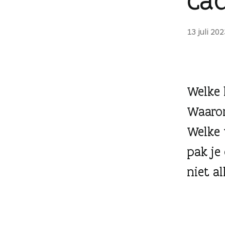
g
e
13 juli 20
n
Welke l
Waarom
Welke 
pak je 
niet al