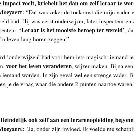
e impact voelt, kriebelt het dan om zelf leraar te wo
Moeyaert:
“Dat was zeker de toekomst die mijn vader 
peld had. Hij was eerst onderwijzer, later inspecteur en 
‘Leraar is het mooiste beroep ter wereld’
pecteur.
, d
’n leven lang horen zeggen.”
rd ‘onderwijzen’ had voor hem iets magisch: iemand i
voor het leven veranderen
en,
, wijzer maken. Bijna een
 iemand worden. In zijn geval wel een strenge vader. Bi
eg je de vraag waar die andere 2 punten naartoe waren.
uiteindelijk ook zelf aan een lerarenopleiding begon
Moeyaert:
“Ja, onder zijn invloed. Ik voelde me schatpl