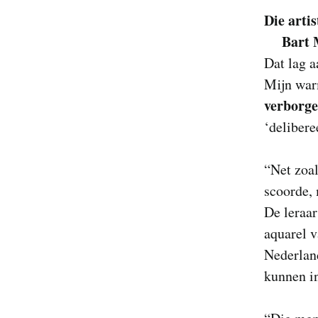
Die artis
Bart 
Dat lag a
Mijn war
verborg
‘deliberee
“Net zoal
scoorde,
De leraar
aquarel v
Nederland
kunnen in