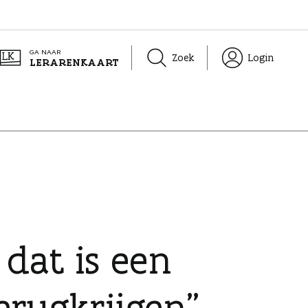
GA NAAR
Zoek
Login
LERARENKAART
 dat is een
erugkrijgen”