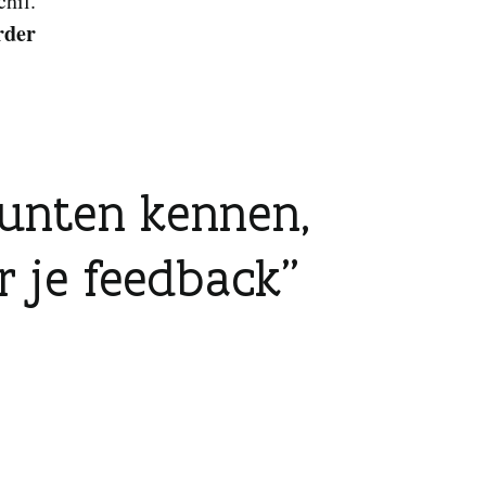
hil.
rder
punten kennen,
 je feedback