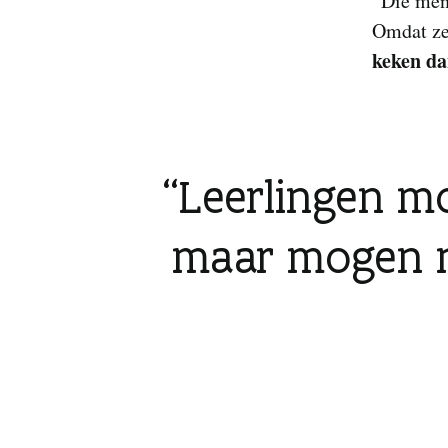
“Die mens
Omdat ze
keken da
Leerlingen m
maar mogen n