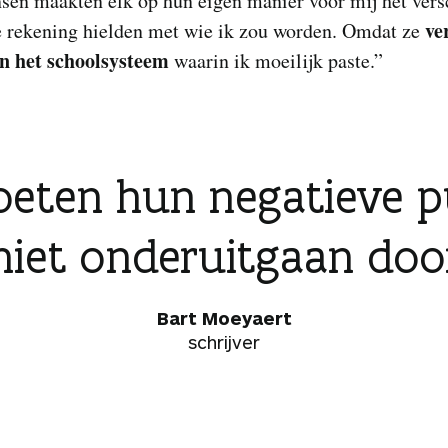
en maakten elk op hun eigen manier voor mij het versc
ve
 rekening hielden met wie ik zou worden. Omdat ze
n het schoolsysteem
waarin ik moeilijk paste.”
oeten hun negatieve 
iet onderuitgaan door
Bart Moeyaert
schrijver