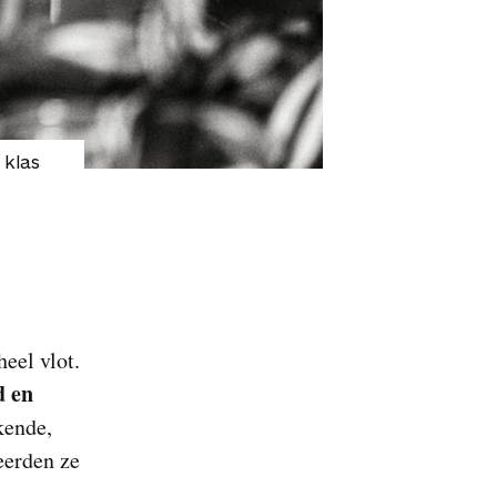
 klas
heel vlot.
d en
kende,
eerden ze