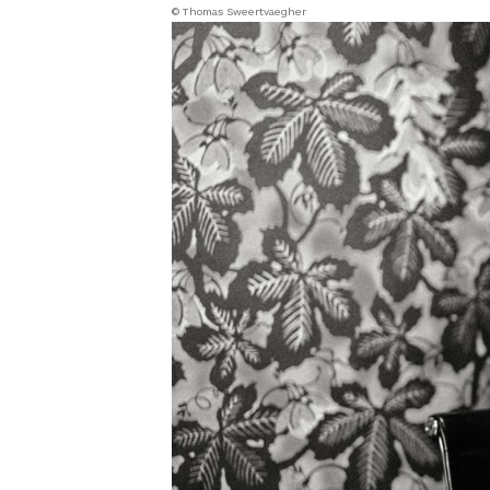
© Thomas Sweertvaegher