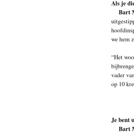
Als je di
Bart 
uitgestip
hoofdins
we hem z
“Het woo
bijbreng
vader van
op 10 kre
Je bent 
Bart 