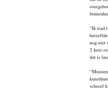
overgehou
binnenhup
“Ik trad 
hetzelfde
nog niet 
2 keer ov
dat is la
“Minstens
kunsthuma
schreef h