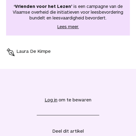
‘Vrienden voor het Lezen’
is een campagne van de
Vlaamse overheid die initiatieven voor leesbevordering
bundelt en leesvaardigheid bevordert.
Lees meer.
Laura De Kimpe
V
o
e
Log in
om te bewaren
g
d
i
t
a
Deel dit artikel
r