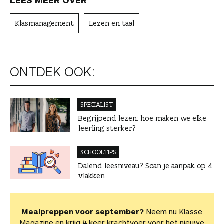
Klasmanagement
Lezen en taal
ONTDEK OOK:
SPECIALIST
Begrijpend lezen: hoe maken we elke
leerling sterker?
SCHOOLTIPS
Dalend leesniveau? Scan je aanpak op 4
vlakken
Mealpreppen voor september?
Neem nu Klasse
Magazine en krijg 4 keer krachtvoer voor het nieuwe