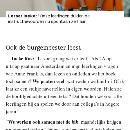
Leraar Ineke:
“Onze leerlingen duiden de
instructiewoorden nu spontaan zelf aan.”
Ook de burgemeester leest
Ineke Ros:
“Ik voel graag wat er leeft. Als 2A op
uitstap gaat naar Amsterdam en mijn leerlingen vragen
wie Anne Frank is, dan lezen en ontleden we het boek
We praten veel
toch samen?
: wat voelen we hierbij? Of ik
laat ze een stukje navertellen in eigen woorden. Halen ze
de hoofdgedachte uit een tekst? Dat houden we voor alle
leerlingen bij en spelen we door aan collega’s in hogere
jaren.”
We werken ook samen met de bib
“
: maandelijks krijgen
we nieuwe boeken. Tijdens ons leesfestival prikkelen we