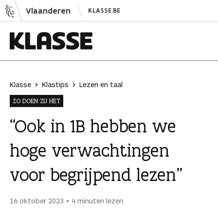
N
Vlaanderen
KLASSE.BE
a
a
r
i
K
n
l
h
a
Klasse
Klastips
Lezen en taal
o
s
ZO DOEN ZIJ HET
u
s
d
e
“Ook in 1B hebben we
s
hoge verwachtingen
p
r
voor begrijpend lezen”
i
n
g
16 oktober 2023
4 minuten lezen
e