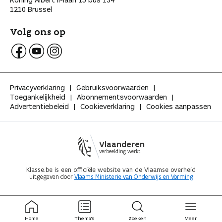
1210 Brussel
Volg ons op
V
V
V
o
o
o
l
l
l
Privacyverklaring
Gebruiksvoorwaarden
g
g
g
Toegankelijkheid
Abonnementsvoorwaarden
K
K
K
Advertentiebeleid
Cookieverklaring
Cookies aanpassen
l
l
l
a
a
a
s
s
s
s
s
s
Vlaanderen
e
e
e
verbeelding werkt
o
o
o
p
p
p
Klasse.be is een officiële website van de Vlaamse overheid
uitgegeven door
Vlaams Ministerie van Onderwijs en Vorming
F
Y
I
a
o
n
c
u
s
e
t
t
ingeklapt
ingeklapt
b
u
a
Home
Thema's
Zoeken
Meer