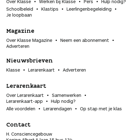
Over Klasse
Werken bij Klasse
Pers
Hulp nodig?
Schoolbeleid
Klastips
Leerlingen­begeleiding
Je loopbaan
Magazine
Over Klasse Magazine
Neem een abonnement
Adverteren
Nieuwsbrieven
Klasse
Lerarenkaart
Adverteren
Lerarenkaart
Over Lerarenkaart
Samenwerken
Lerarenkaart-app
Hulp nodig?
Alle voordelen
Lerarendagen
Op stap met je klas
Contact
H. Consciencegebouw
Koning Albert II-laan 15 bus 134