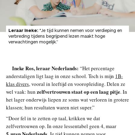
Leraar Ineke:
“Je tijd kunnen nemen voor verdieping en
verbreding tijdens begrijpend lezen maakt hoge
verwachtingen mogelijk.”
Ineke Ros, leraar Nederlands:
“Het percentage
anderstaligen ligt laag in onze school. Toch is mijn
1B-
klas divers
, vooral in leeftijd en vooropleiding. Delen ze
zelfvertrouwen staat op een laag pitje
wel vaak: hun
. In
het lager onderwijs liepen ze soms wat verloren in grotere
klassen; hun resultaten waren niet super.”
“Door fel in te zetten op taal, krikken we dat
zelfvertrouwen op. In onze lessentabel geen 4, maar
5 uren Nederlands
. Je tijd kunnen nemen voor