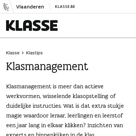
N
Vlaanderen
KLASSE.BE
a
a
r
i
K
n
l
h
a
Klasse
Klastips
o
s
Klas­management
u
s
d
e
s
Klasmanagement is meer dan actieve
p
werkvormen, wisselende klasopstelling of
r
duidelijke instructies. Wat is dat extra stukje
i
n
magie waardoor leraar, leerlingen en leerstof
g
een jaar lang in elkaar klikken? Inzichten van
e
experts en binnenkijken in de klas.