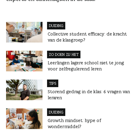
n
DUIDING
Collective student efficacy: de kracht
van de klasgroep?
ZO DOEN ZIJ HET
Leerlingen lagere school niet te jong
voor zelfregulerend leren
TIPS
Storend gedrag in de klas: 6 vragen van
leraren
DUIDING
Growth mindset: hype of
wondermiddel?