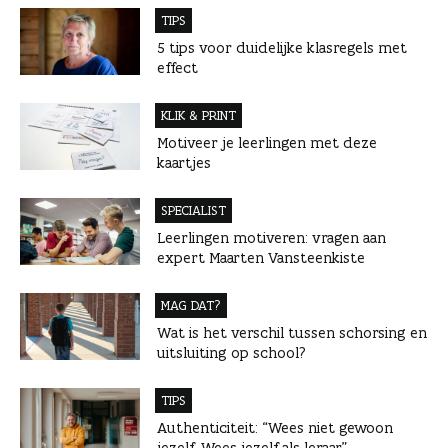
TIPS
5 tips voor duidelijke klasregels met
effect
KLIK & PRINT
Motiveer je leerlingen met deze
kaartjes
SPECIALIST
Leerlingen motiveren: vragen aan
expert Maarten Vansteenkiste
MAG DAT?
Wat is het verschil tussen schorsing en
uitsluiting op school?
TIPS
Authenticiteit: “Wees niet gewoon
jezelf. Wees jezelf als leraar”