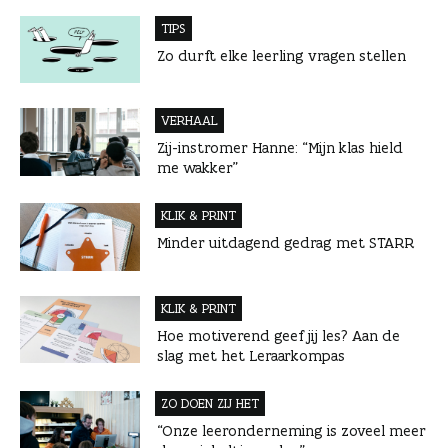
TIPS
Zo durft elke leerling vragen stellen
VERHAAL
Zij-instromer Hanne: “Mijn klas hield
me wakker”
KLIK & PRINT
Minder uitdagend gedrag met STARR
KLIK & PRINT
Hoe motiverend geef jij les? Aan de
slag met het Leraarkompas
ZO DOEN ZIJ HET
“Onze leeronderneming is zoveel meer