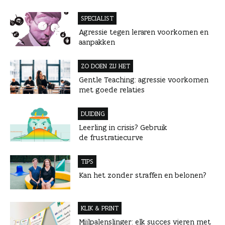
SPECIALIST
Agressie tegen leraren voorkomen en
aanpakken
ZO DOEN ZIJ HET
Gentle Teaching: agressie voorkomen
met goede relaties
DUIDING
Leerling in crisis? Gebruik
de frustratiecurve
TIPS
Kan het zonder straffen en belonen?
KLIK & PRINT
Mijlpalenslinger: elk succes vieren met