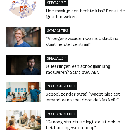
SPECIALIST
Hoe maak je een hechte klas? Benut de
‘gouden weken’
SCHOOLTIPS
“Vroeger zwaaiden we met straf, nu
staat herstel centraal”
SPECIALIST
Je leerlingen een schooljaar lang
motiveren? Start met ABC
ZO DOEN ZIJ HET
School zonder straf: “Wacht niet tot
iemand een stoel door de klas keilt”
ZO DOEN ZIJ HET
“Genoeg structuur legt de lat ook in
het buitengewoon hoog”