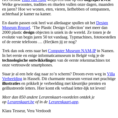
Welke gewoontes, tradities en rituelen vullen onze dagen, maanden
en jaren? Hoe we wonen, eten, vieren, liefhebben of ontspannen,
achterhaal je kamer na kamer.
En daarin passen ook heel wat alledaagse spullen uit het
Design
Museum Brussel
. ‘The Plastic Design Collection’ met meer dan
2000 plastic
design
objecten is uniek in de wereld. Ze tonen je de
evolutie van begin jaren 50 tot vandaag. Typmachines, fototoestellen
of de eerste telefoons … (Her)ken jij ze nog?
Trek dan ook eens naar het
Computer Museum NAM-IP
in Namen.
In het eerste en enige informaticamuseum in België volg je de
technologische ontwikkelinge
n van de eerste rekenmachines tot
onze vertrouwde smartphones.
Staar je al een hele dag naar zo’n scherm? Droom even weg in
Villa
Verbeelding
in Hasselt. Dit charmante museum verrast met prachtige
illustraties
en prikkelt je verbeelding met kleurrijke prenten en
geïllustreerde letters. Hier komt elk verhaal letter-lijk tot leven!
Meer dan 850 andere Lerarenkaart-voordelen ontdek je
op
Lerarenkaart.be
of in de
Lerarenkaart-app
.
Klara Tesseur, Vera Verdoodt