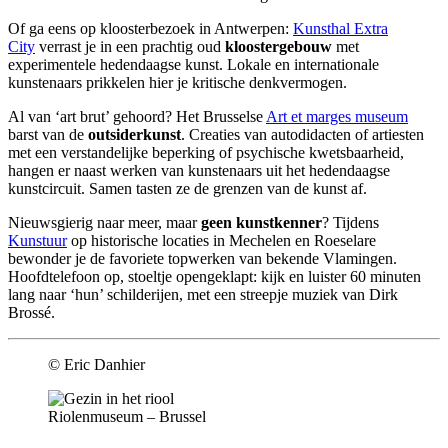
Of ga eens op kloosterbezoek in Antwerpen:
Kunsthal Extra
City
verrast je in een prachtig oud
kloostergebouw
met
experimentele hedendaagse kunst. Lokale en internationale
kunstenaars prikkelen hier je kritische denkvermogen.
Al van ‘art brut’ gehoord? Het Brusselse
Art et marges museum
barst van de
outsiderkunst
. Creaties van autodidacten of artiesten
met een verstandelijke beperking of psychische kwetsbaarheid,
hangen er naast werken van kunstenaars uit het hedendaagse
kunstcircuit. Samen tasten ze de grenzen van de kunst af.
Nieuwsgierig naar meer, maar
geen kunstkenner
? Tijdens
Kunstuur
op historische locaties in Mechelen en Roeselare
bewonder je de favoriete topwerken van bekende Vlamingen.
Hoofdtelefoon op, stoeltje opengeklapt: kijk en luister 60 minuten
lang naar ‘hun’ schilderijen, met een streepje muziek van Dirk
Brossé.
© Eric Danhier
Riolenmuseum – Brussel