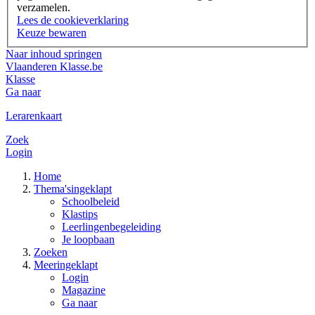
verzamelen.
Lees de cookieverklaring
Keuze bewaren
Naar inhoud springen
Vlaanderen
Klasse.be
Klasse
Ga naar
Lerarenkaart
Zoek
Login
Home
Thema's
ingeklapt
Schoolbeleid
Klastips
Leerlingenbegeleiding
Je loopbaan
Zoeken
Meer
ingeklapt
Login
Magazine
Ga naar