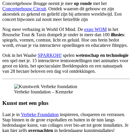
Concertgebouw Brugge neemt je mee
op ronde
met het
Concertgebouw Circuit
. Ontdek waarom dit gebouw en zijn
akoestiek zo gekend en geliefd zijn bij artiesten wereldwijd. Een
concert bijwonen zal nooit meer hetzelfde zijn
Nog meer verbazing in World Of Mind. De
expo WOM
in het
Brusselse Tour & Taxis dompelt je onder in meer dan 100
illusies
:
spiegels, vormen, contrast, licht en geluid. Hoe ons brein bedot
wordt, ervaar je via interactieve opstellingen en educatieve filmpjes.
Ook in het Waalse
SPARKOH!
spelen
wetenschap en technologie
een spel met je. 15 interactieve tentoonstellingen met animaties voor
groot en klein, het spectaculaire Beeldenpaleis en een natuurpark
van 28 hectare beloven een dag vol ontdekkingen.
Verbeke foundation – Kemzeke
Kunst met een plus
Laat je in
Verbeke Foundation
inspireren, choqueren en verrassen.
Stap binnen in de grote expohallen en buiten in de tuin langs
hedendaagse kunst, van collages over bio-art tot grote installaties. Je
kan hier zelfs
overnachten
in hedendaagse kunstinstallaties!