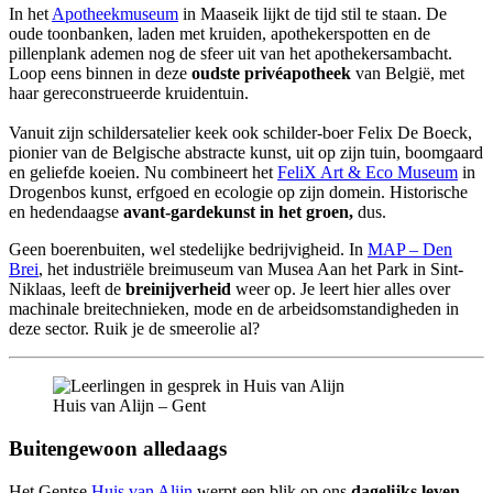
In het
Apotheekmuseum
in Maaseik lijkt de tijd stil te staan. De
oude toonbanken, laden met kruiden, apothekerspotten en de
pillenplank ademen nog de sfeer uit van het apothekersambacht.
Loop eens binnen in deze
oudste privéapotheek
van België, met
haar gereconstrueerde kruidentuin.
Vanuit zijn schildersatelier keek ook schilder-boer Felix De Boeck,
pionier van de Belgische abstracte kunst, uit op zijn tuin, boomgaard
en geliefde koeien. Nu combineert het
FeliX Art & Eco Museum
in
Drogenbos kunst, erfgoed en ecologie op zijn domein. Historische
en hedendaagse
avant-gardekunst in het groen,
dus.
Geen boerenbuiten, wel stedelijke bedrijvigheid. In
MAP – Den
Brei
, het industriële breimuseum van Musea Aan het Park in Sint-
Niklaas, leeft de
breinijverheid
weer op. Je leert hier alles over
machinale breitechnieken, mode en de arbeidsomstandigheden in
deze sector. Ruik je de smeerolie al?
Huis van Alijn – Gent
Buitengewoon alledaags
Het Gentse
Huis van Alijn
werpt een blik op ons
dagelijks
leven
.