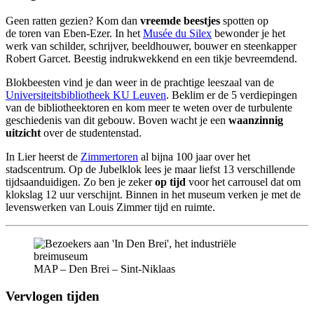
Geen ratten gezien? Kom dan
vreemde beestjes
spotten op
de toren van Eben-Ezer. In het
Musée
d
u Silex
bewonder je het
werk van schilder, schrijver, beeldhouwer, bouwer en steenkapper
Robert Garcet. Beestig indrukwekkend en een tikje bevreemdend.
Blokbeesten vind je dan weer in de prachtige leeszaal van de
Universiteitsbibliotheek KU Leuven
. Beklim er de 5 verdiepingen
van de bibliotheektoren en kom meer te weten over de turbulente
geschiedenis van dit gebouw. Boven wacht je een
waanzinnig
uitzicht
over de studentenstad.
In Lier heerst de
Zimmertoren
al bijna 100 jaar over het
stadscentrum. Op de Jubelklok lees je maar liefst 13 verschillende
tijdsaanduidigen. Zo ben je zeker
op tijd
voor het carrousel dat om
klokslag 12 uur verschijnt. Binnen in het museum verken je met de
levenswerken van Louis Zimmer tijd en ruimte.
MAP – Den Brei – Sint-Niklaas
Vervlogen tijden