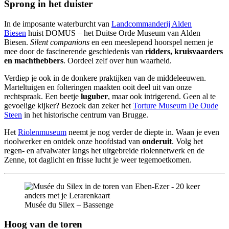
Sprong in het duister
In de imposante waterburcht van
Landcommanderij Alden
Biesen
huist DOMUS – het Duitse Orde Museum van Alden
Biesen.
Silent companions
en een meeslepend hoorspel nemen je
mee door de fascinerende geschiedenis van
ridders, kruisvaarders
en machthebbers
. Oordeel zelf over hun waarheid.
Verdiep je ook in de donkere praktijken van de middeleeuwen.
Marteltuigen en folteringen maakten ooit deel uit van onze
rechtspraak. Een beetje
luguber
, maar ook intrigerend. Geen al te
gevoelige kijker? Bezoek dan zeker het
Torture Museum De Oude
Steen
in het historische centrum van Brugge.
Het
Riolenmuseum
neemt je nog verder de diepte in. Waan je even
rioolwerker en ontdek onze hoofdstad van
onderuit
. Volg het
regen- en afvalwater langs het uitgebreide riolennetwerk en de
Zenne, tot daglicht en frisse lucht je weer tegemoetkomen.
Musée du Silex – Bassenge
Hoog van de toren