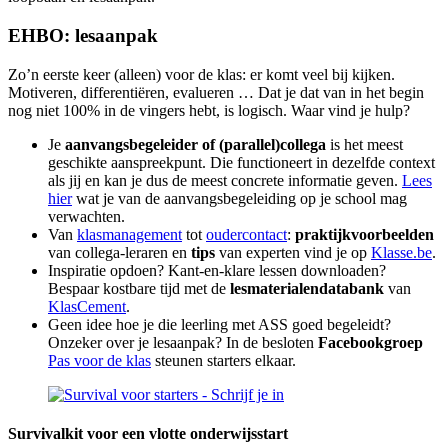
EHBO: lesaanpak
Zo’n eerste keer (alleen) voor de klas: er komt veel bij kijken.
Motiveren, differentiëren, evalueren … Dat je dat van in het begin
nog niet 100% in de vingers hebt, is logisch. Waar vind je hulp?
Je
aanvangsbegeleider of (parallel)collega
is het meest
geschikte aanspreekpunt. Die functioneert in dezelfde context
als jij en kan je dus de meest concrete informatie geven.
Lees
hier
wat je van de aanvangsbegeleiding op je school mag
verwachten.
Van
klasmanagement
tot
oudercontact
:
praktijkvoorbeelden
van collega-leraren en
tips
van experten vind je op
Klasse.be
.
Inspiratie opdoen? Kant-en-klare lessen downloaden?
Bespaar kostbare tijd met de
lesmaterialendatabank
van
KlasCement
.
Geen idee hoe je die leerling met ASS goed begeleidt?
Onzeker over je lesaanpak? In de besloten
Facebookgroep
Pas voor de klas
steunen starters elkaar.
Survivalkit voor een vlotte onderwijsstart