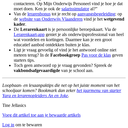
contacteren. Op Mijn Onderwijs Personeel vind je hoe je dat
moet doen. Ken je ook de
salarissimulator
al?”
Van de
lerarenbonus
tot je recht op
aanvangsbegeleiding
: op
de
website van Onderwijs Vlaanderen
vind je het
wetgevend
kader
.
De
Lerarenkaart
is je persoonlijke beroepskaart. Via de
Lerarenkaart-app
geniet je als onderwijsprofessional van heel
wat voordelen en kortingen. Daarmee kan je een groot
educatief aanbod ontdekken buiten je klas.
Ligt je vraag gevoelig of vind je het antwoord online niet
meteen terug? In de
Facebookgroep
Pas voor de klas
geven
starters tips.
Toch geen antwoord op je vraag gevonden? Spreek de
vakbondsafgevaardigde
van je school aan.
Loopbaan- en lesaanpaktips die net op het juiste moment van het
schooljaar komen? Bookmark dan zeker
het jaarmenu van starter
Yara en lerarenopleiders An en Joke
.
Tine Jellasics
Voeg dit artikel toe aan je bewaarde artikels
Log in
om te bewaren