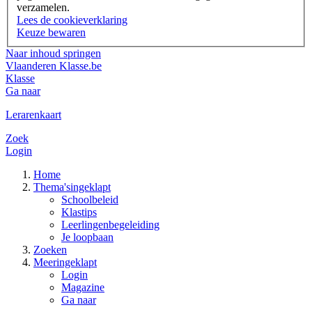
verzamelen.
Lees de cookieverklaring
Keuze bewaren
Naar inhoud springen
Vlaanderen
Klasse.be
Klasse
Ga naar
Lerarenkaart
Zoek
Login
Home
Thema's
ingeklapt
Schoolbeleid
Klastips
Leerlingenbegeleiding
Je loopbaan
Zoeken
Meer
ingeklapt
Login
Magazine
Ga naar