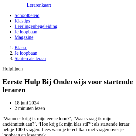
Lerarenkaart
Schoolbeleid
Klastips
Leerlingenbegeleiding
Je loopbaan
Magazine
Klasse
Je loopbaan
Starten als leraar
Hulplijnen
Eerste Hulp Bij Onderwijs voor startende
leraren
18 juni 2024
2 minuten lezen
‘Wanneer krijg ik mijn eerste loon?’, ‘Waar vraag ik mijn
anciënniteit aan?’, ‘Hoe krijg ik mijn klas stil?’: als startende leraar
heb je 1000 vragen. Lees waar je terechtkan met vragen over je
loopbaan en lesaanpak.