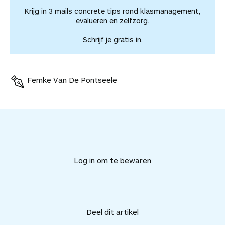
Krijg in 3 mails concrete tips rond klasmanagement,
evalueren en zelfzorg.
Schrijf je gratis in
.
Femke Van De Pontseele
V
o
e
Log in
om te bewaren
g
d
i
t
a
Deel dit artikel
r