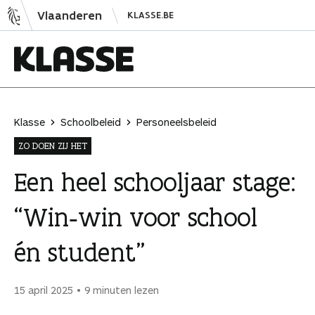
N
Vlaanderen
KLASSE.BE
a
a
r
i
K
n
l
h
a
Klasse
Schoolbeleid
Personeelsbeleid
o
s
ZO DOEN ZIJ HET
u
s
d
e
Een heel schooljaar stage:
s
“Win‑win voor school
p
r
én student”
i
n
g
15 april 2025
9 minuten lezen
e