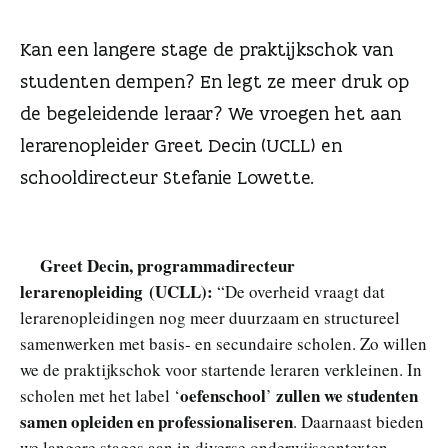
n
Kan een langere stage de praktijkschok van
studenten dempen? En legt ze meer druk op
de begeleidende leraar? We vroegen het aan
lerarenopleider Greet Decin (UCLL) en
schooldirecteur Stefanie Lowette.
Greet Decin, programmadirecteur
lerarenopleiding (UCLL):
“De overheid vraagt dat
lerarenopleidingen nog meer duurzaam en structureel
samenwerken met basis- en secundaire scholen. Zo willen
we de praktijkschok voor startende leraren verkleinen. In
oefenschool
zullen we studenten
scholen met het label ‘
’
samen opleiden en professionaliseren
. Daarnaast bieden
we langere stages aan in diverse onderwijscontexten,