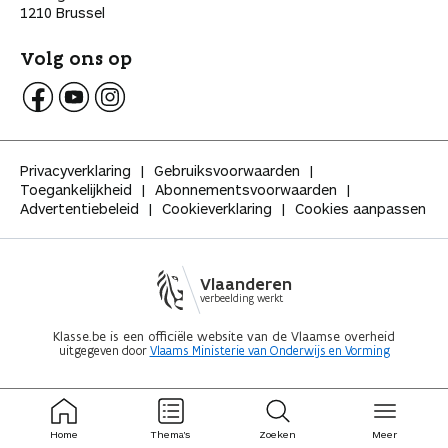
1210 Brussel
Volg ons op
V
V
V
o
o
o
l
l
l
Privacyverklaring
Gebruiksvoorwaarden
g
g
g
Toegankelijkheid
Abonnementsvoorwaarden
K
K
K
Advertentiebeleid
Cookieverklaring
Cookies aanpassen
l
l
l
a
a
a
s
s
s
s
s
s
Vlaanderen
e
e
e
verbeelding werkt
o
o
o
p
p
p
Klasse.be is een officiële website van de Vlaamse overheid
uitgegeven door
Vlaams Ministerie van Onderwijs en Vorming
F
Y
I
a
o
n
c
u
s
e
t
t
ingeklapt
ingeklapt
b
u
a
Home
Thema's
Zoeken
Meer
o
b
g