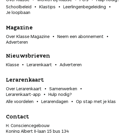
Schoolbeleid
Klastips
Leerlingen­begeleiding
Je loopbaan
Magazine
Over Klasse Magazine
Neem een abonnement
Adverteren
Nieuwsbrieven
Klasse
Lerarenkaart
Adverteren
Lerarenkaart
Over Lerarenkaart
Samenwerken
Lerarenkaart-app
Hulp nodig?
Alle voordelen
Lerarendagen
Op stap met je klas
Contact
H. Consciencegebouw
Koning Albert II-laan 15 bus 134