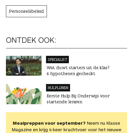
Personeelsbeleid
ONTDEK OOK:
SPECIALIST
Wat duwt starters uit de klas?
6 hypothesen gecheckt
HULPLIJNEN
Eerste Hulp Bij Onderwijs voor
startende leraren
Mealpreppen voor september?
Neem nu Klasse
Magazine en krijg 4 keer krachtvoer voor het nieuwe